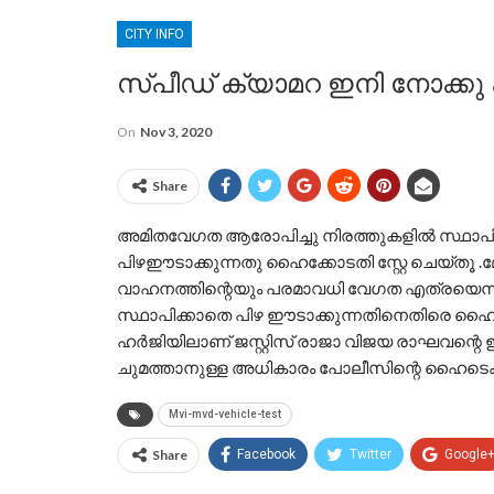
CITY INFO
സ്പീഡ് ക്യാമറ ഇനി നോക്കു 
On
Nov 3, 2020
Share
അമിതവേഗത ആരോപിച്ചു നിരത്തുകളിൽ സ്ഥാപിച്ച
പിഴഈടാക്കുന്നതു ഹൈക്കോടതി സ്റ്റേ ചെയ്തൂ
വാഹനത്തിന്റെയും പരമാവധി വേഗത എത്രയെന്ന
സ്ഥാപിക്കാതെ പിഴ ഈടാക്കുന്നതിനെതിരെ ഹ
ഹർജിയിലാണ് ജസ്റ്റിസ് രാജാ വിജയ രാഘവന്റെ ഇട
ചുമത്താനുള്ള അധികാരം പോലീസിന്റെ ഹൈടെക് ട
Mvi-mvd-vehicle-test
Share
Facebook
Twitter
Google