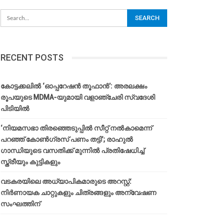
RECENT POSTS
കോട്ടക്കലിൽ ‘ഓപ്പറേഷൻ തൂഫാൻ’: അരലക്ഷം
രൂപയുടെ MDMA-യുമായി വളാഞ്ചേരി സ്വദേശി
പിടിയിൽ
‘നിയമസഭാ തിരഞ്ഞെടുപ്പിൽ സീറ്റ് നൽകാമെന്ന്
പറഞ്ഞ് കോൺഗ്രസ് പണം തട്ടി’; രാഹുൽ
ഗാന്ധിയുടെ വസതിക്ക് മുന്നിൽ പ്രതിഷേധിച്ച്
സ്ത്രീയും കുട്ടികളും
വടകരയിലെ അധ്യാപികമാരുടെ അറസ്റ്റ്:
നിർണായക ചാറ്റുകളും ചിത്രങ്ങളും അന്വേഷണ
സംഘത്തിന്