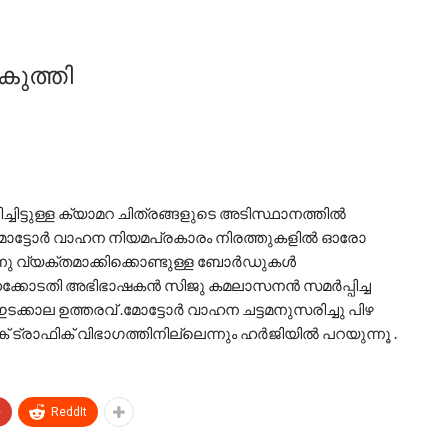
കുത്തി
ിട്ടുള്ള ക്യാമറ ചിത്രങ്ങളുടെ അടിസ്ഥാനത്തിൽ
 .മോട്ടോർ വാഹന നിയമപ്രകാരം നിരത്തുകളിൽ ഓരോ
ു വ്യക്തമാക്കിക്കൊണ്ടുള്ള ബോർഡുകൾ
ൈക്കോടതി അഭിഭാഷകൻ സിജു കമലാസനൻ സമർപ്പിച്ച
ക്കാല ഉത്തരവ് .മോട്ടോർ വാഹന ചട്ടമനുസരിച്ചു പിഴ
്രാഫിക് വിഭാഗത്തിനില്ലെന്നും ഹർജിയിൽ പറയുന്നൂ .
+
ReddIt