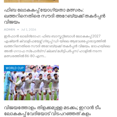
ഫിബ ലോകകപ്പ് യോഗ്യതാ മത്സരം:
ഖത്തറിനെതിരെ സൗദി അറേബ്യക്ക് തകർപ്പൻ
വിജയം
ADMIN
Jul 1, 2026
ഇർഫാൻ ഖാലിദ് ​ദോഹ: ഫിബ ബാസ്കറ്റ്ബോൾ ലോകകപ്പ് 2027
ഏഷ്യൻ ക്വാളിഫയേഴ്സ് ഗ്രൂപ്പ് ഡി-യിലെ ആവേശപ്പോരാട്ടത്തിൽ
ഖത്തറിനെതിരെ സൗദി അറേബ്യക്ക് തകർപ്പൻ വിജയം. ദോഹയിലെ
അൽ-ഗറാഫ സ്പോർട്സ് ക്ലബ് മൾട്ടിപർപ്പസ് ഹാളിൽ നടന്ന
മത്സരത്തിൽ 86-80 എന്ന…
WORLD CUP
വിജയത്തോളം തിളക്കമുള്ള മടക്കം; ഇറാന്‍ ടീം
ലോകകപ്പ് വേദിയോട് വിടപറഞ്ഞത് കളം