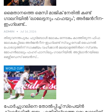
മൈതാനത്തെ മെസി മാജിക് നേരില്‍ കണ്ട്
ഗാലറിയില്‍ ‘ലാലേട്ടനും ഫഫയും’; അര്‍ജന്‍റീന-
ഇംഗ്ലണ്ട്…
ADMIN
Jul 16, 2026
തിരുവനന്തപുരം: ഫുട്ബോള്‍ ലോകം ഒന്നടങ്കം കാത്തിരുന്ന ഫിഫ
ലോകകപ്പിലെ അർജന്‍റീന-ഇംഗ്ലണ്ട് സ്വപ്ന സെമി ഫൈനല്‍
പോരാട്ടത്തിന് സാക്ഷ്യം വഹിക്കാൻ മലയാളത്തിന്‍റെ സ്വന്തം
മോഹൻലാലും ഫഹദ് ഫാസിലും ഗാലറിയില്‍. അറ്റ്‌ലാന്‍റയിലെ
മെഴ്സിഡെസ് ബെൻസ്…
WORLD CUP
പോര്‍ച്ചുഗലിനെ തോല്‍പ്പിച്ച് സ്‌പെയ്ന്‍
ക്വാര്‍ട്ടറില്‍; ജയം എതിരില്ലാത്ത ഒരു ഗോളിന്;…