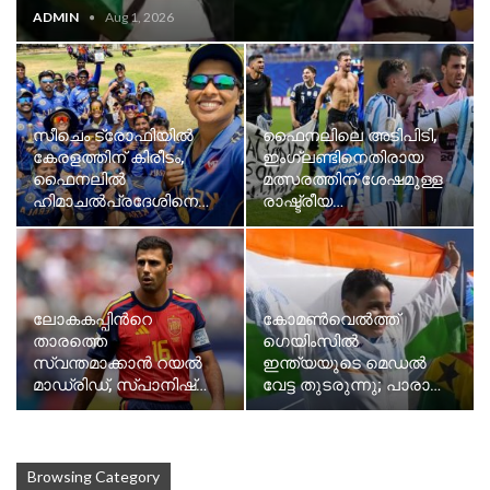
ADMIN
Aug 1, 2026
സീചെം ട്രോഫിയില്‍
ഫൈനലിലെ അടിപിടി,
കേരളത്തിന് കിരീടം,
ഇംഗ്ലണ്ടിനെതിരായ
ഫൈനലില്‍
മത്സരത്തിന് ശേഷമുള്ള
ഹിമാചല്‍പ്രദേശിനെ…
രാഷ്ട്രീയ…
ലോകകപ്പിന്‍റെ
കോമണ്‍വെല്‍ത്ത്
താരത്തെ
ഗെയിംസില്‍
സ്വന്തമാക്കാൻ റയല്‍
ഇന്ത്യയുടെ മെഡല്‍
മാഡ്രിഡ്, സ്പാനിഷ്…
വേട്ട തുടരുന്നു; പാരാ…
Browsing Category