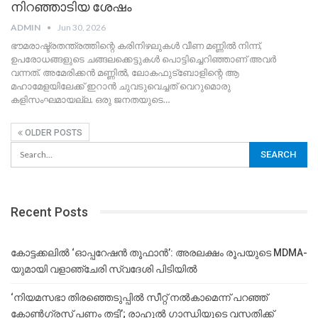
നിറഞ്ഞാടിയ ശേഷം
ADMIN
Jun 30, 2026
ഭൗമരാഷ്ട്രതന്ത്രത്തിന്റെ കരിനിഴലുകള്‍ വീണ മണ്ണില്‍ നിന്ന്,
ഉപരോധങ്ങളുടെ ചങ്ങലക്കെട്ടുകള്‍ പൊട്ടിച്ചെറിഞ്ഞാണ് അവര്‍
വന്നത്. അമേരിക്കന്‍ മണ്ണില്‍, ലോകഫുട്‌ബോളിന്റെ ആ
മഹാമേളയിലേക്ക് ഇറാന്‍ ചുവടുവെച്ചത് വെറുമൊരു
കളിസംഘമായല്ല. ഒരു ജനതയുടെ…
OLDER POSTS
Recent Posts
കോട്ടക്കലിൽ ‘ഓപ്പറേഷൻ തൂഫാൻ’: അരലക്ഷം രൂപയുടെ MDMA-
യുമായി വളാഞ്ചേരി സ്വദേശി പിടിയിൽ
‘നിയമസഭാ തിരഞ്ഞെടുപ്പിൽ സീറ്റ് നൽകാമെന്ന് പറഞ്ഞ്
കോൺഗ്രസ് പണം തട്ടി’; രാഹുൽ ഗാന്ധിയുടെ വസതിക്ക്