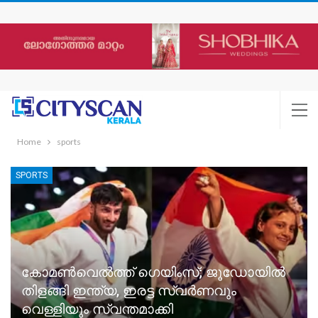
Home
sports
SPORTS
കോമൺവെൽത്ത് ഗെയിംസ്; ജൂഡോയിൽ
തിളങ്ങി ഇന്ത്യ, ഇരട്ട സ്വർണവും
വെള്ളിയും സ്വന്തമാക്കി