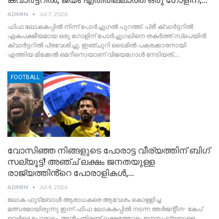
ADMIN
Jul 7, 2026
ഫിഫ ലോകകപ്പില്‍ നിന്ന് പോര്‍ച്ചുഗല്‍ പുറത്ത്. പ്രീ ക്വാര്‍ട്ടറില്‍
ഏകപക്ഷീയമായ ഒരു ഗോളിന് പോര്‍ച്ചുഗലിനെ തകര്‍ത്ത് സ്‌പെയിന്‍
ക്വാര്‍ട്ടറില്‍ പ്രവേശിച്ചു. ഇഞ്ചുറി ടൈമില്‍ പകരക്കാരനായി
എത്തിയ മിക്കേല്‍ മെറീനൊയാണ് വിജയഗോള്‍ നേടിയത്.…
FOOTBALL
വോസിഞ്ഞ നിങ്ങളുടെ പോരാട്ട വീര്യത്തിന് ബിഗ്
സല്യൂട്ട്! അഞ്ച് ലക്ഷം ജനതയുള്ള
രാജ്യത്തിൻ്റെ പോരാളികൾ,…
ADMIN
Jul 4, 2026
ലോക ഫുട്ബോൾ ആരാധകരെ ആവേശം കൊള്ളിച്ച
മത്സരമായിരുന്നു ഇന്ന് ഫിഫ ലോകകപ്പിൽ നടന്ന അര്‍ജന്റീന- കേപ്
വെര്‍ദെ പോരാട്ടം. അൻപതിരണ്ട് ലക്ഷത്തോളം ജനസംഖ്യയുള്ള