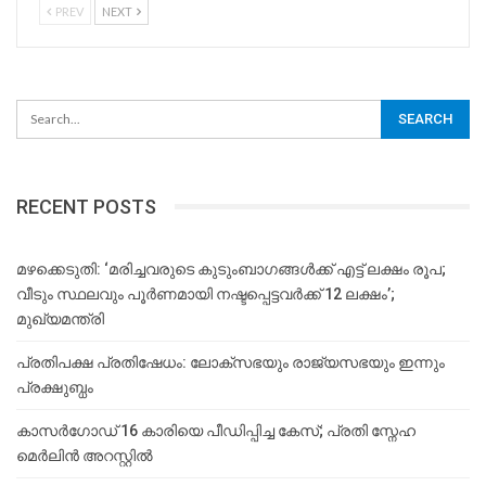
PREV
NEXT
RECENT POSTS
മഴക്കെടുതി: ‘മരിച്ചവരുടെ കുടുംബാഗങ്ങൾക്ക് എട്ട് ലക്ഷം രൂപ;
വീടും സ്ഥലവും പൂർണമായി നഷ്ടപ്പെട്ടവർക്ക് 12 ലക്ഷം’;
മുഖ്യമന്ത്രി
പ്രതിപക്ഷ പ്രതിഷേധം: ലോക്സഭയും രാജ്യസഭയും ഇന്നും
പ്രക്ഷുബ്ധം
കാസർഗോഡ് 16 കാരിയെ പീഡിപ്പിച്ച കേസ്; പ്രതി സ്നേഹ
മെർലിൻ അറസ്റ്റിൽ