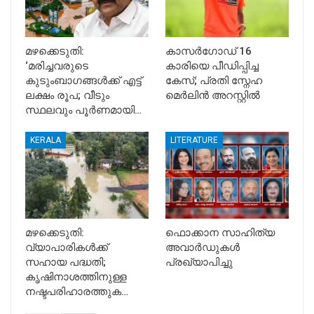
മഴക്കെടുതി:
കാസർഗോഡ് 16
‘മരിച്ചവരുടെ
കാരിയെ പീഡിപ്പിച്ച
കുടുംബാഗങ്ങൾക്ക് എട്ട്
കേസ്; പ്രതി സ്നേഹ
ലക്ഷം രൂപ; വീടും
മെർലിൻ അറസ്റ്റിൽ
സ്ഥലവും പൂർണമായി…
KERALA
LITERATURE
മഴക്കെടുതി:
ഫൊക്കാന സാഹിത്യ
വ്യാപാരികൾക്ക്
അവാർഡുകൾ
സഹായ പദ്ധതി;
പ്രഖ്യാപിച്ചു
കൃഷിനാശത്തിനുള്ള
നഷ്ടപരിഹാരത്തുക…