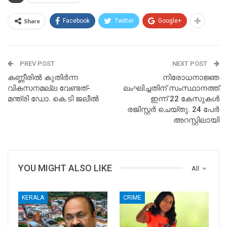
Share
Facebook
Twitter
Google+
PREV POST
NEXT POST
കണ്ണീരില്‍ കുതിര്‍ന്ന
നിരോധനാജ്ഞ
വികസനമല്ല വേണ്ടത്-
ലംഘിച്ചതിന് സംസ്ഥാനത്ത്
മന്ത്രി ഡോ. കെ.ടി ജലീല്‍
ഇന്ന് 22 കേസുകള്‍
രജിസ്റ്റര്‍ ചെയ്തു. 24 പേര്‍
അറസ്റ്റിലായി
YOU MIGHT ALSO LIKE
All
KERALA
CRIME