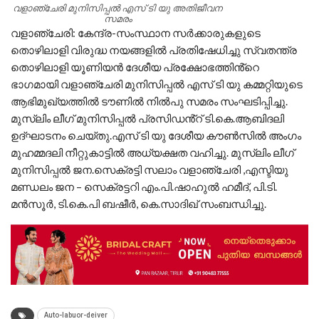
വളാഞ്ചേരി മുനിസിപ്പൽ എസ് ടി യു അതിജീവന
സമരം
വളാഞ്ചേരി: കേന്ദ്ര-സംസ്ഥാന സർക്കാരുകളുടെ
തൊഴിലാളി വിരുദ്ധ നയങ്ങളിൽ പ്രതിഷേധിച്ചു സ്വതന്ത്ര
തൊഴിലാളി യൂണിയൻ ദേശീയ പ്രക്ഷോഭത്തിൻ്റെ
ഭാഗമായി വളാഞ്ചേരി മുനിസിപ്പൽ എസ് ടി യു കമ്മറ്റിയുടെ
ആഭിമുഖ്യത്തിൽ ടൗണിൽ നിൽപു സമരം സംഘടിപ്പിച്ചു.
മുസ്ലിം ലീഗ് മുനിസിപ്പൽ പ്രസിഡൻ്റ് ടി.കെ.ആബിദലി
ഉദ്ഘാടനം ചെയ്തു.എസ് ടി യു ദേശീയ കൗൺസിൽ അംഗം
മുഹമ്മദലി നീറ്റുകാട്ടിൽ അധ്യക്ഷത വഹിച്ചു. മുസ്ലിം ലീഗ്
മുനിസിപ്പൽ ജന.സെക്രട്ടി സലാം വളാഞ്ചേരി ,എസ്ടിയു
മണ്ഡലം ജന – സെക്രട്ടറി എം.പി.ഷാഹുൽ ഹമീദ്, പി.ടി.
മൻസൂർ, ടി.കെ.പി ബഷീർ, കെ.സാദിഖ് സംബന്ധിച്ചു.
Auto-labuor-deiver