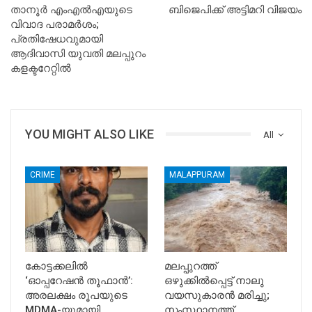
താനൂര്‍ എംഎല്‍എയുടെ
ബിജെപിക്ക് അട്ടിമറി വിജയം
വിവാദ പരാമര്‍ശം;
പ്രതിഷേധവുമായി
ആദിവാസി യുവതി മലപ്പുറം
കളക്ടറേറ്റില്‍
YOU MIGHT ALSO LIKE
All
CRIME
MALAPPURAM
കോട്ടക്കലിൽ
മലപ്പുറത്ത്
‘ഓപ്പറേഷൻ തൂഫാൻ’:
ഒഴുക്കിൽപ്പെട്ട് നാലു
അരലക്ഷം രൂപയുടെ
വയസുകാരൻ മരിച്ചു;
MDMA-യുമായി
സംസ്ഥാനത്ത്