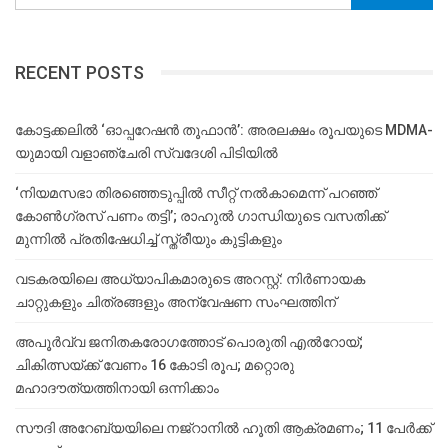
RECENT POSTS
കോട്ടക്കലിൽ ‘ഓപ്പറേഷൻ തൂഫാൻ’: അരലക്ഷം രൂപയുടെ MDMA-
യുമായി വളാഞ്ചേരി സ്വദേശി പിടിയിൽ
‘നിയമസഭാ തിരഞ്ഞെടുപ്പിൽ സീറ്റ് നൽകാമെന്ന് പറഞ്ഞ്
കോൺഗ്രസ് പണം തട്ടി’; രാഹുൽ ഗാന്ധിയുടെ വസതിക്ക്
മുന്നിൽ പ്രതിഷേധിച്ച് സ്ത്രീയും കുട്ടികളും
വടകരയിലെ അധ്യാപികമാരുടെ അറസ്റ്റ്: നിർണായക
ചാറ്റുകളും ചിത്രങ്ങളും അന്വേഷണ സംഘത്തിന്
അപൂര്‍വ്വ ജനിതകരോഗത്തോട് പൊരുതി എല്‍റോയ്;
ചികിത്സയ്ക്ക് വേണം 16 കോടി രൂപ; മറ്റൊരു
മഹാദൗത്യത്തിനായി ഒന്നിക്കാം
സൗദി അറേബ്യയിലെ നജ്‌റാനില്‍ ഹൂതി ആക്രമണം; 11 പേര്‍ക്ക്