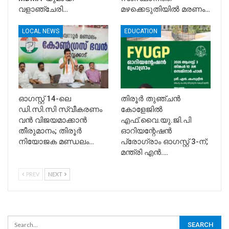
വളാഞ്ചേരി…
മഴക്കെടുതിയിൽ മരണം…
LOCAL NEWS
EDUCATION
ഓഗസ്റ്റ് 14-ലെ
​തിരൂർ തുഞ്ചൻ
ഡി.സി.സി സ്വീകരണം
കോളേജിൽ
വൻ വിജയമാക്കാൻ
എഫ്.വൈ.യു.ജി.പി
തീരുമാനം; തിരൂർ
ഓറിയന്റേഷൻ
നിയോജക മണ്ഡലം…
പ്രോഗ്രാം ഓഗസ്റ്റ് 3-ന്;
മന്ത്രി എൻ.…
PREV
NEXT