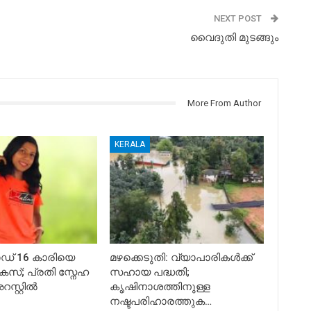
NEXT POST
വൈദുതി മുടങ്ങും
More From Author
KERALA
് 16 കാരിയെ
മഴക്കെടുതി: വ്യാപാരികൾക്ക്
 കേസ്; പ്രതി സ്നേഹ
സഹായ പദ്ധതി;
സ്റ്റിൽ
കൃഷിനാശത്തിനുള്ള
നഷ്ടപരിഹാരത്തുക…