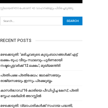
്റിലായത് 450 പേരാണ്. 42 വാഹനങ്ങളും പിടിച്ചെടുത്തു.
RECENT POSTS
മഴക്കെടുതി: ‘മരിച്ചവരുടെ കുടുംബാഗങ്ങൾക്ക് എട്ട്
ലക്ഷം രൂപ; വീടും സ്ഥലവും പൂർണമായി
നഷ്ടപ്പെട്ടവർക്ക് 12 ലക്ഷം’; മുഖ്യമന്ത്രി
പ്രതിപക്ഷ പ്രതിഷേധം: ലോക്സഭയും
രാജ്യസഭയും ഇന്നും പ്രക്ഷുബ്ധം
കാസർഗോഡ് 16 കാരിയെ പീഡിപ്പിച്ച കേസ്; പ്രതി
സ്നേഹ മെർലിൻ അറസ്റ്റിൽ
മഴക്കെടുതി: വ്യാപാരികൾക്ക് സഹായ പദ്ധതി;