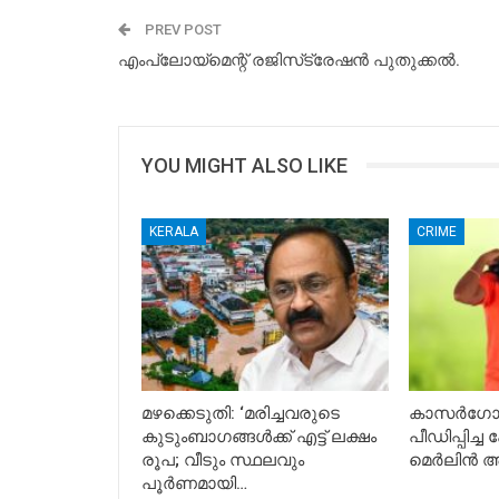
PREV POST
എംപ്ലോയ്‌മെന്റ് രജിസ്‌ട്രേഷന്‍ പുതുക്കല്‍.
YOU MIGHT ALSO LIKE
KERALA
CRIME
മഴക്കെടുതി: ‘മരിച്ചവരുടെ
കാസർഗോഡ
കുടുംബാഗങ്ങൾക്ക് എട്ട് ലക്ഷം
പീഡിപ്പിച്ച
രൂപ; വീടും സ്ഥലവും
മെർലിൻ അറ
പൂർണമായി…