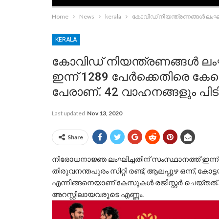
Home
News
kerala
കോവിഡ് നിയന്ത്രണങ്ങള്‍ ലംഘിച
KERALA
കോവിഡ് നിയന്ത്രണങ്ങള്‍ ലം
ഇന്ന് 1289 പേര്‍ക്കെതിരെ കേസ
പേരാണ്. 42 വാഹനങ്ങളും പിടിച
Last updated
Nov 13, 2020
Share
നിരോധനാജ്ഞ ലംഘിച്ചതിന് സംസ്ഥാനത്ത് ഇന്ന
തിരുവനന്തപുരം സിറ്റി രണ്ട്, ആലപ്പുഴ ഒന്ന്, കോ
എന്നിങ്ങനെയാണ് കേസുകള്
രജിസ്റ്റര്
ചെയ്തത്.
അറസ്റ്റിലായവരുടെ എണ്ണം.