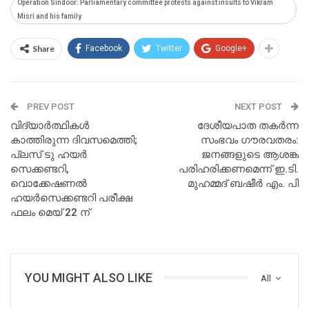
Operation Sindoor: Parliamentary committee protests against insults to Vikram
Misri and his family
Share
Facebook
Twitter
Google+
PREV POST
NEXT POST
വിദ്യാര്‍ത്ഥികള്‍
ദേശീയപാത തകര്‍ന്ന
കാത്തിരുന്ന ദിവസമെത്തി;
സംഭവം ഗൗരവതരം:
പ്ലസ് ടു ഹയര്‍
ജനങ്ങളുടെ ആശങ്ക
സെക്കണ്ടറി,
പരിഹരിക്കണമെന്ന് ഇ.ടി.
വൊക്കേഷണല്‍
മുഹമ്മദ് ബഷീര്‍ എം. പി
ഹയര്‍സെക്കണ്ടറി പരീക്ഷ
ഫലം മെയ് 22 ന്
YOU MIGHT ALSO LIKE
All