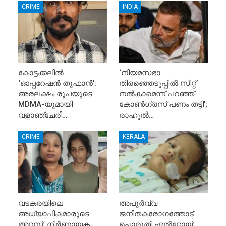
CRIME
INDIA
കോട്ടക്കലിൽ
‘നിയമസഭാ
‘ഓപ്പറേഷൻ തൂഫാൻ’:
തിരഞ്ഞെടുപ്പിൽ സീറ്റ്
അരലക്ഷം രൂപയുടെ
നൽകാമെന്ന് പറഞ്ഞ്
MDMA-യുമായി
കോൺഗ്രസ് പണം തട്ടി’;
വളാഞ്ചേരി…
രാഹുൽ…
CRIME
KERALA
വടകരയിലെ
അപൂര്‍വ്വ
അധ്യാപികമാരുടെ
ജനിതകരോഗത്തോട്
അറസ്റ്റ്: നിർണായക
പൊരുതി എല്‍റോയ്;