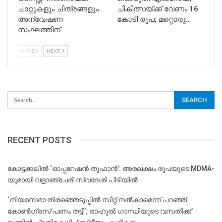
ചാറ്റുകളും ചിത്രങ്ങളും
ചികിത്സയ്ക്ക് വേണം 16
അന്വേഷണ
കോടി രൂപ; മറ്റൊരു…
സംഘത്തിന്
PREV
NEXT
RECENT POSTS
കോട്ടക്കലിൽ ‘ഓപ്പറേഷൻ തൂഫാൻ’: അരലക്ഷം രൂപയുടെ MDMA-
യുമായി വളാഞ്ചേരി സ്വദേശി പിടിയിൽ
‘നിയമസഭാ തിരഞ്ഞെടുപ്പിൽ സീറ്റ് നൽകാമെന്ന് പറഞ്ഞ്
കോൺഗ്രസ് പണം തട്ടി’; രാഹുൽ ഗാന്ധിയുടെ വസതിക്ക്