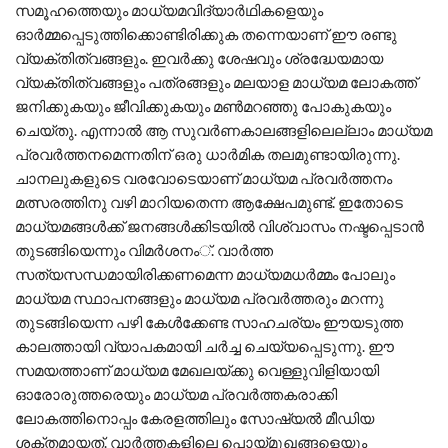
സമൂഹത്തെയും മാധ്യമവിദ്യാര്‍ഥികളെയും
ഓര്‍മ്മപ്പെടുത്തിക്കൊണ്ടിരിക്കുക തന്നെയാണ് ഈ രണ്ടു
വ്യക്തിത്വങ്ങളും. ഇവര്‍ക്കു ശേഷവും ശ്രദ്ധേയമായ
വ്യക്തിത്വങ്ങളും പത്രങ്ങളും മലയാള മാധ്യമ ലോകത്ത്
ജനിക്കുകയും ജീവിക്കുകയും മണ്‍മറഞ്ഞു പോകുകയും
ചെയ്തു. എന്നാല്‍ ആ സുവര്‍ണകാലങ്ങളിലെല്ലാം മാധ്യമ
പ്രവര്‍ത്തനമെന്നതിന് ഒരു ധാര്‍മിക തലമുണ്ടായിരുന്നു.
ചാനലുകളുടെ വരവോടെയാണ് മാധ്യമ പ്രവര്‍ത്തനം
മത്സരത്തിനു വഴി മാറിയതെന്ന ആക്ഷേപമുണ്ട്. ഇതോടെ
മാധ്യമങ്ങള്‍ക്ക് ജനങ്ങള്‍ക്കിടയില്‍ വിശ്വാസം നഷ്ടപ്പെടാന്‍
തുടങ്ങിയെന്നും വിമര്‍ശനം്. വാര്‍ത്ത
സത്യസന്ധമായിരിക്കണമെന്ന മാധ്യമധര്‍മ്മം പോലും
മാധ്യമ സ്ഥാപനങ്ങളും മാധ്യമ പ്രവര്‍ത്തരും മറന്നു
തുടങ്ങിയെന്ന പഴി കേള്‍ക്കേണ്ട സാഹചര്യം ഈയടുത്ത
കാലത്തായി വ്യാപകമായി ചര്‍ച്ച ചെയ്യപ്പെടുന്നു. ഈ
സമയത്താണ് മാധ്യമ മേഖലയ്ക്കു വെള്ളുവിളിയായി
ഓരോരുത്തരെയും മാധ്യമ പ്രവര്‍ത്തകരാക്കി
ലോകത്തിനൊപ്പം കേരളത്തിലും സോഷ്യല്‍ മീഡിയ
ശക്തമായത്. വാര്‍ത്തകളിലെ പൊയ്മുഖങ്ങളെയും