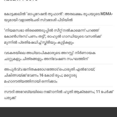
കോട്ടക്കലിൽ ‘ഓപ്പറേഷൻ തൂഫാൻ’: അരലക്ഷം രൂപയുടെ MDMA-
യുമായി വളാഞ്ചേരി സ്വദേശി പിടിയിൽ
‘നിയമസഭാ തിരഞ്ഞെടുപ്പിൽ സീറ്റ് നൽകാമെന്ന് പറഞ്ഞ്
കോൺഗ്രസ് പണം തട്ടി’; രാഹുൽ ഗാന്ധിയുടെ വസതിക്ക്
മുന്നിൽ പ്രതിഷേധിച്ച് സ്ത്രീയും കുട്ടികളും
വടകരയിലെ അധ്യാപികമാരുടെ അറസ്റ്റ്: നിർണായക
ചാറ്റുകളും ചിത്രങ്ങളും അന്വേഷണ സംഘത്തിന്
അപൂര്‍വ്വ ജനിതകരോഗത്തോട് പൊരുതി എല്‍റോയ്;
ചികിത്സയ്ക്ക് വേണം 16 കോടി രൂപ; മറ്റൊരു
മഹാദൗത്യത്തിനായി ഒന്നിക്കാം
സൗദി അറേബ്യയിലെ നജ്‌റാനില്‍ ഹൂതി ആക്രമണം; 11 പേര്‍ക്ക്
പരുക്ക്