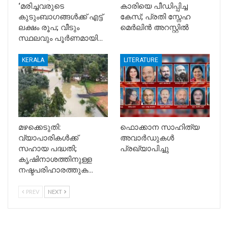
‘മരിച്ചവരുടെ
കാരിയെ പീഡിപ്പിച്ച
കുടുംബാഗങ്ങൾക്ക് എട്ട്
കേസ്; പ്രതി സ്നേഹ
ലക്ഷം രൂപ; വീടും
മെർലിൻ അറസ്റ്റിൽ
സ്ഥലവും പൂർണമായി…
KERALA
LITERATURE
മഴക്കെടുതി:
ഫൊക്കാന സാഹിത്യ
വ്യാപാരികൾക്ക്
അവാർഡുകൾ
സഹായ പദ്ധതി;
പ്രഖ്യാപിച്ചു
കൃഷിനാശത്തിനുള്ള
നഷ്ടപരിഹാരത്തുക…
PREV
NEXT