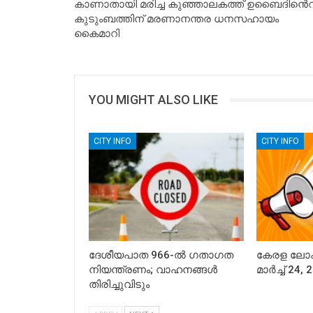
കാണാതായി മരിച്ച കുഞ്ഞാലകത്ത് ഉബൈദിൻെ
കുടുംബത്തിന് മരണാനന്തര ധനസഹായം
കൈമാറി
YOU MIGHT ALSO LIKE
CITY INFO
CITY INFO
ദേശീയപാത 966-ൽ ഗതാഗത
കേരള ലോകാ
നിയന്ത്രണം; വാഹനങ്ങൾ
മാര്‍ച്ച് 24
തിരിച്ചുവിടും