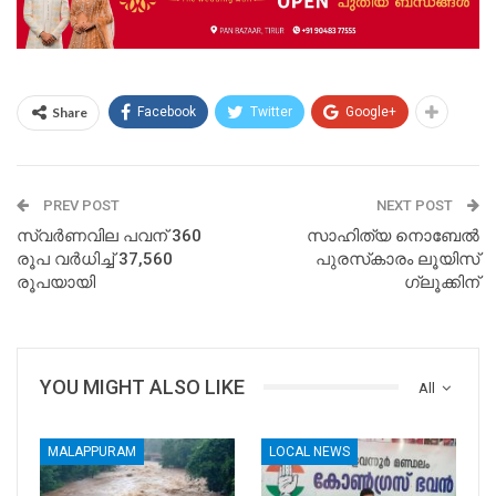
Share
Facebook
Twitter
Google+
PREV POST
NEXT POST
സ്വര്‍ണവില പവന് 360
സാഹിത്യ നൊബേല്‍
രൂപ വര്‍ധിച്ച് 37,560
പുരസ്‌കാരം ലൂയിസ്
രൂപയായി
ഗ്ലൂക്കിന്
YOU MIGHT ALSO LIKE
All
MALAPPURAM
LOCAL NEWS