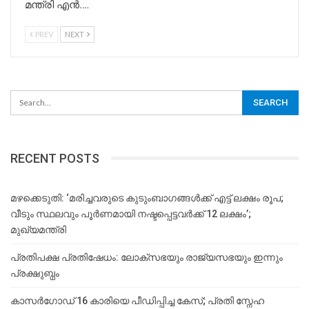
മന്ത്രി എൻ.…
PREV
NEXT
RECENT POSTS
മഴക്കെടുതി: ‘മരിച്ചവരുടെ കുടുംബാഗങ്ങൾക്ക് എട്ട് ലക്ഷം രൂപ;
വീടും സ്ഥലവും പൂർണമായി നഷ്ടപ്പെട്ടവർക്ക് 12 ലക്ഷം’;
മുഖ്യമന്ത്രി
പ്രതിപക്ഷ പ്രതിഷേധം: ലോക്സഭയും രാജ്യസഭയും ഇന്നും
പ്രക്ഷുബ്ധം
കാസർഗോഡ് 16 കാരിയെ പീഡിപ്പിച്ച കേസ്; പ്രതി സ്നേഹ