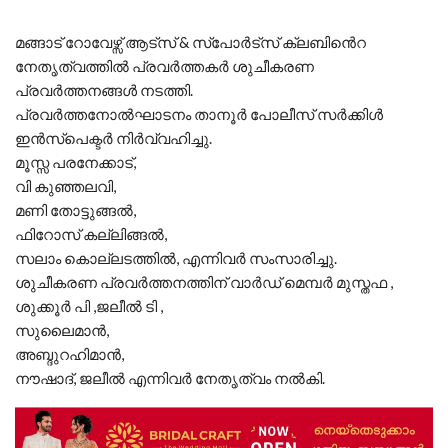
മങ്ങാട് റോവേഴ്സ് ആട്സ് & സ്പോർട്സ് ക്ലബിൻെറ
നേതൃത്വത്തിൽ പ്രവർത്തകർ ശുചീകരണ
പ്രവർത്തനങ്ങൾ നടത്തി.
പ്രവർത്തനോൽഘാടനം താനൂർ പോലീസ് സർക്കിൾ
ഇൻസ്പെക്ടർ നിർവ്വഹിച്ചു.
മൂസ്സ പരനേക്കാട്,
വി കുഞ്ഞലവി,
മണി തോട്ടുങ്ങൽ,
ഫിറോസ് കല്ലിങ്ങൽ,
സലാം കൊല്ലടത്തിൽ, എന്നിവർ സംസാരിച്ചു.
ശുചീകരണ പ്രവർത്തനത്തിന് വാർഡ് മെമ്പർ മുസ്തഫ ,
ശുക്കൂർ പി ,ജലീൽ ടി ,
സുലൈമാൻ,
അബ്ദുറഹിമാൻ,
നൗഷാദ്, ജലീൽ എന്നിവർ നേതൃത്വം നൽകി.