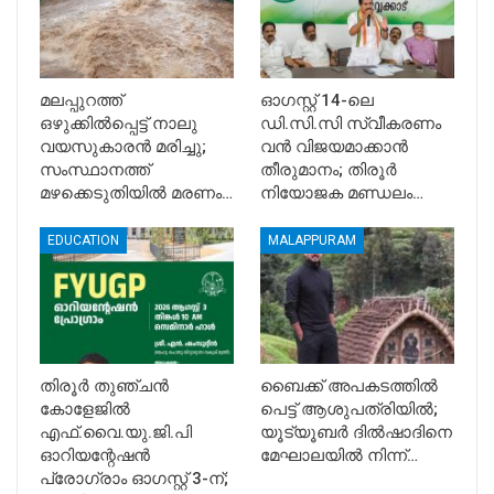
മലപ്പുറത്ത്
ഓഗസ്റ്റ് 14-ലെ
ഒഴുക്കിൽപ്പെട്ട് നാലു
ഡി.സി.സി സ്വീകരണം
വയസുകാരൻ മരിച്ചു;
വൻ വിജയമാക്കാൻ
സംസ്ഥാനത്ത്
തീരുമാനം; തിരൂർ
മഴക്കെടുതിയിൽ മരണം…
നിയോജക മണ്ഡലം…
EDUCATION
MALAPPURAM
​തിരൂർ തുഞ്ചൻ
ബൈക്ക് അപകടത്തില്‍
കോളേജിൽ
പെട്ട് ആശുപത്രിയില്‍;
എഫ്.വൈ.യു.ജി.പി
യൂട്യൂബര്‍ ദില്‍ഷാദിനെ
ഓറിയന്റേഷൻ
മേഘാലയില്‍ നിന്ന്…
പ്രോഗ്രാം ഓഗസ്റ്റ് 3-ന്;