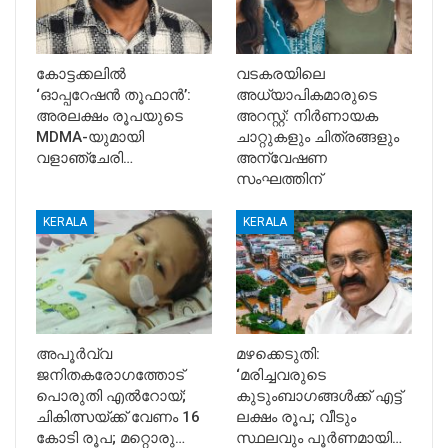
കോട്ടക്കലിൽ
വടകരയിലെ
‘ഓപ്പറേഷൻ തൂഫാൻ’:
അധ്യാപികമാരുടെ
അരലക്ഷം രൂപയുടെ
അറസ്റ്റ്: നിർണായക
MDMA-യുമായി
ചാറ്റുകളും ചിത്രങ്ങളും
വളാഞ്ചേരി…
അന്വേഷണ
സംഘത്തിന്
KERALA
KERALA
അപൂര്‍വ്വ
മഴക്കെടുതി:
ജനിതകരോഗത്തോട്
‘മരിച്ചവരുടെ
പൊരുതി എല്‍റോയ്;
കുടുംബാഗങ്ങൾക്ക് എട്ട്
ചികിത്സയ്ക്ക് വേണം 16
ലക്ഷം രൂപ; വീടും
കോടി രൂപ; മറ്റൊരു…
സ്ഥലവും പൂർണമായി…