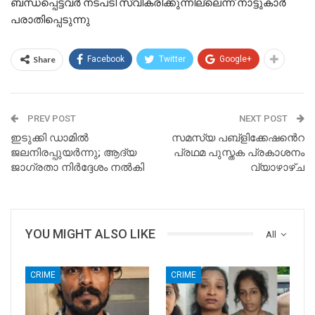
ബന്ധപ്പെട്ടവർ നടപടി സ്വീകരിക്കുന്നില്ലെന്ന് നാട്ടുകാർ
പരാതിപ്പെടുന്നു
Share
Facebook
Twitter
Google+
PREV POST
NEXT POST
ഇടുക്കി ഡാമിൽ
സമസ്യ പബ്ളിക്കേഷൻെറ
ജലനിരപ്പുയർന്നു; ആദ്യ
പ്രഥമ പുസ്തക പ്രകാശനം
ജാഗ്രതാ നിർദ്ദേശം നൽകി
വ്യാഴാഴ്ച
YOU MIGHT ALSO LIKE
All
CRIME
CRIME