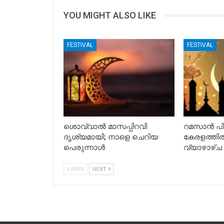
YOU MIGHT ALSO LIKE
FESTIVAL
FESTIVAL
ശൊവ്വാൽ മാസപ്പിറവി
റമസാൻ പിറ
ദൃശ്യമായി; നാളെ ചെറിയ
കേരളത്തിൽ
പെരുന്നാൾ
വ്യാഴാഴ്ച
PREV
NEXT