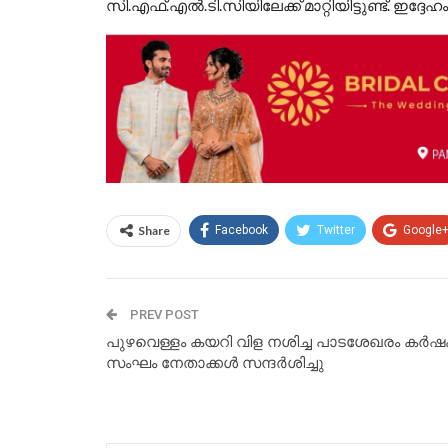
സി.എഫ്.എൽ.ടി.സിയിലേക്ക് മാറ്റിയിട്ടുണ്ട്. ഇദ്ദേഹ
Share
Facebook
Twitter
Google
PREV POST
പുഴവെള്ളം കയറി വിള നശിച്ച പാടശേഖരം കർ
സംഘം നേതാക്കൾ സന്ദർശിച്ചു