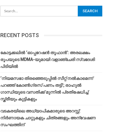
RECENT POSTS
കോട്ടക്കലിൽ ‘ഓപ്പറേഷൻ തൂഫാൻ’: അരലക്ഷം
രൂപയുടെ MDMA-യുമായി വളാഞ്ചേരി സ്വദേശി
പിടിയിൽ
‘നിയമസഭാ തിരഞ്ഞെടുപ്പിൽ സീറ്റ് നൽകാമെന്ന്
പറഞ്ഞ് കോൺഗ്രസ് പണം തട്ടി’; രാഹുൽ
ഗാന്ധിയുടെ വസതിക്ക് മുന്നിൽ പ്രതിഷേധിച്ച്
സ്ത്രീയും കുട്ടികളും
വടകരയിലെ അധ്യാപികമാരുടെ അറസ്റ്റ്:
നിർണായക ചാറ്റുകളും ചിത്രങ്ങളും അന്വേഷണ
സംഘത്തിന്