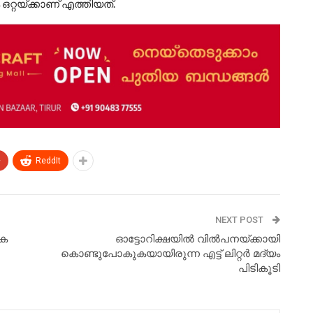
ം ഒറ്റയ്ക്കാണ് എത്തിയത്.
+
ReddIt
NEXT POST
ഷക
ഓട്ടോറിക്ഷയിൽ വിൽപനയ്ക്കായി
കൊണ്ടുപോകുകയായിരുന്ന എട്ട് ലിറ്റർ മദ്യം
പിടികൂടി