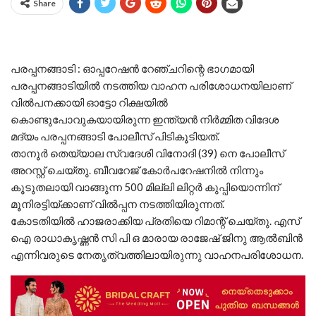
Share
പരപ്പനങ്ങാടി : ഓപ്പറേഷൻ റേഞ്ചറിന്റെ ഭാഗമായി
പരപ്പനങ്ങാടിയിൽ നടത്തിയ വാഹന പരിശോധനയിലാണ്
വിൽപനക്കായി ഓട്ടോ റിക്ഷയിൽ
കൊണ്ടുപോവുകയായിരുന്ന ഇന്ത്യൻ നിർമ്മിത വിദേശ
മദ്യം പരപ്പനങ്ങാടി പോലീസ് പിടികൂടിയത്.
താനൂർ തെയ്യാല സ്വദേശി വിനോദി (39) നെ പോലീസ്
അറസ്റ്റ് ചെയ്തു. ബീവറേജ് കോർപറേഷനിൽ നിന്നും
കൂടുതലായി വാങ്ങുന്ന 500 മില്ലി ലിറ്റർ കുപ്പിയൊന്നിന്
മൂനിരട്ടിയ്ക്കാണ് വിൽപ്പന നടത്തിയിരുന്നത്.
കോടതിയിൽ ഹാജരാക്കിയ പ്രതിയെ റിമാന്റ് ചെയ്തു. എസ്
ഐ രാധാകൃഷ്ണൻ സി പി ഒ മാരായ രാജേഷ് ജിനു ആൽബിൻ
എന്നിവരുടെ നേതൃത്വത്തിലായിരുന്നു വാഹനപരിശോധന.