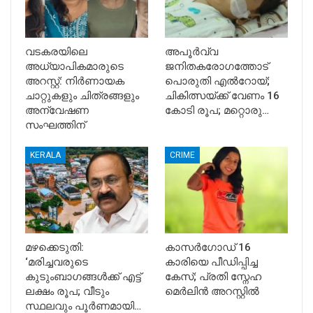
വടകരയിലെ
അപൂര്‍വ്വ
അധ്യാപികമാരുടെ
ജനിതകരോഗത്തോട്
അറസ്റ്റ്: നിർണായക
പൊരുതി എല്‍റോയ്;
ചാറ്റുകളും ചിത്രങ്ങളും
ചികിത്സയ്ക്ക് വേണം 16
അന്വേഷണ
കോടി രൂപ; മറ്റൊരു…
സംഘത്തിന്
KERALA
CRIME
മഴക്കെടുതി:
കാസർഗോഡ് 16
‘മരിച്ചവരുടെ
കാരിയെ പീഡിപ്പിച്ച
കുടുംബാഗങ്ങൾക്ക് എട്ട്
കേസ്; പ്രതി സ്നേഹ
ലക്ഷം രൂപ; വീടും
മെർലിൻ അറസ്റ്റിൽ
സ്ഥലവും പൂർണമായി…