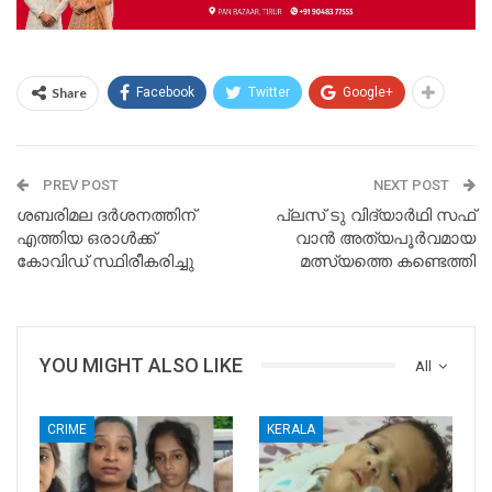
Share
Facebook
Twitter
Google+
PREV POST
NEXT POST
ശബരിമല ദര്‍ശനത്തിന്
പ്ലസ് ടു വിദ്യാർഥി സഫ്
എത്തിയ ഒരാള്‍ക്ക്
വാൻ അത്യപൂർവമായ
കോവിഡ് സ്ഥിരീകരിച്ചു
മത്സ്യത്തെ കണ്ടെത്തി
YOU MIGHT ALSO LIKE
All
CRIME
KERALA