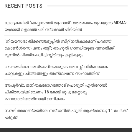
RECENT POSTS
കോട്ടക്കലിൽ ‘ഓപ്പറേഷൻ തൂഫാൻ’: അരലക്ഷം രൂപയുടെ MDMA-
യുമായി വളാഞ്ചേരി സ്വദേശി പിടിയിൽ
‘നിയമസഭാ തിരഞ്ഞെടുപ്പിൽ സീറ്റ് നൽകാമെന്ന് പറഞ്ഞ്
കോൺഗ്രസ് പണം തട്ടി’; രാഹുൽ ഗാന്ധിയുടെ വസതിക്ക്
മുന്നിൽ പ്രതിഷേധിച്ച് സ്ത്രീയും കുട്ടികളും
വടകരയിലെ അധ്യാപികമാരുടെ അറസ്റ്റ്: നിർണായക
ചാറ്റുകളും ചിത്രങ്ങളും അന്വേഷണ സംഘത്തിന്
അപൂര്‍വ്വ ജനിതകരോഗത്തോട് പൊരുതി എല്‍റോയ്;
ചികിത്സയ്ക്ക് വേണം 16 കോടി രൂപ; മറ്റൊരു
മഹാദൗത്യത്തിനായി ഒന്നിക്കാം
സൗദി അറേബ്യയിലെ നജ്‌റാനില്‍ ഹൂതി ആക്രമണം; 11 പേര്‍ക്ക്
പരുക്ക്