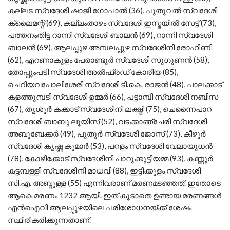
കല്ലട സ്വദേശി ഷാജി ഗോപാല്‍ (36), പുതുവല്‍ സ്വദേശി
ക്ലൈമന്റ് (69), കല്ലംതാഴം സ്വദേശി ഇസ്മയില്‍ സേട്ട് (73),
പത്തനംതിട്ട റാന്നി സ്വദേശി ബാലന്‍ (69), റാന്നി സ്വദേശി
ബാലന്‍ (69), ആലപ്പുഴ അമ്പലപ്പുഴ സ്വദേശിനി രോഹിണി
(62), എറണാകുളം പേരാണ്ടൂര്‍ സ്വദേശി സുഗുണന്‍ (58),
തോപ്പുംപടി സ്വദേശി അല്‍ഫ്രഡ് കോരീയ (85),
ചെറിയവപോലിശേരി സ്വദേശി ടി.കെ. രാജന്‍ (48), പാലക്കാട്
കളത്തുമ്പടി സ്വദേശി ഉമ്മര്‍ (66), പട്ടാമ്പി സ്വദേശി നബീസ
(67), തൃശൂര്‍ കക്കാട് സ്വദേശിനി ലക്ഷ്മി (75), ചെന്നൈപാറ
സ്വദേശി ബാബു ലൂയിസ് (52), വടക്കാഞ്ചേരി സ്വദേശി
അബൂബേക്കര്‍ (49), പുതൂര്‍ സ്വദേശി ജോസ് (73), കീഴൂര്‍
സ്വദേശി കൃഷ്ണ കുമാര്‍ (53), പറളം സ്വദേശി വേലായുധന്‍
(78), കോഴിക്കോട് സ്വദേശിനി പാറുക്കുട്ടിയമ്മ (93), കണ്ണൂര്‍
കട്ടമ്പള്ളി സ്വദേശിനി മാധവി (88), ഇട്ടിക്കുളം സ്വദേശി
സി.എ. അബ്ദുള്ള (55) എന്നിവരാണ് മരണമടഞ്ഞത്. ഇതോടെ
ആകെ മരണം 1232 ആയി. ഇത് കൂടാതെ ഉണ്ടായ മരണങ്ങള്‍
എന്‍ഐവി ആലപ്പുഴയിലെ പരിശോധനയ്ക്ക് ശേഷം
സ്ഥിരീകരിക്കുന്നതാണ്.