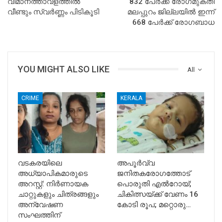
വിമാനത്താവളത്തില്‍
832 പേര്‍ക്ക് രോഗമുക്തി
വീണ്ടും സ്വര്‍ണ്ണം പിടികൂടി
മലപ്പുറം ജില്ലയില്‍ ഇന്ന്
668 പേര്‍ക്ക് രോഗബാധ
YOU MIGHT ALSO LIKE
All
CRIME
KERALA
വടകരയിലെ
അപൂര്‍വ്വ
അധ്യാപികമാരുടെ
ജനിതകരോഗത്തോട്
അറസ്റ്റ്: നിർണായക
പൊരുതി എല്‍റോയ്;
ചാറ്റുകളും ചിത്രങ്ങളും
ചികിത്സയ്ക്ക് വേണം 16
അന്വേഷണ
കോടി രൂപ; മറ്റൊരു…
സംഘത്തിന്