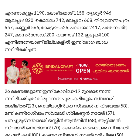
എറണാകുളം 1190, കോഴിക്കോട് 1158, തൃശൂര്‍ 946,
ആലപ്പുഴ 820, കൊല്ലം 742, മലപ്പുറം 668, തിരുവനന്തപുരം
657, കണ്ണൂര്‍ 566, കോട്ടയം 526, പാലക്കാട് 417, പത്തനംതിട്ട
247, കാസര്‍ഗോഡ് 200, വയനാട് 132, ഇടുക്കി 100
എന്നിങ്ങനേയാണ് ജില്ലകളില്‍ ഇന്ന് രോഗ ബാധ
സ്ഥിരീകരിച്ചത്.
26 മരണങ്ങളാണ് ഇന്ന് കോവിഡ്-19 മൂലമാണെന്ന്
സ്ഥിരീകരിച്ചത്. തിരുവനന്തപുരം കരിങ്കുളം സ്വദേശി
അഭിജിത്ത് (23), നെയ്യാറ്റിന്‍കര സ്വദേശിനി വിജയമ്മ (58),
മണികണ്‌ഠേശ്വരം സ്വദേശി ശ്രികണ്ഠന്‍ നായര്‍ (57),
പനച്ചുമൂട് സ്വദേശി ജസ്റ്റിന്‍ ആല്‍ബിന്‍ (68), ആറ്റിങ്ങല്‍
സ്വദേശി ജനാര്‍ദനന്‍ (70), കൊല്ലം തെക്കേക്കര സ്വദേശി
കൃഷ്ണന്‍ കുട്ടി (80), കുണ്ടറ സ്വദേശി സുദര്‍ശന്‍ പിള്ള (50),