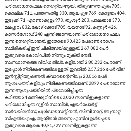
പരിശോധനാഫലം നെഗറ്റീവ് ആയി. തിരുവനന്തപുരം 705,
കൊല്ലം 711, പത്തനംതിട്ട 330, ആലപ്പുഴ 769, കോട്ടയം 404,
ഇടുക്കി 71, എറണാകുളം 970, തൃശൂര്‍ 203, പാലക്കാട് 373,
മലപ്പുറം 832, കോഴിക്കോട് 705, വയനാട് 92, കണ്ണൂര്‍ 426,
കാസര്‍ഗോഡ് 248 എന്നിങ്ങനേയാണ് പരിശോധനാ ഫലം
ഇന്ന് നെഗറ്റീവായത്. ഇതോടെ 93,425 പേരാണ് രോഗം
സ്ഥിരീകരിച്ച് ഇനി ചികിത്സയിലുള്ളത്. 2,67,082 പേര്‍
ഇതുവരെ കോവിഡില്‍ നിന്നും മുക്തി നേടി.
സംസ്ഥാനത്തെ വിവിധ ജില്ലകളിലായി 2,80,232 പേരാണ്
ഇപ്പോള്‍ നിരീക്ഷണത്തിലുള്ളത്. ഇവരില്‍ 2,57,216 പേര്‍ വീട്/
ഇന്‍സ്റ്റിറ്റിയൂഷണല്‍ ക്വാറന്റൈനിലും 23,016 പേര്‍
ആശുപത്രികളിലും നിരീക്ഷണത്തിലാണ്. 2899 പേരെയാണ്
ഇന്ന് ആശുപത്രിയില്‍ പ്രവേശിപ്പിച്ചത്.
കഴിഞ്ഞ 24 മണിക്കൂറിനിടെ 62,030 സാമ്പിളുകളാണ്
പരിശോധിച്ചത്. റുട്ടീന്‍ സാമ്പിള്‍, എയര്‍പോര്‍ട്ട്
സര്‍വയിലന്‍സ്, പൂള്‍ഡ് സെന്റിനല്‍, സിബി നാറ്റ്, ട്രൂനാറ്റ്,
സിഎല്‍ഐഎ, ആന്റിജന്‍ അസ്സെ എന്നിവ ഉള്‍പ്പെടെ
ഇതുവരെ ആകെ 40,91,729 സാമ്പിളുകളാണ്