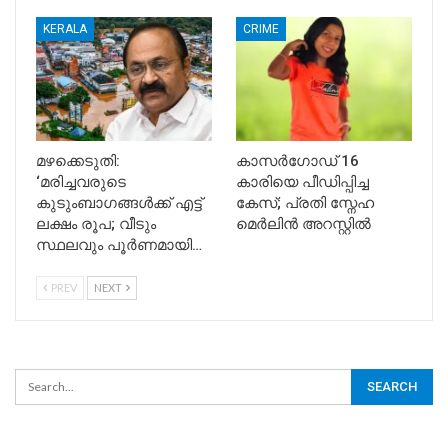
KERALA
CRIME
മഴക്കെടുതി:
കാസർഗോഡ് 16
‘മരിച്ചവരുടെ
കാരിയെ പീഡിപ്പിച്ച
കുടുംബാഗങ്ങൾക്ക് എട്ട്
കേസ്; പ്രതി സ്നേഹ
ലക്ഷം രൂപ; വീടും
മെർലിൻ അറസ്റ്റിൽ
സ്ഥലവും പൂർണമായി…
PREV
NEXT