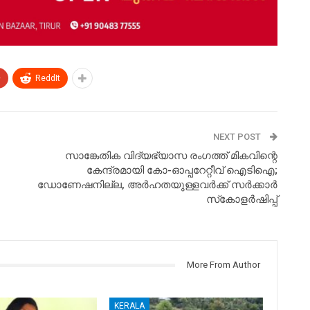
+
ReddIt
NEXT POST
സാങ്കേതിക വിദ്യഭ്യാസ രംഗത്ത് മികവിന്റെ
കേന്ദ്രമായി കോ-ഓപ്പറേറ്റീവ് ഐടിഐ;
ഡോണേഷനില്ല, അർഹതയുള്ളവർക്ക് സർക്കാർ
സ്‌കോളർഷിപ്പ്
More From Author
KERALA