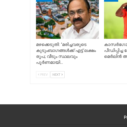
മഴക്കെടുതി: ‘മരിച്ചവരുടെ
കാസർഗോഡ
കുടുംബാഗങ്ങൾക്ക് എട്ട് ലക്ഷം
പീഡിപ്പിച്ച
രൂപ; വീടും സ്ഥലവും
മെർലിൻ അറ
പൂർണമായി…
PREV
NEXT
P