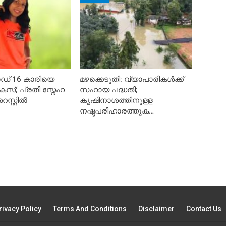
് 16 കാരിയെ
മഴക്കെടുതി: വ്യാപാരികൾക്ക്
 കേസ്; പ്രതി സ്നേഹ
സഹായ പദ്ധതി;
സ്റ്റിൽ
കൃഷിനാശത്തിനുള്ള
നഷ്ടപരിഹാരത്തുക…
rivacy Policy
Terms And Conditions
Disclaimer
Contact Us