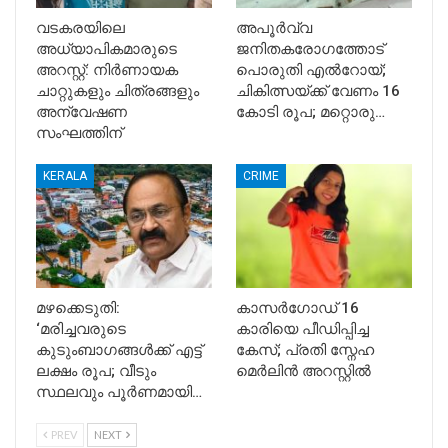
വടകരയിലെ
അപൂര്‍വ്വ
അധ്യാപികമാരുടെ
ജനിതകരോഗത്തോട്
അറസ്റ്റ്: നിർണായക
പൊരുതി എല്‍റോയ്;
ചാറ്റുകളും ചിത്രങ്ങളും
ചികിത്സയ്ക്ക് വേണം 16
അന്വേഷണ
കോടി രൂപ; മറ്റൊരു…
സംഘത്തിന്
KERALA
CRIME
മഴക്കെടുതി:
കാസർഗോഡ് 16
‘മരിച്ചവരുടെ
കാരിയെ പീഡിപ്പിച്ച
കുടുംബാഗങ്ങൾക്ക് എട്ട്
കേസ്; പ്രതി സ്നേഹ
ലക്ഷം രൂപ; വീടും
മെർലിൻ അറസ്റ്റിൽ
സ്ഥലവും പൂർണമായി…
PREV
NEXT