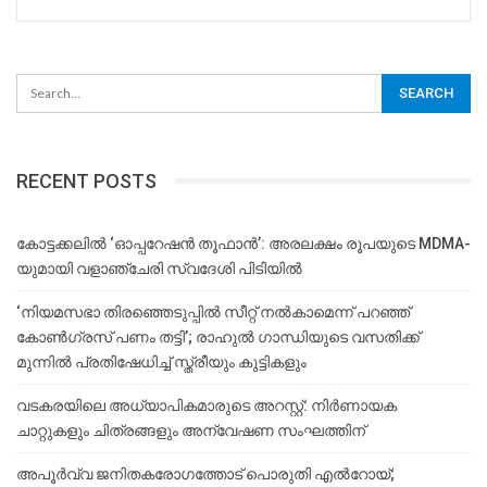
RECENT POSTS
കോട്ടക്കലിൽ ‘ഓപ്പറേഷൻ തൂഫാൻ’: അരലക്ഷം രൂപയുടെ MDMA-
യുമായി വളാഞ്ചേരി സ്വദേശി പിടിയിൽ
‘നിയമസഭാ തിരഞ്ഞെടുപ്പിൽ സീറ്റ് നൽകാമെന്ന് പറഞ്ഞ്
കോൺഗ്രസ് പണം തട്ടി’; രാഹുൽ ഗാന്ധിയുടെ വസതിക്ക്
മുന്നിൽ പ്രതിഷേധിച്ച് സ്ത്രീയും കുട്ടികളും
വടകരയിലെ അധ്യാപികമാരുടെ അറസ്റ്റ്: നിർണായക
ചാറ്റുകളും ചിത്രങ്ങളും അന്വേഷണ സംഘത്തിന്
അപൂര്‍വ്വ ജനിതകരോഗത്തോട് പൊരുതി എല്‍റോയ്;