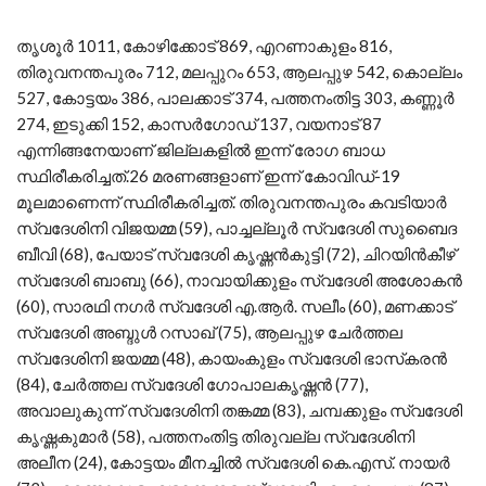
തൃശൂര്‍ 1011, കോഴിക്കോട് 869, എറണാകുളം 816,
തിരുവനന്തപുരം 712, മലപ്പുറം 653, ആലപ്പുഴ 542, കൊല്ലം
527, കോട്ടയം 386, പാലക്കാട് 374, പത്തനംതിട്ട 303, കണ്ണൂര്‍
274, ഇടുക്കി 152, കാസര്‍ഗോഡ് 137, വയനാട് 87
എന്നിങ്ങനേയാണ് ജില്ലകളില്‍ ഇന്ന് രോഗ ബാധ
സ്ഥിരീകരിച്ചത്.26 മരണങ്ങളാണ് ഇന്ന് കോവിഡ്-19
മൂലമാണെന്ന് സ്ഥിരീകരിച്ചത്. തിരുവനന്തപുരം കവടിയാര്‍
സ്വദേശിനി വിജയമ്മ (59), പാച്ചല്ലൂര്‍ സ്വദേശി സുബൈദ
ബീവി (68), പേയാട് സ്വദേശി കൃഷ്ണന്‍കുട്ടി (72), ചിറയിന്‍കീഴ്
സ്വദേശി ബാബു (66), നാവായിക്കുളം സ്വദേശി അശോകന്‍
(60), സാരഥി നഗര്‍ സ്വദേശി എ.ആര്‍. സലീം (60), മണക്കാട്
സ്വദേശി അബ്ദുള്‍ റസാഖ് (75), ആലപ്പുഴ ചേര്‍ത്തല
സ്വദേശിനി ജയമ്മ (48), കായംകുളം സ്വദേശി ഭാസ്‌കരന്‍
(84), ചേര്‍ത്തല സ്വദേശി ഗോപാലകൃഷ്ണന്‍ (77),
അവാലുകുന്ന് സ്വദേശിനി തങ്കമ്മ (83), ചമ്പക്കുളം സ്വദേശി
കൃഷ്ണകുമാര്‍ (58), പത്തനംതിട്ട തിരുവല്ല സ്വദേശിനി
അലീന (24), കോട്ടയം മീനച്ചില്‍ സ്വദേശി കെ.എസ്. നായര്‍