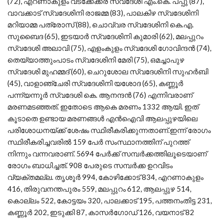
(72), എറണാകുളം വടക്കേക്കര സ്വദേശി എം.കെ. പപ്പു (87),
വാവക്കാട് സ്വദേശിനി രാജമ്മ (83), പാലകിഴ സ്വദേശിനി
മറിയാമ്മ പത്രോസ് (88), ചൊവ്വര സ്വദേശിനി കെ.എ.
സുബൈദ (65), ഇടയാര്‍ സ്വദേശിനി കുമാരി (62), മലപ്പുറം
സ്വദേശി അലാവി (75), എളംകുളം സ്വദേശി ഗോവിന്ദന്‍ (74),
തെയ്യാത്തുംപാടം സ്വദേശിനി മേരി (75), ഒമച്ചാപുഴ
സ്വദേശി മുഹമ്മദ് (60), ചെറുശോല സ്വദേശിനി സുഹര്‍ബി
(45), വാളാഞ്ചേരി സ്വദേശിനി യശോദ (65), കണ്ണൂര്‍
പന്ന്യന്നൂര്‍ സ്വദേശി കെ. ആനന്ദന്‍ (76) എന്നിവരാണ്
മരണമടഞ്ഞത്. ഇതോടെ ആകെ മരണം 1332 ആയി. ഇത്
കൂടാതെ ഉണ്ടായ മരണങ്ങള്‍ എന്‍ഐവി ആലപ്പുഴയിലെ
പരിശോധനയ്ക്ക് ശേഷം സ്ഥിരീകരിക്കുന്നതാണ്.ഇന്ന് രോഗം
സ്ഥിരീകരിച്ചവരില്‍ 159 പേര്‍ സംസ്ഥാനത്തിന് പുറത്ത്
നിന്നും വന്നവരാണ്. 5694 പേര്‍ക്ക് സമ്പര്‍ക്കത്തിലൂടെയാണ്
രോഗം ബാധിച്ചത്. 908 പേരുടെ സമ്പര്‍ക്ക ഉറവിടം
വ്യക്തമല്ല. തൃശൂര്‍ 994, കോഴിക്കോട് 834, എറണാകുളം
416, തിരുവനന്തപുരം 559, മലപ്പുറം 612, ആലപ്പുഴ 514,
കൊല്ലം 522, കോട്ടയം 320, പാലക്കാട് 195, പത്തനംതിട്ട 231,
കണ്ണൂര്‍ 202, ഇടുക്കി 87, കാസര്‍ഗോഡ് 126, വയനാട് 82