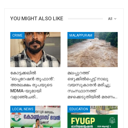
YOU MIGHT ALSO LIKE
All
CRIME
MALAPPURAM
കോട്ടക്കലിൽ
മലപ്പുറത്ത്
‘ഓപ്പറേഷൻ തൂഫാൻ’:
ഒഴുക്കിൽപ്പെട്ട് നാലു
അരലക്ഷം രൂപയുടെ
വയസുകാരൻ മരിച്ചു;
MDMA-യുമായി
സംസ്ഥാനത്ത്
വളാഞ്ചേരി…
മഴക്കെടുതിയിൽ മരണം…
LOCAL NEWS
EDUCATION