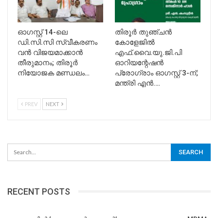
ഓഗസ്റ്റ് 14-ലെ
​തിരൂർ തുഞ്ചൻ
ഡി.സി.സി സ്വീകരണം
കോളേജിൽ
വൻ വിജയമാക്കാൻ
എഫ്.വൈ.യു.ജി.പി
തീരുമാനം; തിരൂർ
ഓറിയന്റേഷൻ
നിയോജക മണ്ഡലം…
പ്രോഗ്രാം ഓഗസ്റ്റ് 3-ന്;
മന്ത്രി എൻ.…
PREV
NEXT
RECENT POSTS