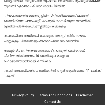
കോട്ടക്കലിൽ ‘ഓപ്പറേഷൻ തൂഫാൻ’: അരലക്ഷം രൂപയുടെ MDMA-
യുമായി വളാഞ്ചേരി സ്വദേശി പിടിയിൽ
‘നിയമസഭാ തിരഞ്ഞെടുപ്പിൽ സീറ്റ് നൽകാമെന്ന് പറഞ്ഞ്
കോൺഗ്രസ് പണം തട്ടി’; രാഹുൽ ഗാന്ധിയുടെ വസതിക്ക്
മുന്നിൽ പ്രതിഷേധിച്ച് സ്ത്രീയും കുട്ടികളും
വടകരയിലെ അധ്യാപികമാരുടെ അറസ്റ്റ്: നിർണായക
ചാറ്റുകളും ചിത്രങ്ങളും അന്വേഷണ സംഘത്തിന്
അപൂര്‍വ്വ ജനിതകരോഗത്തോട് പൊരുതി എല്‍റോയ്;
ചികിത്സയ്ക്ക് വേണം 16 കോടി രൂപ; മറ്റൊരു
മഹാദൗത്യത്തിനായി ഒന്നിക്കാം
സൗദി അറേബ്യയിലെ നജ്‌റാനില്‍ ഹൂതി ആക്രമണം; 11 പേര്‍ക്ക്
പരുക്ക്
Privacy Policy
Terms And Conditions
Disclaimer
Contact Us