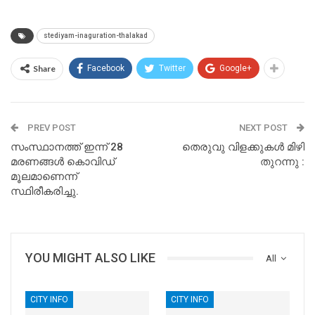
stediyam-inaguration-thalakad
Share
Facebook
Twitter
Google+
PREV POST
NEXT POST
സംസ്ഥാനത്ത് ഇന്ന് 28
തെരുവു വിളക്കുകള്‍ മിഴി
മരണങ്ങള്‍ കൊവിഡ്
തുറന്നു :
മൂലമാണെന്ന്
സ്ഥിരീകരിച്ചു.
YOU MIGHT ALSO LIKE
All
CITY INFO
CITY INFO