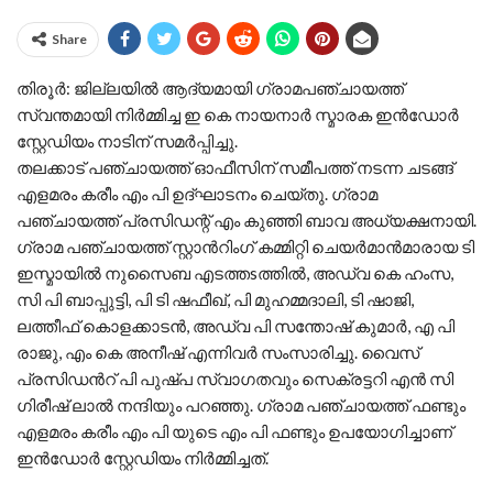
Share
തിരൂർ: ജില്ലയിൽ ആദ്യമായി ഗ്രാമപഞ്ചായത്ത്
സ്വന്തമായി നിർമ്മിച്ച ഇ കെ നായനാർ സ്മാരക ഇൻഡോർ
സ്റ്റേഡിയം നാടിന് സമർപ്പിച്ചു.
തലക്കാട് പഞ്ചായത്ത് ഓഫീസിന് സമീപത്ത് നടന്ന ചടങ്ങ്
എളമരം കരീം എം പി ഉദ്ഘാടനം ചെയ്തു. ഗ്രാമ
പഞ്ചായത്ത് പ്രസിഡന്റ് എം കുഞ്ഞി ബാവ അധ്യക്ഷനായി.
ഗ്രാമ പഞ്ചായത്ത് സ്റ്റാൻറിംഗ് കമ്മിറ്റി ചെയർമാൻമാരായ ടി
ഇസ്മായിൽ നുസൈബ എടത്തsത്തിൽ, അഡ്വ കെ ഹംസ,
സി പി ബാപ്പുട്ടി, പി ടി ഷഫീഖ്, പി മുഹമ്മദാലി, ടി ഷാജി,
ലത്തീഫ് കൊളക്കാടൻ, അഡ്വ പി സന്തോഷ് കുമാർ, എ പി
രാജു, എം കെ അനീഷ് എന്നിവർ സംസാരിച്ചു. വൈസ്
പ്രസിഡൻറ് പി പുഷ്പ സ്വാഗതവും സെക്രട്ടറി എൻ സി
ഗിരീഷ് ലാൽ നന്ദിയും പറഞ്ഞു. ഗ്രാമ പഞ്ചായത്ത് ഫണ്ടും
എളമരം കരീം എം പി യുടെ എം പി ഫണ്ടും ഉപയോഗിച്ചാണ്
ഇൻഡോർ സ്റ്റേഡിയം നിർമ്മിച്ചത്.