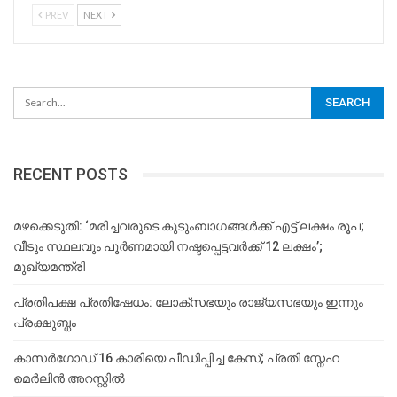
PREV
NEXT
RECENT POSTS
മഴക്കെടുതി: ‘മരിച്ചവരുടെ കുടുംബാഗങ്ങൾക്ക് എട്ട് ലക്ഷം രൂപ;
വീടും സ്ഥലവും പൂർണമായി നഷ്ടപ്പെട്ടവർക്ക് 12 ലക്ഷം’;
മുഖ്യമന്ത്രി
പ്രതിപക്ഷ പ്രതിഷേധം: ലോക്സഭയും രാജ്യസഭയും ഇന്നും
പ്രക്ഷുബ്ധം
കാസർഗോഡ് 16 കാരിയെ പീഡിപ്പിച്ച കേസ്; പ്രതി സ്നേഹ
മെർലിൻ അറസ്റ്റിൽ