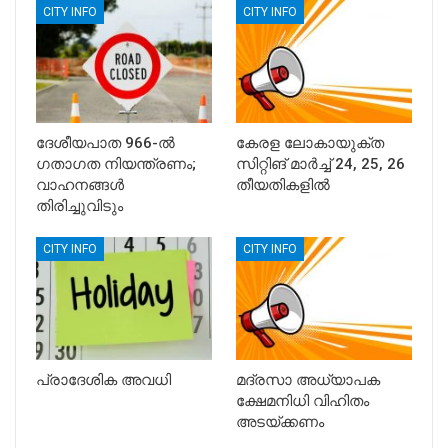
CITY INFO
CITY INFO
ദേശീയപാത 966-ൽ
കേരള ലോകായുക്ത
ഗതാഗത നിയന്ത്രണം;
സിറ്റിങ് മാര്‍ച്ച് 24, 25, 26
വാഹനങ്ങൾ
തീയതികളില്‍
തിരിച്ചുവിടും
CITY INFO
CITY INFO
പ്രാദേശിക അവധി
മദ്രസാ അധ്യാപക
ക്ഷേമനിധി വിഹിതം
അടയ്ക്കണം