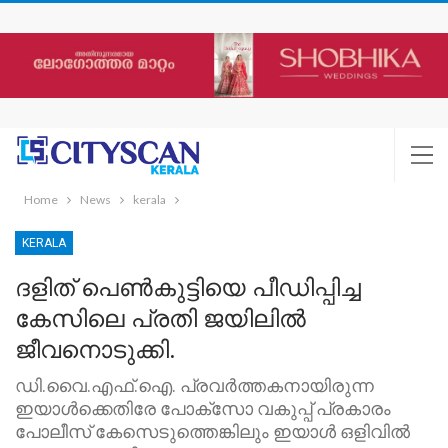
Home
News
kerala
KERALA
ദളിത് പെൺകുട്ടിയെ പീഡിപ്പിച്ച
കേസിലെ പ്രതി ജയിലിൽ
ജീവനൊടുക്കി.
ഡി.വൈ.എഫ്.ഐ. പ്രവർത്തകനായിരുന്ന
ഇയാൾക്കെതിരേ പോക്സോ വകുപ്പ് പ്രകാരം
പോലീസ് കേസെടുത്തെങ്കിലും ഇയാൾ ഒളിവിൽ