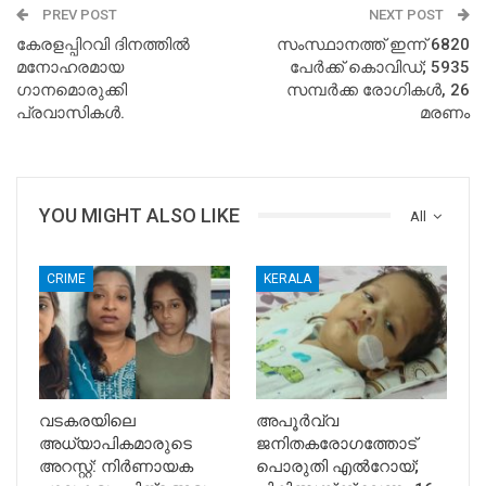
PREV POST
NEXT POST
കേരളപ്പിറവി ദിനത്തില്‍
സംസ്ഥാനത്ത് ഇന്ന് 6820
മനോഹരമായ
പേർക്ക് കൊവിഡ്; 5935
ഗാനമൊരുക്കി
സമ്പർക്ക രോഗികള്‍, 26
പ്രവാസികള്‍.
മരണം
YOU MIGHT ALSO LIKE
All
CRIME
KERALA
വടകരയിലെ
അപൂര്‍വ്വ
അധ്യാപികമാരുടെ
ജനിതകരോഗത്തോട്
അറസ്റ്റ്: നിർണായക
പൊരുതി എല്‍റോയ്;