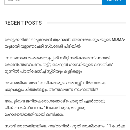
RECENT POSTS
കോട്ടക്കലിൽ ‘ഓപ്പറേഷൻ തൂഫാൻ’: അരലക്ഷം രൂപയുടെ MDMA-
യുമായി വളാഞ്ചേരി സ്വദേശി പിടിയിൽ
‘നിയമസഭാ തിരഞ്ഞെടുപ്പിൽ സീറ്റ് നൽകാമെന്ന് പറഞ്ഞ്
കോൺഗ്രസ് പണം തട്ടി’; രാഹുൽ ഗാന്ധിയുടെ വസതിക്ക്
മുന്നിൽ പ്രതിഷേധിച്ച് സ്ത്രീയും കുട്ടികളും
വടകരയിലെ അധ്യാപികമാരുടെ അറസ്റ്റ്: നിർണായക
ചാറ്റുകളും ചിത്രങ്ങളും അന്വേഷണ സംഘത്തിന്
അപൂര്‍വ്വ ജനിതകരോഗത്തോട് പൊരുതി എല്‍റോയ്;
ചികിത്സയ്ക്ക് വേണം 16 കോടി രൂപ; മറ്റൊരു
മഹാദൗത്യത്തിനായി ഒന്നിക്കാം
സൗദി അറേബ്യയിലെ നജ്‌റാനില്‍ ഹൂതി ആക്രമണം; 11 പേര്‍ക്ക്