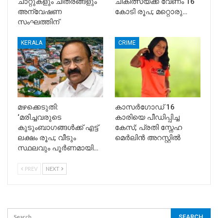
ചാറ്റുകളും ചിത്രങ്ങളും
ചികിത്സയ്ക്ക് വേണം 16
അന്വേഷണ
കോടി രൂപ; മറ്റൊരു…
സംഘത്തിന്
KERALA
CRIME
മഴക്കെടുതി:
കാസർഗോഡ് 16
‘മരിച്ചവരുടെ
കാരിയെ പീഡിപ്പിച്ച
കുടുംബാഗങ്ങൾക്ക് എട്ട്
കേസ്; പ്രതി സ്നേഹ
ലക്ഷം രൂപ; വീടും
മെർലിൻ അറസ്റ്റിൽ
സ്ഥലവും പൂർണമായി…
PREV
NEXT