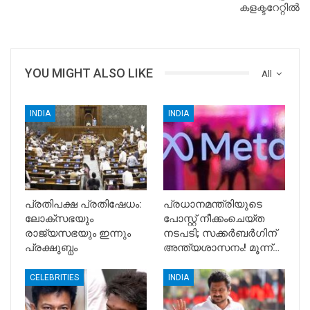
കളക്ടറേറ്റില്‍
YOU MIGHT ALSO LIKE
All
INDIA
INDIA
പ്രതിപക്ഷ പ്രതിഷേധം:
പ്രധാനമന്ത്രിയുടെ
ലോക്സഭയും
പോസ്റ്റ് നീക്കംചെയ്ത
രാജ്യസഭയും ഇന്നും
നടപടി; സക്കർബർഗിന്
പ്രക്ഷുബ്ധം
അന്ത്യശാസനം! മൂന്ന്…
CELEBRITIES
INDIA