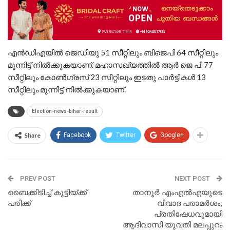
എൻഡിഎയിൽ ജെഡിയു 51 സീറ്റിലും ബിജെപി 64 സീറ്റിലും
മുന്നിട്ട് നിൽക്കുകയാണ്. മഹാസഖ്യത്തിൽ ആർ ജെ പി 77
സീറ്റിലും കോൺഗ്രസ് 23 സീറ്റിലും ഇടതു പാർട്ടികൾ 13
സീറ്റിലും മുന്നിട്ട് നിൽക്കുകയാണ്.
Election-news-bihar-result
Share
Facebook
Twitter
Google+
PREV POST
NEXT POST
ബൈക്കിടിച്ച് കുട്ടിയ്ക്ക്
താനൂര്‍ എംഎല്‍എയുടെ
പരിക്ക്
വിവാദ പരാമര്‍ശം;
പ്രതിഷേധവുമായി
ആദിവാസി യുവതി മലപ്പുറം