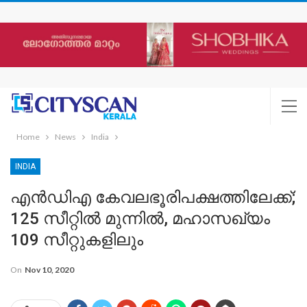
Home
News
India
INDIA
എൻഡിഎ കേവലഭൂരിപക്ഷത്തിലേക്ക്;
125 സീറ്റിൽ മുന്നിൽ, മഹാസഖ്യം
109 സീറ്റുകളിലും
On
Nov 10, 2020