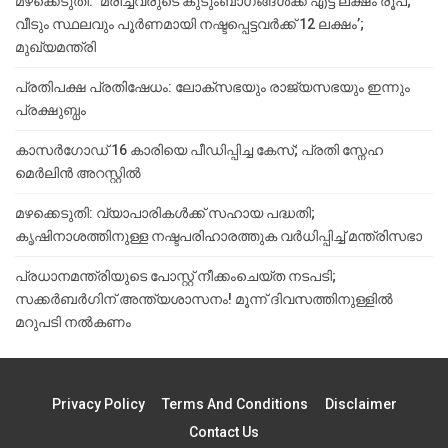
മഴക്കെടുതി: ‘മരിച്ചവരുടെ കുടുംബാഗങ്ങൾക്ക് എട്ട് ലക്ഷം രൂപ;
വീടും സ്ഥലവും പൂർണമായി നഷ്ടപ്പെട്ടവർക്ക് 12 ലക്ഷം’;
മുഖ്യമന്ത്രി
പ്രതിപക്ഷ പ്രതിഷേധം: ലോക്സഭയും രാജ്യസഭയും ഇന്നും
പ്രക്ഷുബ്ധം
കാസർഗോഡ് 16 കാരിയെ പീഡിപ്പിച്ച കേസ്; പ്രതി സ്നേഹ
മെർലിൻ അറസ്റ്റിൽ
മഴക്കെടുതി: വ്യാപാരികൾക്ക് സഹായ പദ്ധതി;
കൃഷിനാശത്തിനുള്ള നഷ്ടപരിഹാരത്തുക വർ‌ധിപ്പിച്ച് മന്ത്രിസഭാ
പ്രധാനമന്ത്രിയുടെ പോസ്റ്റ് നീക്കംചെയ്ത നടപടി;
സക്കർബർഗിന് അന്ത്യശാസനം! മൂന്ന് ദിവസത്തിനുള്ളില്‍
മറുപടി നല്‍കണം
Privacy Policy
Terms And Conditions
Disclaimer
Contact Us