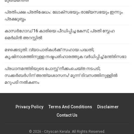
മുഖ്യമന്ത്രി
പ്രതിപക്ഷ പ്രതിഷേധം: ലോക്സഭയും രാജ്യസഭയും ഇന്നും
പ്രക്ഷുബ്ധം
കാസർഗോഡ് 16 കാരിയെ പീഡിപ്പിച്ച കേസ്; പ്രതി സ്നേഹ
മെർലിൻ അറസ്റ്റിൽ
മഴക്കെടുതി: വ്യാപാരികൾക്ക് സഹായ പദ്ധതി;
കൃഷിനാശത്തിനുള്ള നഷ്ടപരിഹാരത്തുക വർ‌ധിപ്പിച്ച് മന്ത്രിസഭാ
പ്രധാനമന്ത്രിയുടെ പോസ്റ്റ് നീക്കംചെയ്ത നടപടി;
സക്കർബർഗിന് അന്ത്യശാസനം! മൂന്ന് ദിവസത്തിനുള്ളില്‍
മറുപടി നല്‍കണം
Privacy Policy
Terms And Conditions
Disclaimer
Contact Us
© 2026 - Cityscan Kerala. All Rights Reserved.