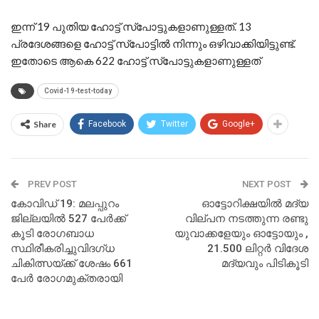
ഇന്ന് 19 പുതിയ ഹോട്ട് സ്‌പോട്ടുകളാണുള്ളത്. 13
പ്രദേശങ്ങളെ ഹോട്ട് സ്‌പോട്ടില്‍ നിന്നും ഒഴിവാക്കിയിട്ടുണ്ട്.
ഇതോടെ ആകെ 622 ഹോട്ട് സ്‌പോട്ടുകളാണുള്ളത്
Covid-19-test-today
Share
Facebook
Twitter
Google+
PREV POST
NEXT POST
കോവിഡ് 19: മലപ്പുറം
ഓട്ടോറിക്ഷയിൽ മദ്യ
ജില്ലയില്‍ 527 പേര്‍ക്ക്
വില്പന നടത്തുന്ന രണ്ടു
കൂടി രോഗബാധ
യുവാക്കളേയും ഓട്ടോയും ,
സ്ഥിരീകരിച്ചുവിദഗ്ധ
21.500 ലിറ്റർ വിദേശ
ചികിത്സയ്ക്ക് ശേഷം 661
മദ്യവും പിടികൂടി
പേര്‍ രോഗമുക്തരായി