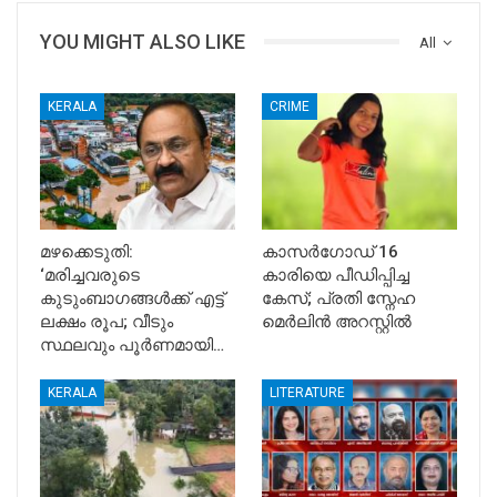
YOU MIGHT ALSO LIKE
All
KERALA
CRIME
മഴക്കെടുതി:
കാസർഗോഡ് 16
‘മരിച്ചവരുടെ
കാരിയെ പീഡിപ്പിച്ച
കുടുംബാഗങ്ങൾക്ക് എട്ട്
കേസ്; പ്രതി സ്നേഹ
ലക്ഷം രൂപ; വീടും
മെർലിൻ അറസ്റ്റിൽ
സ്ഥലവും പൂർണമായി…
KERALA
LITERATURE