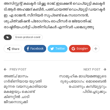
അസിസ്റ്റന്റ് കലക്ടര്‍ വിഷ്ണു രാജ്, ഇലക്ഷന്‍ ഡെപ്യൂട്ടി കലക്ടര്‍
ടി.ആര്‍ അഹമ്മദ് കബീര്‍, പഞ്ചായത്ത് ഡെപ്യൂട്ടി ഡയറക്ടര്‍
ഇ. എ രാജന്‍, സീനിയര്‍ സൂപ്രണ്ട് കെ സദാനന്ദന്‍,
ശുചിത്വമിഷന്‍ പ്രോഗ്രാം ഓഫീസര്‍ ഒ ജ്യോതിഷ്,
രാഷ്ട്രീയപാര്‍ട്ടി പ്രതിനിധികള്‍ എന്നിവര്‍ പങ്കെടുത്തു
Green-protocol-covid
Share
Facebook
Twitter
Google+
PREV POST
NEXT POST
അഞ്ച് മാസം
സാമൂഹിക മാധ്യമങ്ങളുടെ
ഗര്‍ഭിണിയായ യുവതി
ദുരുപയോഗം: മൊബൈല്‍
മൂന്നര വയസുകാരിയായ
ഫോണും കമ്പ്യൂട്ടറും
മകളേയും കൊണ്ട്
പിടിച്ചെടുക്കും
കിണറ്റില്‍ ചാടി
ജീവനൊടുക്കി