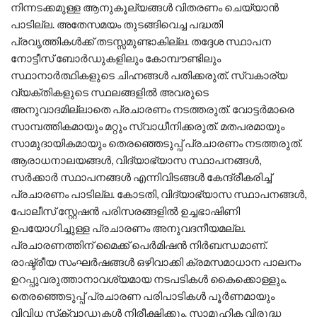
നിന്നടക്കമുള്ള ആനുകൂല്യങ്ങള്‍ വിതരണം ചെയ്യാന്‍
പാടില്ല. അതേസമയം തുടങ്ങിവെച്ച പദ്ധതി
പ്രവൃത്തികള്‍ക്ക് തടസ്സമുണ്ടാകില്ല. തദ്ദേശ സ്ഥാപന
നോട്ടീസ് ബോര്‍ഡുകളിലും കോമ്പൗണ്ടിലും
സ്ഥാനാര്‍ത്ഥികളുടെ ചിഹ്നങ്ങള്‍ പതിക്കരുത്. സ്വകാര്യ
വ്യക്തികളുടെ സ്ഥലങ്ങളില്‍ അവരുടെ
അനുവാദമില്ലാതെ പ്രചാരണം നടത്തരുത്. വോട്ടര്‍മാരെ
സാമ്പത്തികമായും മറ്റും സ്വാധീനിക്കരുത്. മതപരമായും
സാമുദായികമായും തെരഞ്ഞെടുപ്പ് പ്രചാരണം നടത്തരുത്.
ആരാധനാലയങ്ങള്‍, വിദ്യാഭ്യാസ സ്ഥാപനങ്ങള്‍,
സര്‍ക്കാര്‍ സ്ഥാപനങ്ങള്‍ എന്നിവിടങ്ങള്‍ കേന്ദ്രീകരിച്ച്
പ്രചാരണം പാടില്ല. കോടതി, വിദ്യാഭ്യാസ സ്ഥാപനങ്ങള്‍,
പോലീസ് സ്റ്റേഷന്‍ പരിസരങ്ങളില്‍ ഉച്ചഭാഷിണി
ഉപയോഗിച്ചുള്ള പ്രചാരണം അനുവദനീയമല്ല.
പ്രചാരണത്തിന് മൈക്ക് പെര്‍മിഷന്‍ നിര്‍ബന്ധമാണ്.
രാഷ്ട്രീയ സംഘര്‍ഷങ്ങള്‍ ഒഴിവാക്കി ക്രമസമാധാന പാലനം
ഉറപ്പുവരുത്താനാവശ്യമായ നടപടികള്‍ കൈക്കൊള്ളും.
തെരഞ്ഞെടുപ്പ് പ്രചാരണ പരിപാടികള്‍ പൂര്‍ണമായും
വിവിധ സ്‌ക്വാഡുകള്‍ നിരീക്ഷിക്കും. സാമൂഹിക വിരുദ്ധ