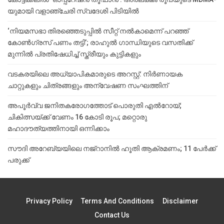
യുമായി വളാഞ്ചേരി സ്വദേശി പിടിയിൽ
‘നിയമസഭാ തിരഞ്ഞെടുപ്പിൽ സീറ്റ് നൽകാമെന്ന് പറഞ്ഞ്
കോൺഗ്രസ് പണം തട്ടി’; രാഹുൽ ഗാന്ധിയുടെ വസതിക്ക്
മുന്നിൽ പ്രതിഷേധിച്ച് സ്ത്രീയും കുട്ടികളും
വടകരയിലെ അധ്യാപികമാരുടെ അറസ്റ്റ്: നിർണായക
ചാറ്റുകളും ചിത്രങ്ങളും അന്വേഷണ സംഘത്തിന്
അപൂര്‍വ്വ ജനിതകരോഗത്തോട് പൊരുതി എല്‍റോയ്;
ചികിത്സയ്ക്ക് വേണം 16 കോടി രൂപ; മറ്റൊരു
മഹാദൗത്യത്തിനായി ഒന്നിക്കാം
സൗദി അറേബ്യയിലെ നജ്‌റാനില്‍ ഹൂതി ആക്രമണം; 11 പേര്‍ക്ക്
പരുക്ക്
Privacy Policy
Terms And Conditions
Disclaimer
Contact Us