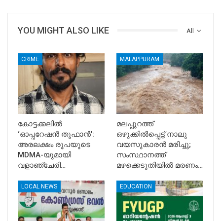
YOU MIGHT ALSO LIKE
All
CRIME
MALAPPURAM
കോട്ടക്കലിൽ
മലപ്പുറത്ത്
‘ഓപ്പറേഷൻ തൂഫാൻ’:
ഒഴുക്കിൽപ്പെട്ട് നാലു
അരലക്ഷം രൂപയുടെ
വയസുകാരൻ മരിച്ചു;
MDMA-യുമായി
സംസ്ഥാനത്ത്
വളാഞ്ചേരി…
മഴക്കെടുതിയിൽ മരണം…
LOCAL NEWS
EDUCATION