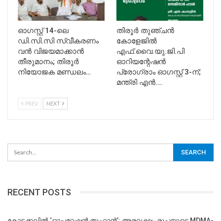
ഓഗസ്റ്റ് 14-ലെ
​തിരൂർ തുഞ്ചൻ
ഡി.സി.സി സ്വീകരണം
കോളേജിൽ
വൻ വിജയമാക്കാൻ
എഫ്.വൈ.യു.ജി.പി
തീരുമാനം; തിരൂർ
ഓറിയന്റേഷൻ
നിയോജക മണ്ഡലം…
പ്രോഗ്രാം ഓഗസ്റ്റ് 3-ന്;
മന്ത്രി എൻ.…
PREV
NEXT
RECENT POSTS
കോട്ടക്കലിൽ ‘ഓപ്പറേഷൻ തൂഫാൻ’: അരലക്ഷം രൂപയുടെ MDMA-