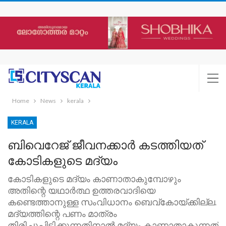
Home
News
kerala
KERALA
ബിവെറേജ് ജീവനക്കാര്‍ കടത്തിയത്
കോടികളുടെ മദ്യം
കോടികളുടെ മദ്യം കാണാതാകുമ്പോഴും
അതിന്റെ യഥാര്‍ത്ഥ ഉത്തരവാദിയെ
കണ്ടെത്താനുള്ള സംവിധാനം ബെവ്‌കോയ്ക്കില്ല.
മദ്യത്തിന്റെ പണം മാത്രം
തിരിച്ചുപിടിക്കുന്നതിനാല്‍ മദ്യം കാണാതാകുന്നത്