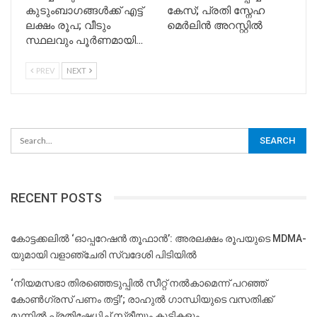
കുടുംബാഗങ്ങൾക്ക് എട്ട്
കേസ്; പ്രതി സ്നേഹ
ലക്ഷം രൂപ; വീടും
മെർലിൻ അറസ്റ്റിൽ
സ്ഥലവും പൂർണമായി…
PREV
NEXT
RECENT POSTS
കോട്ടക്കലിൽ ‘ഓപ്പറേഷൻ തൂഫാൻ’: അരലക്ഷം രൂപയുടെ MDMA-
യുമായി വളാഞ്ചേരി സ്വദേശി പിടിയിൽ
‘നിയമസഭാ തിരഞ്ഞെടുപ്പിൽ സീറ്റ് നൽകാമെന്ന് പറഞ്ഞ്
കോൺഗ്രസ് പണം തട്ടി’; രാഹുൽ ഗാന്ധിയുടെ വസതിക്ക്
മുന്നിൽ പ്രതിഷേധിച്ച് സ്ത്രീയും കുട്ടികളും