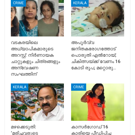
CRIME
KERALA
വടകരയിലെ
അപൂര്‍വ്വ
അധ്യാപികമാരുടെ
ജനിതകരോഗത്തോട്
അറസ്റ്റ്: നിർണായക
പൊരുതി എല്‍റോയ്;
ചാറ്റുകളും ചിത്രങ്ങളും
ചികിത്സയ്ക്ക് വേണം 16
അന്വേഷണ
കോടി രൂപ; മറ്റൊരു…
സംഘത്തിന്
KERALA
CRIME
മഴക്കെടുതി:
കാസർഗോഡ് 16
‘മരിച്ചവരുടെ
കാരിയെ പീഡിപ്പിച്ച