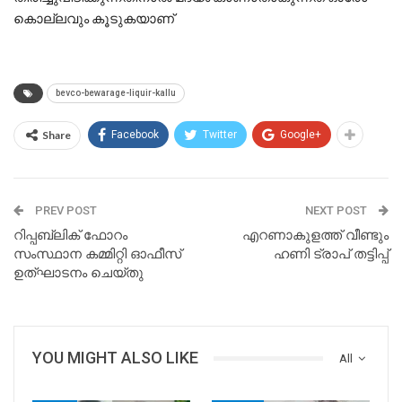
കൊല്ലവും കൂടുകയാണ്
bevco-bewarage-liquir-kallu
Share
Facebook
Twitter
Google+
PREV POST
NEXT POST
റിപ്പബ്ലിക് ഫോറം
എറണാകുളത്ത് വീണ്ടും
സംസ്ഥാന കമ്മിറ്റി ഓഫീസ്
ഹണി ട്രാപ് തട്ടിപ്പ്
ഉത്ഘാടനം ചെയ്തു
YOU MIGHT ALSO LIKE
All