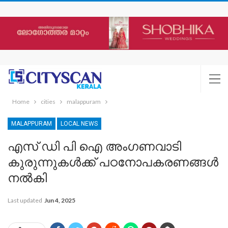
Home
cities
malappuram
MALAPPURAM
LOCAL NEWS
എസ് ഡി പി ഐ അംഗണവാടി
കുരുന്നുകൾക്ക് പഠനോപകരണങ്ങൾ
നൽകി
Last updated
Jun 4, 2025