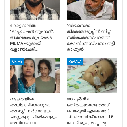
കോട്ടക്കലിൽ
‘നിയമസഭാ
‘ഓപ്പറേഷൻ തൂഫാൻ’:
തിരഞ്ഞെടുപ്പിൽ സീറ്റ്
അരലക്ഷം രൂപയുടെ
നൽകാമെന്ന് പറഞ്ഞ്
MDMA-യുമായി
കോൺഗ്രസ് പണം തട്ടി’;
വളാഞ്ചേരി…
രാഹുൽ…
CRIME
KERALA
വടകരയിലെ
അപൂര്‍വ്വ
അധ്യാപികമാരുടെ
ജനിതകരോഗത്തോട്
അറസ്റ്റ്: നിർണായക
പൊരുതി എല്‍റോയ്;
ചാറ്റുകളും ചിത്രങ്ങളും
ചികിത്സയ്ക്ക് വേണം 16
അന്വേഷണ
കോടി രൂപ; മറ്റൊരു…