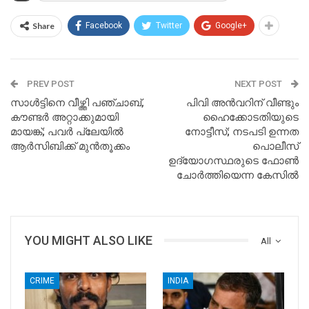
Share
Facebook
Twitter
Google+
PREV POST
NEXT POST
സാള്‍ട്ടിനെ വീഴ്ത്തി പഞ്ചാബ്,
പിവി അന്‍വറിന് വീണ്ടും
കൗണ്ടര്‍ അറ്റാക്കുമായി
ഹൈക്കോടതിയുടെ
മായങ്ക്; പവര്‍ പ്ലേയില്‍
നോട്ടീസ്; നടപടി ഉന്നത
ആര്‍സിബിക്ക് മുൻതൂക്കം
പൊലീസ്
ഉദ്യോഗസ്ഥരുടെ ഫോണ്‍
ചോര്‍ത്തിയെന്ന കേസില്‍
YOU MIGHT ALSO LIKE
All
CRIME
INDIA