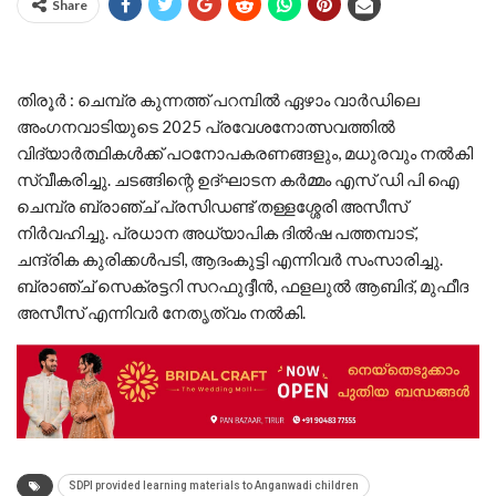
Share
തിരൂർ : ചെമ്പ്ര കുന്നത്ത് പറമ്പിൽ ഏഴാം വാർഡിലെ
അംഗനവാടിയുടെ 2025 പ്രവേശനോത്സവത്തിൽ
വിദ്യാർത്ഥികൾക്ക് പഠനോപകരണങ്ങളും, മധുരവും നൽകി
സ്വീകരിച്ചു. ചടങ്ങിന്റെ ഉദ്ഘാടന കർമ്മം എസ് ഡി പി ഐ
ചെമ്പ്ര ബ്രാഞ്ച് പ്രസിഡണ്ട് തള്ളശ്ശേരി അസീസ്
നിർവഹിച്ചു. പ്രധാന അധ്യാപിക ദിൽഷ പത്തമ്പാട്,
ചന്ദ്രിക കുരിക്കൾപടി, ആദംകുട്ടി എന്നിവർ സംസാരിച്ചു.
ബ്രാഞ്ച് സെക്രട്ടറി സറഫുദ്ദീൻ, ഫളലുൽ ആബിദ്, മുഫീദ
അസീസ് എന്നിവർ നേതൃത്വം നൽകി.
SDPI provided learning materials to Anganwadi children