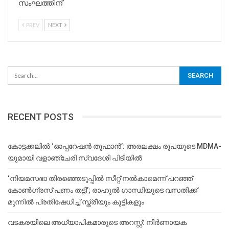
സംഘത്തിന്
PREV
NEXT
RECENT POSTS
കോട്ടക്കലിൽ ‘ഓപ്പറേഷൻ തൂഫാൻ’: അരലക്ഷം രൂപയുടെ MDMA-
യുമായി വളാഞ്ചേരി സ്വദേശി പിടിയിൽ
‘നിയമസഭാ തിരഞ്ഞെടുപ്പിൽ സീറ്റ് നൽകാമെന്ന് പറഞ്ഞ്
കോൺഗ്രസ് പണം തട്ടി’; രാഹുൽ ഗാന്ധിയുടെ വസതിക്ക്
മുന്നിൽ പ്രതിഷേധിച്ച് സ്ത്രീയും കുട്ടികളും
വടകരയിലെ അധ്യാപികമാരുടെ അറസ്റ്റ്: നിർണായക