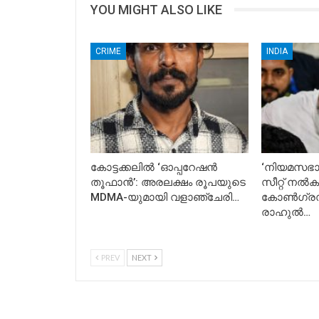
YOU MIGHT ALSO LIKE
CRIME
INDIA
കോട്ടക്കലിൽ ‘ഓപ്പറേഷൻ
‘നിയമസഭാ 
തൂഫാൻ’: അരലക്ഷം രൂപയുടെ
സീറ്റ് നൽക
MDMA-യുമായി വളാഞ്ചേരി…
കോൺഗ്രസ് 
രാഹുൽ…
PREV
NEXT