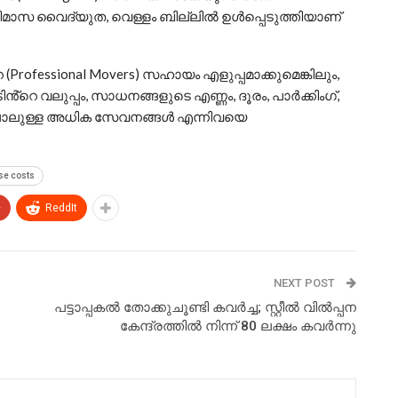
ിമാസ വൈദ്യുത, വെള്ളം ബില്ലിൽ ഉൾപ്പെടുത്തിയാണ്
rofessional Movers) സഹായം എളുപ്പമാക്കുമെങ്കിലും,
്റെ വലുപ്പം, സാധനങ്ങളുടെ എണ്ണം, ദൂരം, പാർക്കിംഗ്,
കൽ പോലുള്ള അധിക സേവനങ്ങൾ എന്നിവയെ
ese costs
+
ReddIt
NEXT POST
പട്ടാപ്പകല്‍ തോക്കുചൂണ്ടി കവര്‍ച്ച; സ്റ്റീല്‍ വില്‍പ്പന
കേന്ദ്രത്തില്‍ നിന്ന് 80 ലക്ഷം കവര്‍ന്നു