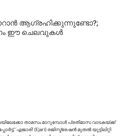
ൻ ആ​ഗ്രഹിക്കുന്നുണ്ടോ?;
കണം ഈ ചെലവുകൾ
്ലയിലേക്കോ താമസം മാറുമ്പോൾ പ്രതിമാസ വാടകയ്ക്ക്
ർട്ട്. ‘എജാരി’ (Ejari) രജിസ്ട്രേഷൻ മുതൽ യൂട്ടിലിറ്റി