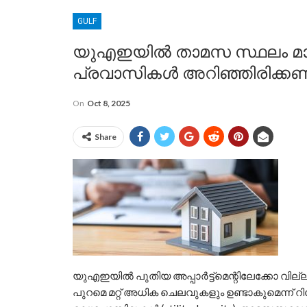
GULF
യുഎഇയിൽ താമസ സ്ഥലം മാറാ
പ്രവാസികൾ അറിഞ്ഞിരിക്
On
Oct 8, 2025
Share
യുഎഇയിൽ പുതിയ അപ്പാർട്ട്‌മെന്റിലേക്കോ വില
പുറമെ മറ്റ് അധിക ചെലവുകളും ഉണ്ടാകുമെന്ന് റിപ്പോ