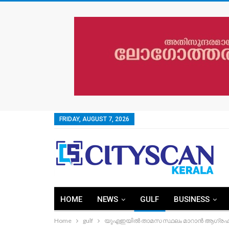
FRIDAY, AUGUST 7, 2026
HOME
NEWS
GULF
BUSINESS
Home
gulf
യുഎഇയിൽ താമസ സ്ഥലം മാറാൻ ആ​ഗ്രഹിക