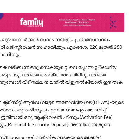
ുക, മറ്റ് പല സർക്കാർ സ്ഥാപനങ്ങളിലും താമസസ്ഥലം
രി രജിസ്ട്രേഷൻ സഹായിക്കും. ഏകദേശം 220 മുതൽ 250
ധിക്കും.
കെ ലഭിക്കുന്ന ഒരു സെക്യൂരിറ്റി ഡെപ്പോസിറ്റ് (Security
ന്ന കേടുപാടുകൾക്കോ അടയ്ക്കാത്ത ബില്ലുകൾക്കോ
ഒഴിയുമ്പോൾ വീട് നല്ല നിലയിൽ വിട്ടുനൽകിയാൽ ഈ തുക
്ട്രിസിറ്റി ആൻഡ് വാട്ടർ അതോറിറ്റിയുടെ (DEWA)-യുടെ
(താമസം ആരംഭിക്കുക) എന്ന സേവനം ഉപയോഗിച്ച്
ഇതിനായി ഒരു ആക്ടിവേഷൻ ഫീസും (Activation Fee)
ം (Refundable Security Deposit) അടയ്‌ക്കേണ്ടതുണ്ട്.
 ഫീസ് (Housing Fee) വാർഷിക വാടകയുടെ അഞ്ച്