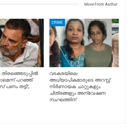
More From Author
CRIME
തിരഞ്ഞെടുപ്പിൽ
വടകരയിലെ
ാമെന്ന് പറഞ്ഞ്
അധ്യാപികമാരുടെ അറസ്റ്റ്:
പണം തട്ടി’;
നിർണായക ചാറ്റുകളും
ചിത്രങ്ങളും അന്വേഷണ
സംഘത്തിന്