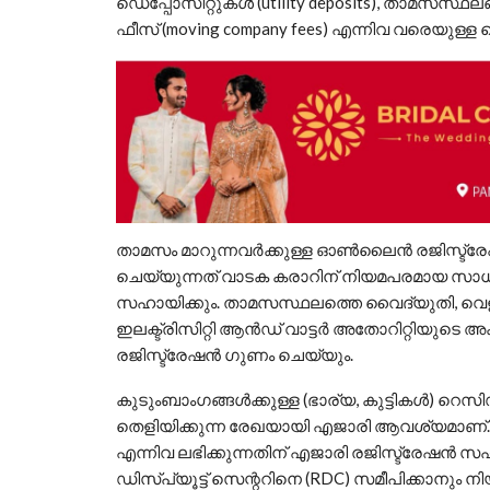
ഡെപ്പോസിറ്റുകൾ (utility deposits), താമസസ്ഥ
ഫീസ് (moving company fees) എന്നിവ വരെയുള
താമസം മാറുന്നവർക്കുള്ള ഓൺലൈൻ രജിസ്ട്രേഷൻ
ചെയ്യുന്നത് വാടക കരാറിന് നിയമപരമായ സാധ
സഹായിക്കും. താമസസ്ഥലത്തെ വൈദ്യുതി, വെള്
ഇലക്ട്രിസിറ്റി ആൻഡ് വാട്ടർ അതോറിറ്റിയുടെ അക്ക
രജിസ്ട്രേഷൻ​ ​ഗുണം ചെയ്യും.
കുടുംബാംഗങ്ങൾക്കുള്ള (ഭാര്യ, കുട്ടികൾ) 
തെളിയിക്കുന്ന രേഖയായി എജാരി ആവശ്യമാണ്.
എന്നിവ ലഭിക്കുന്നതിന് എജാരി രജിസ്ട്രേഷൻ സ
ഡിസ്‌പ്യൂട്ട് സെന്ററിനെ (RDC) സമീപിക്കാന