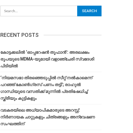
RECENT POSTS
കോട്ടക്കലിൽ ‘ഓപ്പറേഷൻ തൂഫാൻ’: അരലക്ഷം
രൂപയുടെ MDMA-യുമായി വളാഞ്ചേരി സ്വദേശി
പിടിയിൽ
‘നിയമസഭാ തിരഞ്ഞെടുപ്പിൽ സീറ്റ് നൽകാമെന്ന്
പറഞ്ഞ് കോൺഗ്രസ് പണം തട്ടി’; രാഹുൽ
ഗാന്ധിയുടെ വസതിക്ക് മുന്നിൽ പ്രതിഷേധിച്ച്
സ്ത്രീയും കുട്ടികളും
വടകരയിലെ അധ്യാപികമാരുടെ അറസ്റ്റ്:
നിർണായക ചാറ്റുകളും ചിത്രങ്ങളും അന്വേഷണ
സംഘത്തിന്