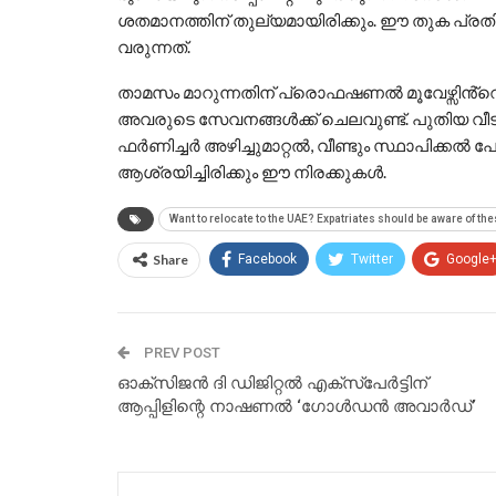
ശതമാനത്തിന് തുല്യമായിരിക്കും. ഈ തുക പ്രത
വരുന്നത്.
താമസം മാറുന്നതിന് പ്രൊഫഷണൽ മൂവേഴ്സിൻ്റെ (P
അവരുടെ സേവനങ്ങൾക്ക് ചെലവുണ്ട്. പുതിയ വീടിൻ
ഫർണിച്ചർ അഴിച്ചുമാറ്റൽ, വീണ്ടും സ്ഥാപിക്
ആശ്രയിച്ചിരിക്കും ഈ നിരക്കുകൾ.
Want to relocate to the UAE? Expatriates should be aware of th
Share
Facebook
Twitter
Google
PREV POST
ഓക്‌സിജന്‍ ദി ഡിജിറ്റല്‍ എക്‌സ്‌പേര്‍ട്ടിന്
ആപ്പിളിന്റെ നാഷണല്‍ ‘ഗോള്‍ഡന്‍ അവാര്‍ഡ്’