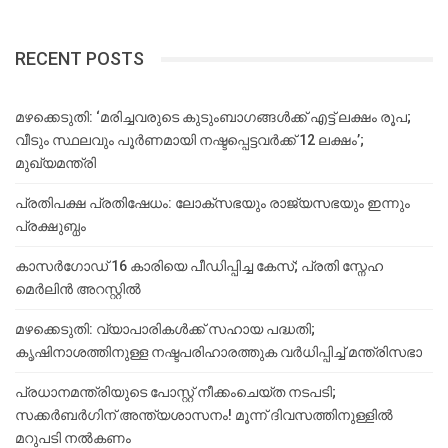
RECENT POSTS
മഴക്കെടുതി: ‘മരിച്ചവരുടെ കുടുംബാഗങ്ങൾക്ക് എട്ട് ലക്ഷം രൂപ;
വീടും സ്ഥലവും പൂർണമായി നഷ്ടപ്പെട്ടവർക്ക് 12 ലക്ഷം’;
മുഖ്യമന്ത്രി
പ്രതിപക്ഷ പ്രതിഷേധം: ലോക്സഭയും രാജ്യസഭയും ഇന്നും
പ്രക്ഷുബ്ധം
കാസർഗോഡ് 16 കാരിയെ പീഡിപ്പിച്ച കേസ്; പ്രതി സ്നേഹ
മെർലിൻ അറസ്റ്റിൽ
മഴക്കെടുതി: വ്യാപാരികൾക്ക് സഹായ പദ്ധതി;
കൃഷിനാശത്തിനുള്ള നഷ്ടപരിഹാരത്തുക വർ‌ധിപ്പിച്ച് മന്ത്രിസഭാ
പ്രധാനമന്ത്രിയുടെ പോസ്റ്റ് നീക്കംചെയ്ത നടപടി;
സക്കർബർഗിന് അന്ത്യശാസനം! മൂന്ന് ദിവസത്തിനുള്ളില്‍
മറുപടി നല്‍കണം