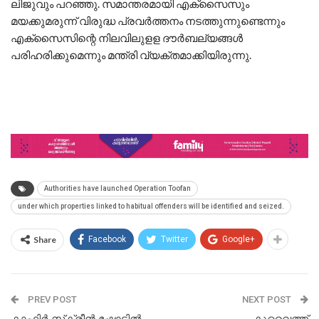
ലിജുവും പറഞ്ഞു. സമാന്തരമായി എക്സൈസും
മയക്കുമരുന്ന് വിരുദ്ധ പ്രവര്‍ത്തനം നടത്തുന്നുണ്ടെന്നും
എക്സൈസിന്റെ നിലവിലുളള ദൗര്‍ബല്യങ്ങള്‍
പരിഹരിക്കുമെന്നും മന്ത്രി വ്യക്തമാക്കിയിരുന്നു.
Authorities have launched Operation Toofan
under which properties linked to habitual offenders will be identified and seized.
Share
Facebook
Twitter
Google+
PREV POST
NEXT POST