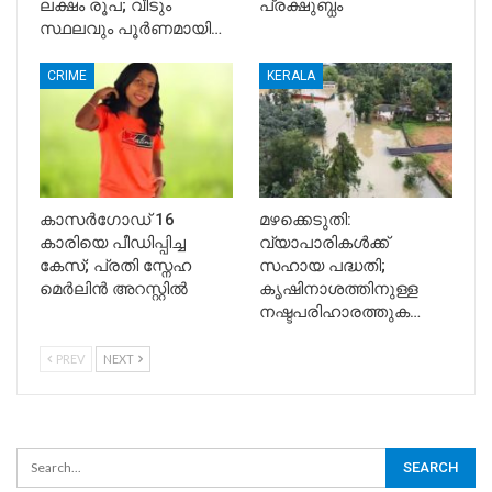
ലക്ഷം രൂപ; വീടും
പ്രക്ഷുബ്ധം
സ്ഥലവും പൂർണമായി…
CRIME
KERALA
കാസർഗോഡ് 16
മഴക്കെടുതി:
കാരിയെ പീഡിപ്പിച്ച
വ്യാപാരികൾക്ക്
കേസ്; പ്രതി സ്നേഹ
സഹായ പദ്ധതി;
മെർലിൻ അറസ്റ്റിൽ
കൃഷിനാശത്തിനുള്ള
നഷ്ടപരിഹാരത്തുക…
PREV
NEXT