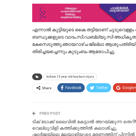
എന്നാല്‍ കുട്ടിയുടെ കൈ തട്ടിയാണ് ചൂടുവെള്ളം
ബന്ധുക്കളുടെ വാദം.സി.ഡബ്ല്യു.സി അധികൃതര
കേസെടുത്തു.ഞായറാഴ്ച ജില്ലാ ആശുപത്രിയിലെത
തിരിച്ചയച്ചെന്നും കുടുംബം ആരോപിച്ചു.
kollam 10 year old boy burn injury
Share
Facebook
Twitter
Google
PREV POST
ടിക് ടോക്ക് ലൈവില്‍ കേട്ടാല്‍ അറയ്ക്കുന്ന തെറി!
വെല്ലുവിളി കത്തിക്കുത്തില്‍ കലാശിച്ചു,
ഷാര്‍ജയിലെ മലയാളിയുടെ മരണത്തിന് പിന്നില്‍