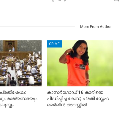
More From Author
CRIME
 പ്രതിഷേധം:
കാസർഗോഡ് 16 കാരിയെ
ും രാജ്യസഭയും
പീഡിപ്പിച്ച കേസ്; പ്രതി സ്നേഹ
്ഷുബ്ധം
മെർലിൻ അറസ്റ്റിൽ