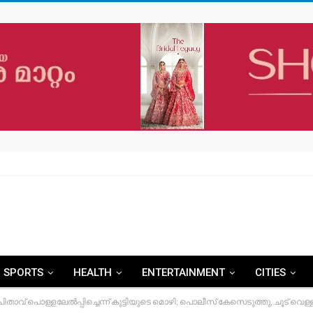
SPORTS
HEALTH
ENTERTAINMENT
CITIES
വ് പൊള്ളലേൽപ്പിച്ചെന്ന് കുട്ടിയുടെ മൊഴി; പൊലീസ് കേസെടുത്തു, ചൂട് വെള്