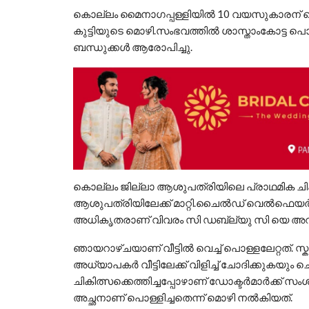
കൊല്ലം മൈനാഗപ്പള്ളിയിൽ 10 വയസുകാരന് പൊ
കുട്ടിയുടെ മൊഴി.സംഭവത്തിൽ ശാസ്താംകോട്ട പൊ
ബന്ധുക്കൾ ആരോപിച്ചു.
കൊല്ലം ജില്ലാ ആശുപത്രിയിലെ പ്രാഥമിക ചികി
ആശുപത്രിയിലേക്ക് മാറ്റി.ചൈൽഡ് വെൽഫെയർ ക
അധികൃതരാണ് വിവരം സി ഡബ്ല്യു സി യെ അറിയി
ഞായറാഴ്ചയാണ് വീട്ടില്‍ വെച്ച് പൊള്ളലേറ്റത്. സ്കൂള
അധ്യാപകര്‍ വീട്ടിലേക്ക് വിളിച്ച് ചോദിക്കുകയും 
ചികിത്സക്കെത്തിച്ചപ്പോഴാണ് ഡോക്ടര്‍മാര്‍ക്ക് സം
അച്ഛനാണ് പൊള്ളിച്ചതെന്ന് മൊഴി നല്‍കിയത്.