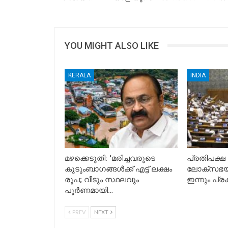
YOU MIGHT ALSO LIKE
KERALA
INDIA
മഴക്കെടുതി: ‘മരിച്ചവരുടെ
പ്രതിപക്ഷ
കുടുംബാഗങ്ങൾക്ക് എട്ട് ലക്ഷം
ലോക്സഭയ
രൂപ; വീടും സ്ഥലവും
ഇന്നും പ്രക
പൂർണമായി…
PREV
NEXT