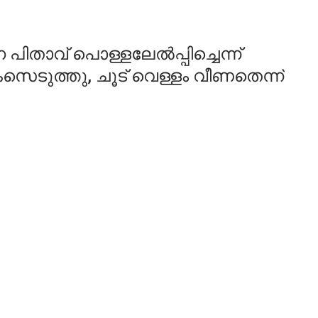
താവ് പൊള്ളലേൽപ്പിച്ചെന്ന്
സെടുത്തു, ചൂട് വെള്ളം വീണതെന്ന്