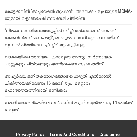
കോട്ടക്കലിൽ ‘ഓപ്പറേഷൻ തൂഫാൻ’: അരലക്ഷം രൂപയുടെ MDMA-
യുമായി വളാഞ്ചേരി സ്വദേശി പിടിയിൽ
‘നിയമസഭാ തിരഞ്ഞെടുപ്പിൽ സീറ്റ് നൽകാമെന്ന് പറഞ്ഞ്
കോൺഗ്രസ് പണം തട്ടി’; രാഹുൽ ഗാന്ധിയുടെ വസതിക്ക്
മുന്നിൽ പ്രതിഷേധിച്ച് സ്ത്രീയും കുട്ടികളും
വടകരയിലെ അധ്യാപികമാരുടെ അറസ്റ്റ്: നിർണായക
ചാറ്റുകളും ചിത്രങ്ങളും അന്വേഷണ സംഘത്തിന്
അപൂര്‍വ്വ ജനിതകരോഗത്തോട് പൊരുതി എല്‍റോയ്;
ചികിത്സയ്ക്ക് വേണം 16 കോടി രൂപ; മറ്റൊരു
മഹാദൗത്യത്തിനായി ഒന്നിക്കാം
സൗദി അറേബ്യയിലെ നജ്‌റാനില്‍ ഹൂതി ആക്രമണം; 11 പേര്‍ക്ക്
പരുക്ക്
Privacy Policy
Terms And Conditions
Disclaimer