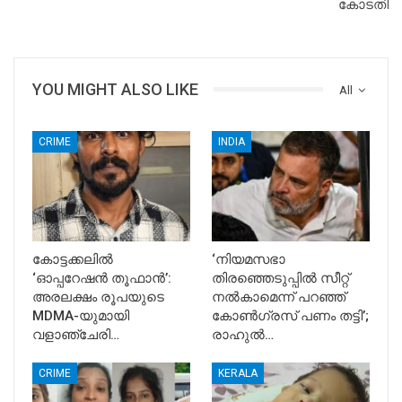
കോടതി
YOU MIGHT ALSO LIKE
All
CRIME
INDIA
കോട്ടക്കലിൽ
‘നിയമസഭാ
‘ഓപ്പറേഷൻ തൂഫാൻ’:
തിരഞ്ഞെടുപ്പിൽ സീറ്റ്
അരലക്ഷം രൂപയുടെ
നൽകാമെന്ന് പറഞ്ഞ്
MDMA-യുമായി
കോൺഗ്രസ് പണം തട്ടി’;
വളാഞ്ചേരി…
രാഹുൽ…
CRIME
KERALA