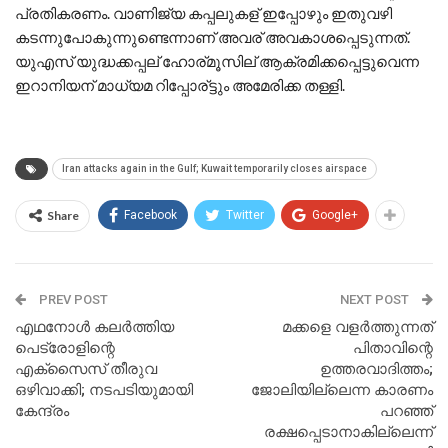
പ്രതികരണം. വാണിജ്യ കപ്പലുകള് ഇപ്പോഴും ഇതുവഴി
കടന്നുപോകുന്നുണ്ടെന്നാണ് അവര് അവകാശപ്പെടുന്നത്.
യുഎസ് യുദ്ധക്കപ്പല് ഹോര്മൂസില് ആക്രമിക്കപ്പെട്ടുവെന്ന
ഇറാനിയന് മാധ്യമ റിപ്പോര്ട്ടും അമേരിക്ക തള്ളി.
Iran attacks again in the Gulf; Kuwait temporarily closes airspace
Share
Facebook
Twitter
Google+
PREV POST
NEXT POST
എഥനോള്‍ കലര്‍ത്തിയ
മക്കളെ വളര്‍ത്തുന്നത്
പെട്രോളിന്റെ
പിതാവിന്റെ
എക്‌സൈസ് തീരുവ
ഉത്തരവാദിത്തം;
ഒഴിവാക്കി; നടപടിയുമായി
ജോലിയില്ലെന്ന കാരണം
കേന്ദ്രം
പറഞ്ഞ്
രക്ഷപ്പെടാനാകില്ലെന്ന്