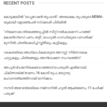
RECENT POSTS
കോട്ടക്കലിൽ ‘ഓപ്പറേഷൻ തൂഫാൻ’: അരലക്ഷം രൂപയുടെ MDMA-
യുമായി വളാഞ്ചേരി സ്വദേശി പിടിയിൽ
‘നിയമസഭാ തിരഞ്ഞെടുപ്പിൽ സീറ്റ് നൽകാമെന്ന് പറഞ്ഞ്
കോൺഗ്രസ് പണം തട്ടി’; രാഹുൽ ഗാന്ധിയുടെ വസതിക്ക്
മുന്നിൽ പ്രതിഷേധിച്ച് സ്ത്രീയും കുട്ടികളും
വടകരയിലെ അധ്യാപികമാരുടെ അറസ്റ്റ്: നിർണായക
ചാറ്റുകളും ചിത്രങ്ങളും അന്വേഷണ സംഘത്തിന്
അപൂര്‍വ്വ ജനിതകരോഗത്തോട് പൊരുതി എല്‍റോയ്;
ചികിത്സയ്ക്ക് വേണം 16 കോടി രൂപ; മറ്റൊരു
മഹാദൗത്യത്തിനായി ഒന്നിക്കാം
സൗദി അറേബ്യയിലെ നജ്‌റാനില്‍ ഹൂതി ആക്രമണം; 11 പേര്‍ക്ക്
പരുക്ക്