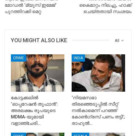
മോഡൽ ‘മ്യൂസ് ഇമേജ്’
കൈമാറ്റം നിലച്ചു, ഹാക്ക്
പുറത്തിറക്കി മെറ്റ
ചെയ്തതായി സംശയം
YOU MIGHT ALSO LIKE
All
CRIME
INDIA
കോട്ടക്കലിൽ
‘നിയമസഭാ
‘ഓപ്പറേഷൻ തൂഫാൻ’:
തിരഞ്ഞെടുപ്പിൽ സീറ്റ്
അരലക്ഷം രൂപയുടെ
നൽകാമെന്ന് പറഞ്ഞ്
MDMA-യുമായി
കോൺഗ്രസ് പണം തട്ടി’;
വളാഞ്ചേരി…
രാഹുൽ…