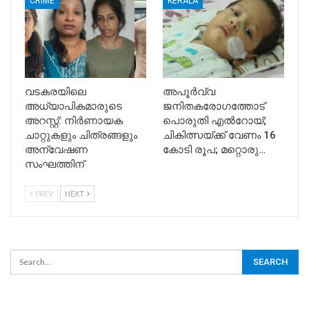
CRIME
KERALA
വടകരയിലെ
അപൂര്‍വ്വ
അധ്യാപികമാരുടെ
ജനിതകരോഗത്തോട്
അറസ്റ്റ്: നിർണായക
പൊരുതി എല്‍റോയ്;
ചാറ്റുകളും ചിത്രങ്ങളും
ചികിത്സയ്ക്ക് വേണം 16
അന്വേഷണ
കോടി രൂപ; മറ്റൊരു…
സംഘത്തിന്
PREV
NEXT