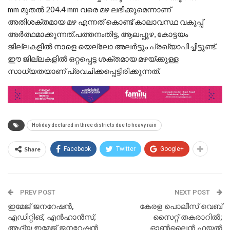
mm മുതൽ 204.4 mm വരെ മഴ ലഭിക്കുമെന്നാണ്
അതിശക്തമായ മഴ എന്നത് കൊണ്ട് കാലാവസ്ഥ വകുപ്പ്
അർത്ഥമാക്കുന്നത്.പത്തനംതിട്ട, ആലപ്പുഴ, കോട്ടയം
ജില്ലകളിൽ നാളെ യെല്ലോ അലർട്ടും പ്രഖ്യാപിച്ചിട്ടുണ്ട്.
ഈ ജില്ലകളിൽ ഒറ്റപ്പെട്ട ശക്തമായ മഴയ്ക്കുള്ള
സാധ്യതയാണ് പ്രവചിക്കപ്പെട്ടിരിക്കുന്നത്.
Holiday declared in three districts due to heavy rain
Share
Facebook
Twitter
Google+
PREV POST
NEXT POST
ഇമേജ് ജനറേഷൻ,
കേരള പൊലീസ് വെബ്
എഡിറ്റിങ്, എൻഹാൻസ്;
സൈറ്റ് തകരാറിൽ;
ആദ്യ ഇമേജ് ജനറേഷൻ
ഓൺലൈൻ ഫയൽ