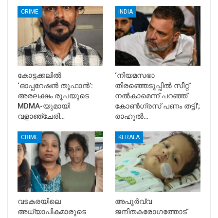
CRIME
INDIA
കോട്ടക്കലിൽ
‘നിയമസഭാ
‘ഓപ്പറേഷൻ തൂഫാൻ’:
തിരഞ്ഞെടുപ്പിൽ സീറ്റ്
അരലക്ഷം രൂപയുടെ
നൽകാമെന്ന് പറഞ്ഞ്
MDMA-യുമായി
കോൺഗ്രസ് പണം തട്ടി’;
വളാഞ്ചേരി…
രാഹുൽ…
CRIME
KERALA
വടകരയിലെ
അപൂര്‍വ്വ
അധ്യാപികമാരുടെ
ജനിതകരോഗത്തോട്