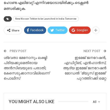
ഹോണ്ട എലിവേറ്റ് എന്നിവയോടായിരിക്കും ടെക്റ്റൺ
മത്സരിക്കുക.
New Nissan Tekton to be Launched in India Tomorrow
Share
Facebook
Twitter
Google+
PREV POST
NEXT POST
ശ്വേതാ മേനോനും ലക്ഷ്മി
ഇമേജ് ജനറേഷൻ,
പ്രിയക്കുമെതിരായ
എഡിറ്റിങ്, എൻഹാൻസ്;
അൻസിബയുടെ പരാതി;
ആദ്യ ഇമേജ് ജനറേഷൻ
കേസെടുക്കാനാവില്ലെന്ന്
മോഡൽ ‘മ്യൂസ് ഇമേജ്’
പൊലീസ്
പുറത്തിറക്കി മെറ്റ
YOU MIGHT ALSO LIKE
All