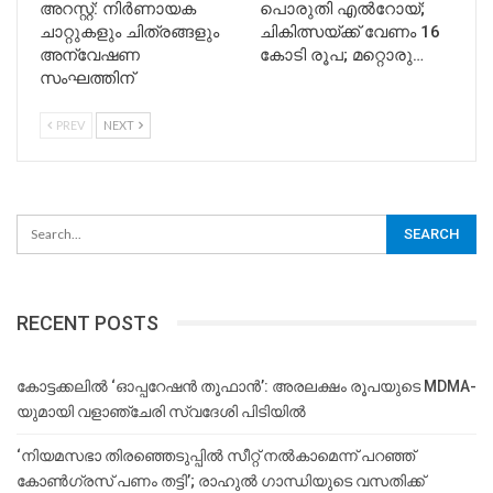
അറസ്റ്റ്: നിർണായക
പൊരുതി എല്‍റോയ്;
ചാറ്റുകളും ചിത്രങ്ങളും
ചികിത്സയ്ക്ക് വേണം 16
അന്വേഷണ
കോടി രൂപ; മറ്റൊരു…
സംഘത്തിന്
PREV
NEXT
RECENT POSTS
കോട്ടക്കലിൽ ‘ഓപ്പറേഷൻ തൂഫാൻ’: അരലക്ഷം രൂപയുടെ MDMA-
യുമായി വളാഞ്ചേരി സ്വദേശി പിടിയിൽ
‘നിയമസഭാ തിരഞ്ഞെടുപ്പിൽ സീറ്റ് നൽകാമെന്ന് പറഞ്ഞ്
കോൺഗ്രസ് പണം തട്ടി’; രാഹുൽ ഗാന്ധിയുടെ വസതിക്ക്