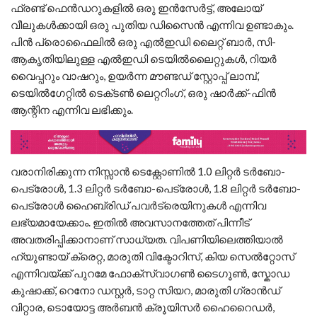
ഫ്രണ്ട് ഫെൻഡറുകളിൽ ഒരു ഇൻസേർട്ട്, അലോയ്
വീലുകൾക്കായി ഒരു പുതിയ ഡിസൈൻ എന്നിവ ഉണ്ടാകും.
പിൻ പ്രൊഫൈലിൽ ഒരു എൽഇഡി ലൈറ്റ് ബാർ, സി-
ആകൃതിയിലുള്ള എൽഇഡി ടെയിൽലൈറ്റുകൾ, റിയർ
വൈപ്പറും വാഷറും, ഉയർന്ന മൗണ്ടഡ് സ്റ്റോപ്പ് ലാമ്പ്,
ടെയിൽഗേറ്റിൽ ടെക്‌ടൺ ലെറ്ററിംഗ്, ഒരു ഷാർക്ക്-ഫിൻ
ആന്റിന എന്നിവ ലഭിക്കും.
വരാനിരിക്കുന്ന നിസ്സാൻ ടെക്റ്റോണിൽ 1.0 ലിറ്റർ ടർബോ-
പെട്രോൾ, 1.3 ലിറ്റർ ടർബോ-പെട്രോൾ, 1.8 ലിറ്റർ ടർബോ-
പെട്രോൾ ഹൈബ്രിഡ് പവർട്രെയിനുകൾ എന്നിവ
ലഭ്യമായേക്കാം. ഇതിൽ അവസാനത്തേത് പിന്നീട്
അവതരിപ്പിക്കാനാണ് സാധ്യത. വിപണിയിലെത്തിയാൽ
ഹ്യുണ്ടായ് ക്രെറ്റ, മാരുതി വിക്ടോറിസ്, കിയ സെൽറ്റോസ്
എന്നിവയ്ക്ക് പുറമേ ഫോക്‌സ്‌വാഗൺ ടൈഗൂൺ, സ്കോഡ
കുഷാക്ക്, റെനോ ഡസ്റ്റർ, ടാറ്റ സിയറ, മാരുതി ഗ്രാൻഡ്
വിറ്റാര, ടൊയോട്ട അർബൻ ക്രൂയിസർ ഹൈറൈഡർ,