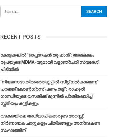
RECENT POSTS
കോട്ടക്കലിൽ ‘ഓപ്പറേഷൻ തൂഫാൻ’: അരലക്ഷം
രൂപയുടെ MDMA-യുമായി വളാഞ്ചേരി സ്വദേശി
പിടിയിൽ
‘നിയമസഭാ തിരഞ്ഞെടുപ്പിൽ സീറ്റ് നൽകാമെന്ന്
പറഞ്ഞ് കോൺഗ്രസ് പണം തട്ടി’; രാഹുൽ
ഗാന്ധിയുടെ വസതിക്ക് മുന്നിൽ പ്രതിഷേധിച്ച്
സ്ത്രീയും കുട്ടികളും
വടകരയിലെ അധ്യാപികമാരുടെ അറസ്റ്റ്:
നിർണായക ചാറ്റുകളും ചിത്രങ്ങളും അന്വേഷണ
സംഘത്തിന്