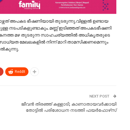
ഴ്ന്നത് അപകട ഭീഷണിയായി തുടരുന്നു.വിള്ളൽ ഉണ്ടായ
നുള്ള നടപടികളുണ്ടാകും. മണ്ണ് ഇടിഞ്ഞത് അപകടഭീഷണി
.കനത്ത മഴ തുടരുന്ന സാഹചര്യത്തിൽ അധികൃതരുടെ
യത മേഖലകളിൽ നിന്ന് മാറി താമസിക്കണമെന്നും
നൽകുന്നു.
+
ReddIt
NEXT POST
ജീവൻ തിരഞ്ഞ് കള്ളാടി; കാണാതായവർക്കായി
തോട്ടിൽ പരിശോധന നടത്തി ഫയർഫോഴ്‌സ്