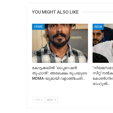
YOU MIGHT ALSO LIKE
CRIME
INDIA
കോട്ടക്കലിൽ ‘ഓപ്പറേഷൻ
‘നിയമസഭാ 
തൂഫാൻ’: അരലക്ഷം രൂപയുടെ
സീറ്റ് നൽക
MDMA-യുമായി വളാഞ്ചേരി…
കോൺഗ്രസ് 
രാഹുൽ…
PREV
NEXT