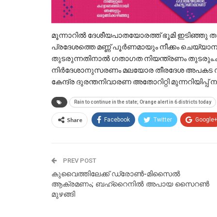
മൂന്നാറിൽ ദേശീയപാതയോരത്ത് ഭൂമി ഇടിഞ്ഞു താ
പ്രദേശത്തെ മണ്ണ് പൂർണമായും നീക്കം ചെയ്യാ
തുടരുന്നതിനാൽ ഗതാഗത നിയന്ത്രണം തുടരും
നിർദേശാനുസരണം മലയോര തീരദേശ അപകട സാധ്
കേന്ദ്ര ദുരന്തനിവാരണ അതോറിറ്റി മുന്നറിയിപ്പ് 
Rain to continue in the state; Orange alert in 6 districts today
Share
Facebook
Twitter
Google
PREV POST
കുവൈത്തിലേക്ക് ഡ്രോണ്‍-മിസൈല്‍
ആക്രമണം; ബഹ്‌റൈനില്‍ അപായ സൈറണ്‍
മുഴങ്ങി