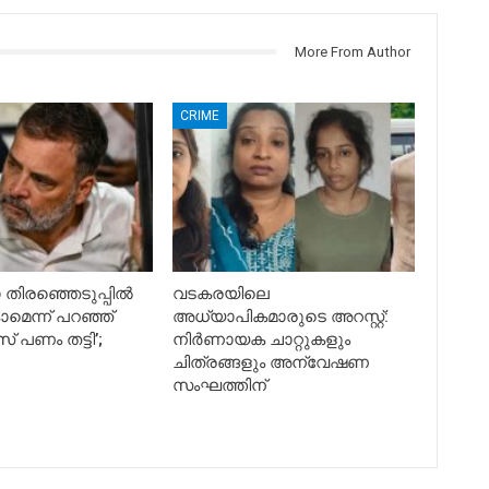
More From Author
CRIME
തിരഞ്ഞെടുപ്പിൽ
വടകരയിലെ
ാമെന്ന് പറഞ്ഞ്
അധ്യാപികമാരുടെ അറസ്റ്റ്:
പണം തട്ടി’;
നിർണായക ചാറ്റുകളും
ചിത്രങ്ങളും അന്വേഷണ
സംഘത്തിന്