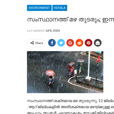
ENVIRONMENT
KERALA
സംസ്ഥാനത്ത് മഴ തുടരും; ഇന്
Last updated
Jul 8, 2026
Share
സംസ്ഥാനത്ത് ശക്തമായ മഴ തുടരുന്നു. 12 ജില്ലകള
. ആറ് ജില്ലകളിൽ അതിശക്തമായ മഴയ്ക്കുള്ള ഓറഞ
മലപ്പുറം, തൃശ്ശൂർ, എറണാകുളം, ഇടുക്കി ജില്ലക