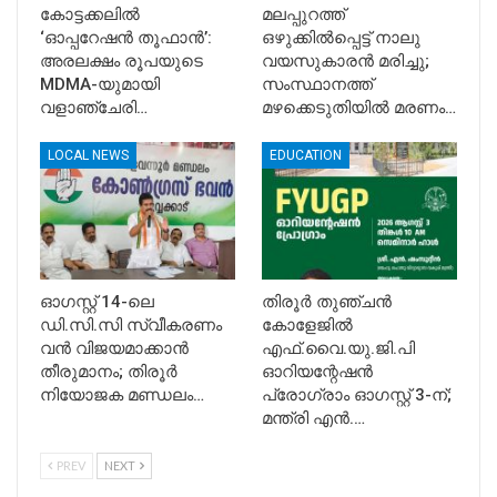
കോട്ടക്കലിൽ
മലപ്പുറത്ത്
‘ഓപ്പറേഷൻ തൂഫാൻ’:
ഒഴുക്കിൽപ്പെട്ട് നാലു
അരലക്ഷം രൂപയുടെ
വയസുകാരൻ മരിച്ചു;
MDMA-യുമായി
സംസ്ഥാനത്ത്
വളാഞ്ചേരി…
മഴക്കെടുതിയിൽ മരണം…
LOCAL NEWS
EDUCATION
ഓഗസ്റ്റ് 14-ലെ
​തിരൂർ തുഞ്ചൻ
ഡി.സി.സി സ്വീകരണം
കോളേജിൽ
വൻ വിജയമാക്കാൻ
എഫ്.വൈ.യു.ജി.പി
തീരുമാനം; തിരൂർ
ഓറിയന്റേഷൻ
നിയോജക മണ്ഡലം…
പ്രോഗ്രാം ഓഗസ്റ്റ് 3-ന്;
മന്ത്രി എൻ.…
PREV
NEXT