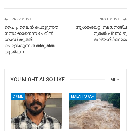
PREV POST
NEXT POST
പൈപ്പ് ലൈൻ പാെട്ടുന്നത്
ആശങ്കയേറ്റി ബുധനാഴ്ച
നന്നാക്കാനെന്ന പേരിൽ
മുതൽ പ്ലസ് ടു
റോഡ് കുത്തി
മൂല്യനിർണയം
പൊളിക്കുന്നത് തിരൂരിൽ
തുടർകഥ
YOU MIGHT ALSO LIKE
All
CRIME
MALAPPURAM