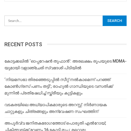
RECENT POSTS
കോട്ടക്കലിൽ ‘ഓപ്പറേഷൻ തൂഫാൻ’: അരലക്ഷം രൂപയുടെ MDMA-
യുമായി വളാഞ്ചേരി സ്വദേശി പിടിയിൽ
‘നിയമസഭാ തിരഞ്ഞെടുപ്പിൽ സീറ്റ് നൽകാമെന്ന് പറഞ്ഞ്
കോൺഗ്രസ് പണം തട്ടി’; രാഹുൽ ഗാന്ധിയുടെ വസതിക്ക്
മുന്നിൽ പ്രതിഷേധിച്ച് സ്ത്രീയും കുട്ടികളും
വടകരയിലെ അധ്യാപികമാരുടെ അറസ്റ്റ്: നിർണായക
ചാറ്റുകളും ചിത്രങ്ങളും അന്വേഷണ സംഘത്തിന്
അപൂര്‍വ്വ ജനിതകരോഗത്തോട് പൊരുതി എല്‍റോയ്;
ചികിത്സയ്ക്ക് വേണം 16 കോടി രൂപ; മറ്റൊരു