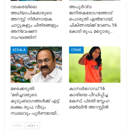
വടകരയിലെ
അപൂര്‍വ്വ
അധ്യാപികമാരുടെ
ജനിതകരോഗത്തോട്
അറസ്റ്റ്: നിർണായക
പൊരുതി എല്‍റോയ്;
ചാറ്റുകളും ചിത്രങ്ങളും
ചികിത്സയ്ക്ക് വേണം 16
അന്വേഷണ
കോടി രൂപ; മറ്റൊരു…
സംഘത്തിന്
KERALA
CRIME
മഴക്കെടുതി:
കാസർഗോഡ് 16
‘മരിച്ചവരുടെ
കാരിയെ പീഡിപ്പിച്ച
കുടുംബാഗങ്ങൾക്ക് എട്ട്
കേസ്; പ്രതി സ്നേഹ
ലക്ഷം രൂപ; വീടും
മെർലിൻ അറസ്റ്റിൽ
സ്ഥലവും പൂർണമായി…
PREV
NEXT