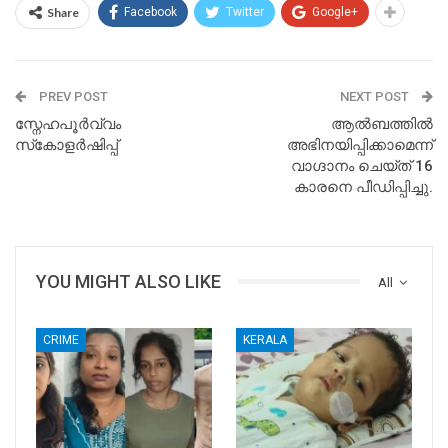
Share
Facebook
Twitter
Google+
PREV POST
NEXT POST
സ്നേഹപൂർവ്വം
ആൽബത്തിൽ
സ്‌കോളർഷിപ്പ്
അഭിനയിപ്പിക്കാമെന്ന്
വാഗ്ദാനം ചെയ്ത് 16
കാരനെ പീഡിപ്പിച്ചു.
YOU MIGHT ALSO LIKE
All
CRIME
KERALA