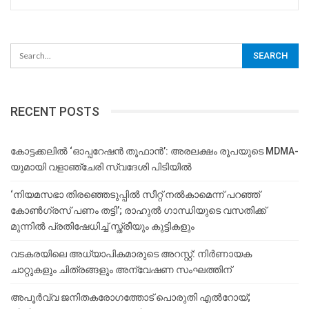
RECENT POSTS
കോട്ടക്കലിൽ ‘ഓപ്പറേഷൻ തൂഫാൻ’: അരലക്ഷം രൂപയുടെ MDMA-
യുമായി വളാഞ്ചേരി സ്വദേശി പിടിയിൽ
‘നിയമസഭാ തിരഞ്ഞെടുപ്പിൽ സീറ്റ് നൽകാമെന്ന് പറഞ്ഞ്
കോൺഗ്രസ് പണം തട്ടി’; രാഹുൽ ഗാന്ധിയുടെ വസതിക്ക്
മുന്നിൽ പ്രതിഷേധിച്ച് സ്ത്രീയും കുട്ടികളും
വടകരയിലെ അധ്യാപികമാരുടെ അറസ്റ്റ്: നിർണായക
ചാറ്റുകളും ചിത്രങ്ങളും അന്വേഷണ സംഘത്തിന്
അപൂര്‍വ്വ ജനിതകരോഗത്തോട് പൊരുതി എല്‍റോയ്;