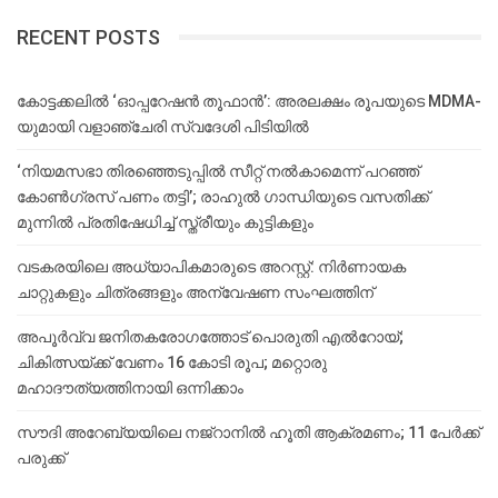
RECENT POSTS
കോട്ടക്കലിൽ ‘ഓപ്പറേഷൻ തൂഫാൻ’: അരലക്ഷം രൂപയുടെ MDMA-
യുമായി വളാഞ്ചേരി സ്വദേശി പിടിയിൽ
‘നിയമസഭാ തിരഞ്ഞെടുപ്പിൽ സീറ്റ് നൽകാമെന്ന് പറഞ്ഞ്
കോൺഗ്രസ് പണം തട്ടി’; രാഹുൽ ഗാന്ധിയുടെ വസതിക്ക്
മുന്നിൽ പ്രതിഷേധിച്ച് സ്ത്രീയും കുട്ടികളും
വടകരയിലെ അധ്യാപികമാരുടെ അറസ്റ്റ്: നിർണായക
ചാറ്റുകളും ചിത്രങ്ങളും അന്വേഷണ സംഘത്തിന്
അപൂര്‍വ്വ ജനിതകരോഗത്തോട് പൊരുതി എല്‍റോയ്;
ചികിത്സയ്ക്ക് വേണം 16 കോടി രൂപ; മറ്റൊരു
മഹാദൗത്യത്തിനായി ഒന്നിക്കാം
സൗദി അറേബ്യയിലെ നജ്‌റാനില്‍ ഹൂതി ആക്രമണം; 11 പേര്‍ക്ക്
പരുക്ക്