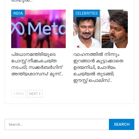
രാഹുൽ…
INDIA
CELEBRITIES
പ്രധാനമന്ത്രിയുടെ
വാഹനത്തിൽ നിന്നും
പോസ്റ്റ് നീക്കംചെയ്ത
ഇറങ്ങാൻ കൂട്ടാക്കാതെ
നടപടി; സക്കർബർഗിന്
ഉദയനിധി, ചോദ്യം
അന്ത്യശാസനം! മൂന്ന്…
ചെയ്യൽ തുടങ്ങി;
ഈസ്റ്റ് പൊലിസ്…
PREV
NEXT