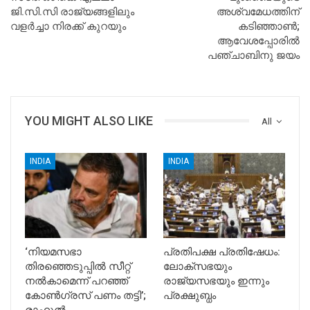
ജി.സി.സി രാജ്യങ്ങളിലും
അശ്വമേധത്തിന്
വളര്‍ച്ചാ നിരക്ക് കുറയും
കടിഞ്ഞാൺ;
ആവേശപ്പോരിൽ
പഞ്ചാബിനു ജയം
YOU MIGHT ALSO LIKE
All
INDIA
INDIA
‘നിയമസഭാ
പ്രതിപക്ഷ പ്രതിഷേധം:
തിരഞ്ഞെടുപ്പിൽ സീറ്റ്
ലോക്സഭയും
നൽകാമെന്ന് പറഞ്ഞ്
രാജ്യസഭയും ഇന്നും
കോൺഗ്രസ് പണം തട്ടി’;
പ്രക്ഷുബ്ധം