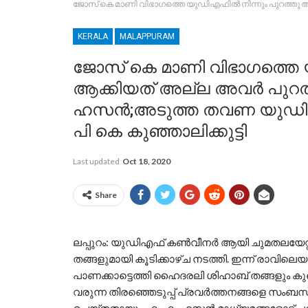
ജോസ് കെ മാണി വിഭാഗത്തെ യുഡിഎഫിൽ നിന്നും പുറത്തു ആ
KERALA
MALAPPURAM
ജോസ് കെ മാണി വിഭാഗത്തെ 
ആക്കിയത് അല്ല അവർ പുറത
ഹസൻ;അടുത്ത തവണ യുഡിഎഫ്
പി കെ കുഞ്ഞാലിക്കുട്ടി
Last updated
Oct 18, 2020
Share
ലപ്പുറം: യുഡിഎഫ് കൺവീനർ ആയി ചുമതലയേറ്
തങ്ങളുമായി കൂടിക്കാഴ്ച നടത്തി. ഇന്ന് രാവി
പാണക്കാട്ടെത്തി ഹൈദരലി ശിഹാബ് തങ്ങളും കുഞ്ഞ
വരുന്ന തിരഞ്ഞെടുപ്പ് പ്രവർത്തനങ്ങളെ സംബന്ധി