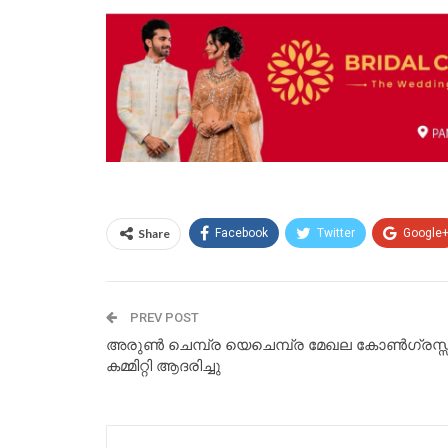
Share
Facebook
Twitter
Google
PREV POST
അരുൺ ചെമ്പ്ര യെചെമ്പ്ര മേഖല കോൺഗ്രസ്സ
കമ്മിറ്റി ആദരിച്ചു