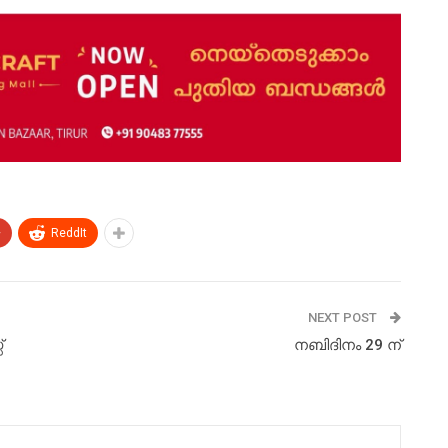
+
ReddIt
NEXT POST
്
നബിദിനം 29 ന്