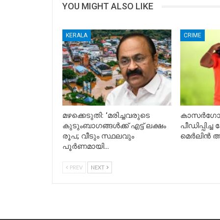
YOU MIGHT ALSO LIKE
KERALA
CRIME
മഴക്കെടുതി: ‘മരിച്ചവരുടെ
കാസർഗോഡ
കുടുംബാഗങ്ങൾക്ക് എട്ട് ലക്ഷം
പീഡിപ്പിച്ച
രൂപ; വീടും സ്ഥലവും
മെർലിൻ അറ
പൂർണമായി…
PREV
NEXT