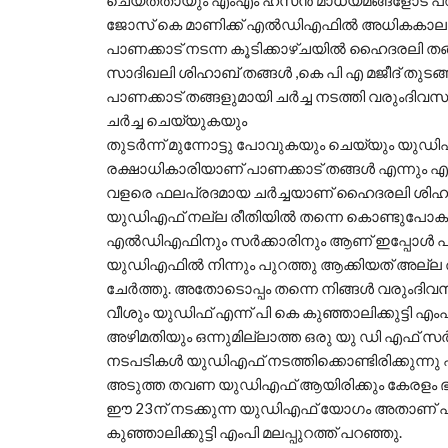
ചെയ്തതായും എംഎം ഹസൻ മാധ്യമങ്ങളോട് പറ
ജോസ് കെ മാണിക്ക് എൽഡിഎഫിൽ അധികകാലം തുട
പാണക്കാട് നടന്ന കൂടിക്കാഴ്ചയിൽ ഹൈദരലി തങ്ങൾ
സാദിഖലി ശിഹാബ് തങ്ങൾ ,കെ പി എ മജീദ് തുടങ്ങ
പാണക്കാട് തങ്ങളുമായി ചർച്ച നടത്തി വരുംദി
ചർച്ച ചെയ്യുകയും
തുടർന്ന് മുന്നോട്ടു പോവുകയും ചെയ്യും യു
രക്ഷാധികാരിയാണ് പാണക്കാട് തങ്ങൾ എന്നും
വളരെ ഫലപ്രദമായ ചർച്ചയാണ് ഹൈദരലി ശിഹാബ
യുഡിഎഫ് നല്ല രീതിയിൽ തന്നെ കൊണ്ടുപോകു
എൽഡിഎഫിനും സർക്കാരിനും ആണ് ഇപ്പോൾ പ്ര
യുഡിഎഫിൽ നിന്നും പുറത്തു ആക്കിയത് അല്ല
ചേർത്തു. അതോടൊപ്പം തന്നെ നിങ്ങൾ വരുംദിവസ
വീശും യുഡിഫ് എന്ന് പി കെ കുഞ്ഞാലിക്കുട്ടി എംപ
അഴിമതിയും ഒന്നുമില്ലാത്ത ഒരു യു ഡി എഫ് 
നടപടികൾ യുഡിഎഫ് നടത്തിക്കൊണ്ടിരിക്കുന്നു എന്നു
അടുത്ത തവണ യുഡിഎഫ് ആയിരിക്കും കേരളം ഭര
ഈ 23ന് നടക്കുന്ന യുഡിഎഫ് യോഗം അതാണ് പ്
കുഞ്ഞാലിക്കുട്ടി എംപി മലപ്പുറത്ത് പറഞ്ഞു.