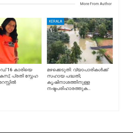
More From Author
KERALA
് 16 കാരിയെ
മഴക്കെടുതി: വ്യാപാരികൾക്ക്
 കേസ്; പ്രതി സ്നേഹ
സഹായ പദ്ധതി;
സ്റ്റിൽ
കൃഷിനാശത്തിനുള്ള
നഷ്ടപരിഹാരത്തുക…