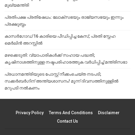
മുഖ്യമന്ത്രി
പ്രതിപക്ഷ പ്രതിഷേധം: ലോക്സഭയും രാജ്യസഭയും ഇന്നും
പ്രക്ഷുബ്ധം
കാസർഗോഡ് 16 കാരിയെ പീഡിപ്പിച്ച കേസ്; പ്രതി സ്നേഹ
മെർലിൻ അറസ്റ്റിൽ
മഴക്കെടുതി: വ്യാപാരികൾക്ക് സഹായ പദ്ധതി;
കൃഷിനാശത്തിനുള്ള നഷ്ടപരിഹാരത്തുക വർ‌ധിപ്പിച്ച് മന്ത്രിസഭാ
പ്രധാനമന്ത്രിയുടെ പോസ്റ്റ് നീക്കംചെയ്ത നടപടി;
സക്കർബർഗിന് അന്ത്യശാസനം! മൂന്ന് ദിവസത്തിനുള്ളില്‍
മറുപടി നല്‍കണം
Privacy Policy
Terms And Conditions
Disclaimer
Contact Us