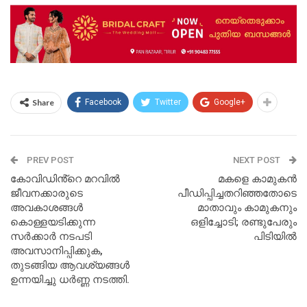
Share
Facebook
Twitter
Google+
PREV POST
NEXT POST
കോവിഡിൻ്റെ മറവിൽ
മകളെ കാമുകൻ
ജീവനക്കാരുടെ
പീഡിപ്പിച്ചതറിഞ്ഞതോടെ
അവകാശങ്ങൾ
മാതാവും കാമുകനും
കൊള്ളയടിക്കുന്ന
ഒളിച്ചോടി; രണ്ടുപേരും
സർക്കാർ നടപടി
പിടിയില്‍
അവസാനിപ്പിക്കുക,
തുടങ്ങിയ ആവശ്യങ്ങൾ
ഉന്നയിച്ചു ധർണ്ണ നടത്തി.