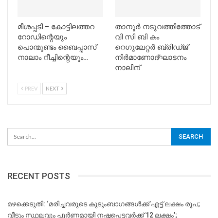
മീശപ്പടി – കോട്ടിലത്തറ
താനൂര്‍ നടുവത്തിത്തോട്
റോഡിന്റെയും
വി സി ബി കം
പൊന്മുണ്ടം ബൈപ്പാസ്
റെഗുലേറ്റര്‍ ബ്രിഡ്ജ്
നാലാം റീച്ചിന്റെയും…
നിര്‍മാണോദ്ഘാടനം
നാലിന്
PREV
NEXT
RECENT POSTS
മഴക്കെടുതി: ‘മരിച്ചവരുടെ കുടുംബാഗങ്ങൾക്ക് എട്ട് ലക്ഷം രൂപ;
വീടും സ്ഥലവും പൂർണമായി നഷ്ടപ്പെട്ടവർക്ക് 12 ലക്ഷം’;