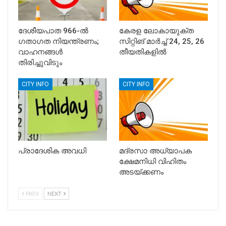
ദേശീയപാത 966-ൽ
കേരള ലോകായുക്ത
ഗതാഗത നിയന്ത്രണം;
സിറ്റിങ് മാര്‍ച്ച് 24, 25, 26
വാഹനങ്ങൾ
തീയതികളില്‍
തിരിച്ചുവിടും
CITY INFO
CITY INFO
പ്രാദേശിക അവധി
മദ്രസാ അധ്യാപക
ക്ഷേമനിധി വിഹിതം
അടയ്ക്കണം
PREV
NEXT