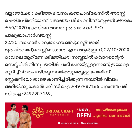
വളാഞ്ചേരി : കഴിഞ്ഞ ദിവസം കഞ്ചാവ് കേസിൽ അറസ്റ്റ്
ചെയ്ത പ്രതിയാണ്‌, വളാഞ്ചേരി പോലീസ് സ്റ്റേഷൻ ക്രൈം
:560/2020 കേസിലെ അനാറുൽ ബാഹാർ , S/O
പാലുബാഹാർ,വയസ്സ്
23/20,ബാഹാർപാറ,മോഹങ്കഞ്ച്,കാറ്റ്ലമാരി
മൂർഷിദബാദ്,വെസ്റ്റ് ബംഗാൾ എന്ന ആൾ ഇന്ന്( 27/10/2020 )
രാവിലെ ആറ് മണിക്ക് മഞ്ചേരി സബ്ജയിൽ ക്വാറന്റൈൻ
സെന്ററിൽ നിന്നും ജയിൽ ചാടി പോയിട്ടുള്ളതാണ്, ഇയാളെ
കുറിച്ച് വിവരം ലഭിക്കുന്നവർഅടുത്തുള്ള പോലീസ്
സ്റ്റേഷനിലോ താഴെ കാണിച്ചിരിക്കുന്ന നമ്പറിൽ വിവരം
അറിയിക്കുക.മഞ്ചേരി സി ഐ :9497987165 വളാഞ്ചേരി
സി ഐ :9497987169,