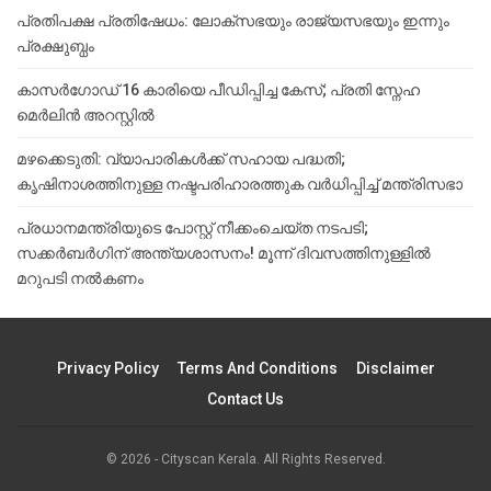
പ്രതിപക്ഷ പ്രതിഷേധം: ലോക്സഭയും രാജ്യസഭയും ഇന്നും
പ്രക്ഷുബ്ധം
കാസർഗോഡ് 16 കാരിയെ പീഡിപ്പിച്ച കേസ്; പ്രതി സ്നേഹ
മെർലിൻ അറസ്റ്റിൽ
മഴക്കെടുതി: വ്യാപാരികൾക്ക് സഹായ പദ്ധതി;
കൃഷിനാശത്തിനുള്ള നഷ്ടപരിഹാരത്തുക വർ‌ധിപ്പിച്ച് മന്ത്രിസഭാ
പ്രധാനമന്ത്രിയുടെ പോസ്റ്റ് നീക്കംചെയ്ത നടപടി;
സക്കർബർഗിന് അന്ത്യശാസനം! മൂന്ന് ദിവസത്തിനുള്ളില്‍
മറുപടി നല്‍കണം
Privacy Policy
Terms And Conditions
Disclaimer
Contact Us
© 2026 - Cityscan Kerala. All Rights Reserved.