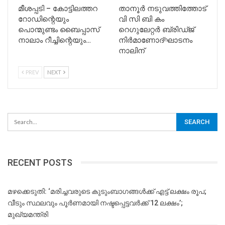
മീശപ്പടി – കോട്ടിലത്തറ
താനൂര്‍ നടുവത്തിത്തോട്
റോഡിന്റെയും
വി സി ബി കം
പൊന്മുണ്ടം ബൈപ്പാസ്
റെഗുലേറ്റര്‍ ബ്രിഡ്ജ്
നാലാം റീച്ചിന്റെയും…
നിര്‍മാണോദ്ഘാടനം
നാലിന്
PREV
NEXT
RECENT POSTS
മഴക്കെടുതി: ‘മരിച്ചവരുടെ കുടുംബാഗങ്ങൾക്ക് എട്ട് ലക്ഷം രൂപ;
വീടും സ്ഥലവും പൂർണമായി നഷ്ടപ്പെട്ടവർക്ക് 12 ലക്ഷം’;
മുഖ്യമന്ത്രി