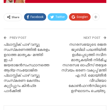
Share
Facebook
Twitter
Google+
PREV POST
NEXT POST
പ്ലാസ്റ്റിക് പാഴ് വസ്തു
നഗരസഭയുടെ രജത
സംസ്‌കരണത്തില്‍ കേരളം
ജൂബിലി പദ്ധതിയില്‍
ഉദാത്ത മാതൃക- മന്ത്രി
ഉള്‍പ്പെടുത്തി നവീന
ഇ.പി
മാതൃകയില്‍ നിര്‍മിച്ച
ജയരാജൻസംസ്ഥാനത്തെ
നഗരസഭ ഓഫീസ് തദ്ദേശ
ആദ്യ സംയോജിത
സ്വയം ഭരണ വകുപ്പ് മന്തി
പ്ലാസ്റ്റിക് പാഴ് വസ്തു
എ.സി. മൊയ്തീന്‍
സംസ്‌കരണ കേന്ദ്രം
വീഡിയോ
കുറ്റിപ്പുറം കിന്‍ഫ്ര
കോണ്‍ഫറന്‍സിലൂടെ
പാര്‍ക്കില്‍
ഉദ്ഘാടനം ചെയ്തു.