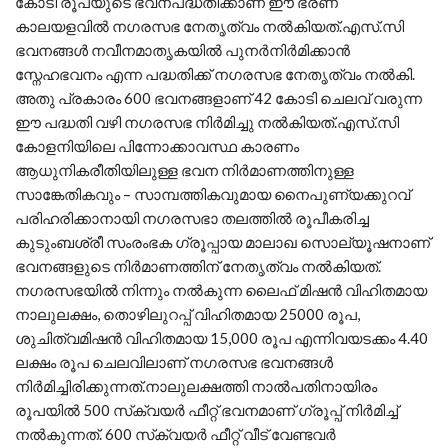
കോടി രൂപയുടെ ഭവനപദ്ധതിക്കാണ് ഈ ഭരണ
കാലയളവില്‍ നഗരസഭ നേതൃത്വം നല്‍കിയത്.എസ്.സി
ഭവനങ്ങള്‍ നവീനമാതൃകയില്‍ പുനര്‍നിര്‍മിക്കാന്‍
സ്നേഹഭവനം എന്ന പദ്ധതിക്ക് നഗരസഭ നേതൃത്വം നല്‍കി.
അതു പ്രകാരം 600 ഭവനങ്ങളാണ് 42 കോടി ചെലവ് വരുന്ന
ഈ പദ്ധതി വഴി നഗരസഭ നിര്‍മിച്ചു നല്‍കിയത്.എസ്.സി
കോളനിയിലെ പിന്നോക്കാവസ്ഥ കാരണം
ആധുനികരീതിയിലുള്ള ഭവന നിര്‍മാണത്തിനുള്ള
സാങ്കേതികവും – സാമ്പത്തികവുമായ നൈപുണ്യക്കുറവ്
പരിഹരിക്കാനായി നഗരസഭാ തലത്തില്‍ രൂപീകരിച്ച
കുടുംബശ്രീ സംരംഭക ഗ്രൂപ്പായ മാലാഖ സൊല്യൂഷനാണ്
ഭവനങ്ങളുടെ നിര്‍മാണത്തിന് നേതൃത്വം നല്‍കിയത്.
നഗരസഭയില്‍ നിന്നും നല്‍കുന്ന ലൈഫ് മിഷന്‍ വിഹിതമായ
നാലുലക്ഷം, തൊഴിലുറപ്പ് വിഹിതമായ 25000 രൂപ,
ശുചിത്വമിഷന്‍ വിഹിതമായ 15,000 രൂപ എന്നിവയടക്കം 4.40
ലക്ഷം രൂപ ചെലവിലാണ് നഗരസഭ ഭവനങ്ങള്‍
നിര്‍മിച്ചിരിക്കുന്നത്.നാലുലക്ഷത്തി നാല്‍പതിനായിരം
രൂപയില്‍ 500 സ്‌ക്വയര്‍ ഫീറ്റ് ഭവനമാണ് ഗ്രൂപ്പ് നിര്‍മിച്ച്
നല്‍കുന്നത്. 600 സ്‌ക്വയര്‍ ഫീറ്റ് വീട് വേണ്ടവര്‍