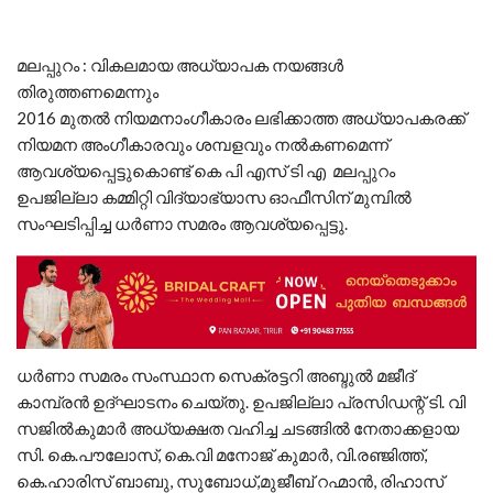
മലപ്പുറം : വികലമായ അധ്യാപക നയങ്ങള്‍
തിരുത്തണമെന്നും
2016 മുതല്‍ നിയമനാംഗീകാരം ലഭിക്കാത്ത അധ്യാപകരക്ക്
നിയമന അംഗീകാരവും ശമ്പളവും നല്‍കണമെന്ന്
ആവശ്യപ്പെട്ടുകൊണ്ട് കെ പി എസ് ടി എ മലപ്പുറം
ഉപജില്ലാ കമ്മിറ്റി വിദ്യാഭ്യാസ ഓഫീസിന് മുമ്പില്‍
സംഘടിപ്പിച്ച ധര്‍ണാ സമരം ആവശ്യപ്പെട്ടു.
ധര്‍ണാ സമരം സംസ്ഥാന സെക്രട്ടറി അബ്ദുല്‍ മജീദ്
കാമ്പ്രന്‍ ഉദ്ഘാടനം ചെയ്തു. ഉപജില്ലാ പ്രസിഡന്റ് ടി. വി
സജില്‍കുമാര്‍ അധ്യക്ഷത വഹിച്ച ചടങ്ങില്‍ നേതാക്കളായ
സി. കെ.പൗലോസ്, കെ.വി മനോജ് കുമാര്‍, വി.രഞ്ജിത്ത്,
കെ.ഹാരിസ് ബാബു, സുബോധ്,മുജീബ് റഹ്മാന്‍, രിഹാസ്