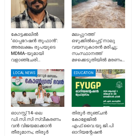
കോട്ടക്കലിൽ
മലപ്പുറത്ത്
‘ഓപ്പറേഷൻ തൂഫാൻ’:
ഒഴുക്കിൽപ്പെട്ട് നാലു
അരലക്ഷം രൂപയുടെ
വയസുകാരൻ മരിച്ചു;
MDMA-യുമായി
സംസ്ഥാനത്ത്
വളാഞ്ചേരി…
മഴക്കെടുതിയിൽ മരണം…
LOCAL NEWS
EDUCATION
ഓഗസ്റ്റ് 14-ലെ
​തിരൂർ തുഞ്ചൻ
ഡി.സി.സി സ്വീകരണം
കോളേജിൽ
വൻ വിജയമാക്കാൻ
എഫ്.വൈ.യു.ജി.പി
തീരുമാനം; തിരൂർ
ഓറിയന്റേഷൻ