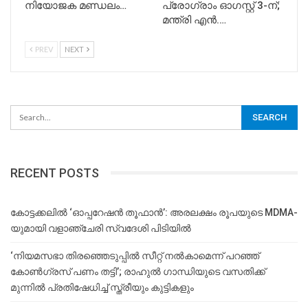
നിയോജക മണ്ഡലം…
പ്രോഗ്രാം ഓഗസ്റ്റ് 3-ന്;
മന്ത്രി എൻ.…
PREV
NEXT
RECENT POSTS
കോട്ടക്കലിൽ ‘ഓപ്പറേഷൻ തൂഫാൻ’: അരലക്ഷം രൂപയുടെ MDMA-
യുമായി വളാഞ്ചേരി സ്വദേശി പിടിയിൽ
‘നിയമസഭാ തിരഞ്ഞെടുപ്പിൽ സീറ്റ് നൽകാമെന്ന് പറഞ്ഞ്
കോൺഗ്രസ് പണം തട്ടി’; രാഹുൽ ഗാന്ധിയുടെ വസതിക്ക്
മുന്നിൽ പ്രതിഷേധിച്ച് സ്ത്രീയും കുട്ടികളും