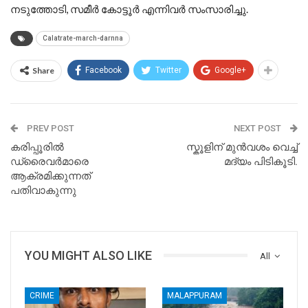
നടുത്തോടി, സമീര്‍ കോട്ടൂര്‍ എന്നിവര്‍ സംസാരിച്ചു.
Calatrate-march-darnna
Share
Facebook
Twitter
Google+
PREV POST
NEXT POST
കരിപ്പൂരില്‍
സ്കൂളിന് മുൻവശം വെച്ച്
ഡ്രൈവര്‍മാരെ
മദ്യം പിടികൂടി.
ആക്രമിക്കുന്നത്
പതിവാകുന്നു
YOU MIGHT ALSO LIKE
All
CRIME
MALAPPURAM