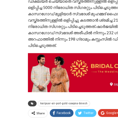
ഡിക്ലയർ ചെയ്യാതെ വസ്ത്രത്തിനുള്ളിൽ ഒളിപ്പി
ഒളിപ്പിച്ച 5000 നിരോധിത സിഗരറ്റും പിടിച്ചെടു
കാസറഗോഡ് മൂളിയാർ സ്വദേശി മുഹമ്മദ് ഫൈസ
വസ്ത്രത്തിനുള്ളിൽ ഒളിപ്പിച്ചു കടത്താൻ ശ്രമിച്ച
നിരോധിത സിഗരറ്റും പിടിച്ചെടുത്തത്.ഷാർജയിൽ
കാസറഗോഡ് സ്വദേശി അരീഫിൽ നിന്നും 232 ഗ
അറഫാത്തിൽ നിന്നും 198 ഗ്രാമും കസ്റ്റംസിൽ ഡി
പിടിച്ചെടുത്തത്.
karipuar-air-port-gold-sawpna-binesh
Share
Facebook
Twitter
Google