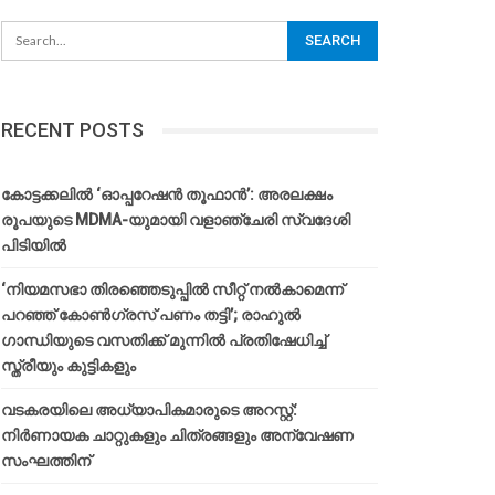
RECENT POSTS
കോട്ടക്കലിൽ ‘ഓപ്പറേഷൻ തൂഫാൻ’: അരലക്ഷം
രൂപയുടെ MDMA-യുമായി വളാഞ്ചേരി സ്വദേശി
പിടിയിൽ
‘നിയമസഭാ തിരഞ്ഞെടുപ്പിൽ സീറ്റ് നൽകാമെന്ന്
പറഞ്ഞ് കോൺഗ്രസ് പണം തട്ടി’; രാഹുൽ
ഗാന്ധിയുടെ വസതിക്ക് മുന്നിൽ പ്രതിഷേധിച്ച്
സ്ത്രീയും കുട്ടികളും
വടകരയിലെ അധ്യാപികമാരുടെ അറസ്റ്റ്:
നിർണായക ചാറ്റുകളും ചിത്രങ്ങളും അന്വേഷണ
സംഘത്തിന്