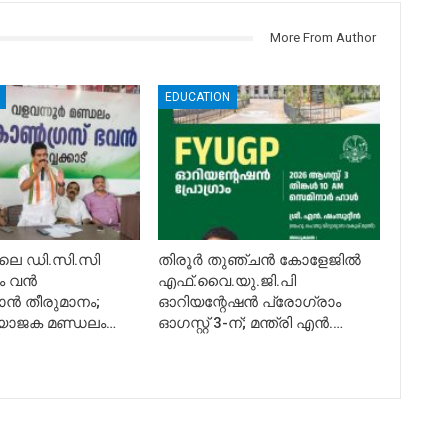
More From Author
EDUCATION
4-ലെ ഡി.സി.സി
​തിരൂർ തുഞ്ചൻ കോളേജിൽ
ം വൻ
എഫ്.വൈ.യു.ജി.പി
ാൻ തീരുമാനം;
ഓറിയന്റേഷൻ പ്രോഗ്രാം
യോജക മണ്ഡലം…
ഓഗസ്റ്റ് 3-ന്; മന്ത്രി എൻ.…