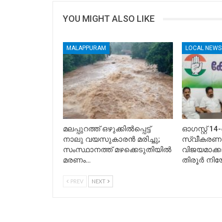
YOU MIGHT ALSO LIKE
MALAPPURAM
LOCAL NEWS
മലപ്പുറത്ത് ഒഴുക്കിൽപ്പെട്ട്
ഓഗസ്റ്റ് 1
നാലു വയസുകാരൻ മരിച്ചു;
സ്വീകരണ
സംസ്ഥാനത്ത് മഴക്കെടുതിയിൽ
വിജയമാക്ക
മരണം…
തിരൂർ നി
PREV
NEXT