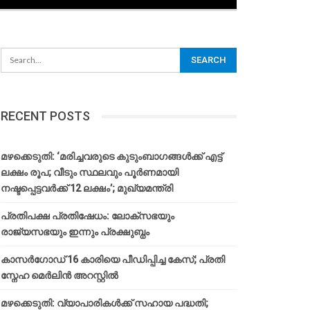
RECENT POSTS
മഴക്കെടുതി: ‘മരിച്ചവരുടെ കുടുംബാഗങ്ങൾക്ക് എട്ട്
ലക്ഷം രൂപ; വീടും സ്ഥലവും പൂർണമായി
നഷ്ടപ്പെട്ടവർക്ക് 12 ലക്ഷം’; മുഖ്യമന്ത്രി
പ്രതിപക്ഷ പ്രതിഷേധം: ലോക്സഭയും
രാജ്യസഭയും ഇന്നും പ്രക്ഷുബ്ധം
കാസർഗോഡ് 16 കാരിയെ പീഡിപ്പിച്ച കേസ്; പ്രതി
സ്നേഹ മെർലിൻ അറസ്റ്റിൽ
മഴക്കെടുതി: വ്യാപാരികൾക്ക് സഹായ പദ്ധതി;