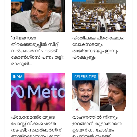
‘നിയമസഭാ
പ്രതിപക്ഷ പ്രതിഷേധം:
തിരഞ്ഞെടുപ്പിൽ സീറ്റ്
ലോക്സഭയും
നൽകാമെന്ന് പറഞ്ഞ്
രാജ്യസഭയും ഇന്നും
കോൺഗ്രസ് പണം തട്ടി’;
പ്രക്ഷുബ്ധം
രാഹുൽ…
INDIA
CELEBRITIES
പ്രധാനമന്ത്രിയുടെ
വാഹനത്തിൽ നിന്നും
പോസ്റ്റ് നീക്കംചെയ്ത
ഇറങ്ങാൻ കൂട്ടാക്കാതെ
നടപടി; സക്കർബർഗിന്
ഉദയനിധി, ചോദ്യം
അന്ത്യശാസനം! മൂന്ന്…
ചെയ്യൽ തുടങ്ങി;