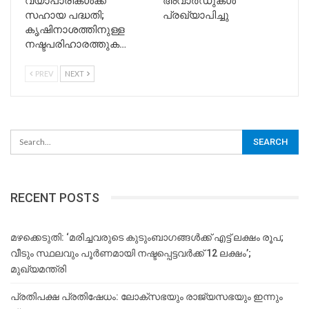
വ്യാപാരികൾക്ക്
അവാർഡുകൾ
സഹായ പദ്ധതി;
പ്രഖ്യാപിച്ചു
കൃഷിനാശത്തിനുള്ള
നഷ്ടപരിഹാരത്തുക…
PREV
NEXT
RECENT POSTS
മഴക്കെടുതി: ‘മരിച്ചവരുടെ കുടുംബാഗങ്ങൾക്ക് എട്ട് ലക്ഷം രൂപ;
വീടും സ്ഥലവും പൂർണമായി നഷ്ടപ്പെട്ടവർക്ക് 12 ലക്ഷം’;
മുഖ്യമന്ത്രി
പ്രതിപക്ഷ പ്രതിഷേധം: ലോക്സഭയും രാജ്യസഭയും ഇന്നും