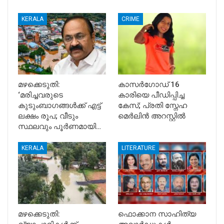
KERALA
CRIME
മഴക്കെടുതി:
കാസർഗോഡ് 16
‘മരിച്ചവരുടെ
കാരിയെ പീഡിപ്പിച്ച
കുടുംബാഗങ്ങൾക്ക് എട്ട്
കേസ്; പ്രതി സ്നേഹ
ലക്ഷം രൂപ; വീടും
മെർലിൻ അറസ്റ്റിൽ
സ്ഥലവും പൂർണമായി…
KERALA
LITERATURE
മഴക്കെടുതി:
ഫൊക്കാന സാഹിത്യ