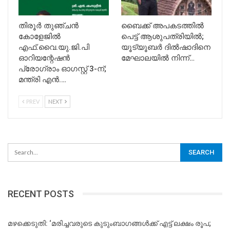
​തിരൂർ തുഞ്ചൻ
ബൈക്ക് അപകടത്തില്‍
കോളേജിൽ
പെട്ട് ആശുപത്രിയില്‍;
എഫ്.വൈ.യു.ജി.പി
യൂട്യൂബര്‍ ദില്‍ഷാദിനെ
ഓറിയന്റേഷൻ
മേഘാലയില്‍ നിന്ന്…
പ്രോഗ്രാം ഓഗസ്റ്റ് 3-ന്;
മന്ത്രി എൻ.…
PREV
NEXT
RECENT POSTS
മഴക്കെടുതി: ‘മരിച്ചവരുടെ കുടുംബാഗങ്ങൾക്ക് എട്ട് ലക്ഷം രൂപ;