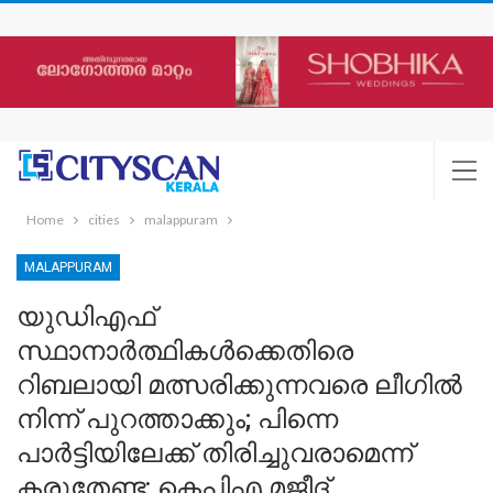
Home
cities
malappuram
MALAPPURAM
യുഡിഎഫ്
സ്ഥാനാര്‍ത്ഥികള്‍ക്കെതിരെ
റിബലായി മത്സരിക്കുന്നവരെ ലീഗില്‍
നിന്ന് പുറത്താക്കും; പിന്നെ
പാര്‍ട്ടിയിലേക്ക് തിരിച്ചുവരാമെന്ന്
കരുതേണ്ട: കെപിഎ മജീദ്