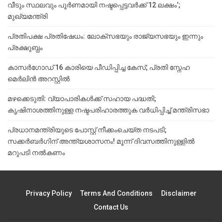
വീടും സ്ഥലവും പൂർണമായി നഷ്ടപ്പെട്ടവർക്ക് 12 ലക്ഷം’;
മുഖ്യമന്ത്രി
പ്രതിപക്ഷ പ്രതിഷേധം: ലോക്സഭയും രാജ്യസഭയും ഇന്നും
പ്രക്ഷുബ്ധം
കാസർഗോഡ് 16 കാരിയെ പീഡിപ്പിച്ച കേസ്; പ്രതി സ്നേഹ
മെർലിൻ അറസ്റ്റിൽ
മഴക്കെടുതി: വ്യാപാരികൾക്ക് സഹായ പദ്ധതി;
കൃഷിനാശത്തിനുള്ള നഷ്ടപരിഹാരത്തുക വർ‌ധിപ്പിച്ച് മന്ത്രിസഭാ
പ്രധാനമന്ത്രിയുടെ പോസ്റ്റ് നീക്കംചെയ്ത നടപടി;
സക്കർബർഗിന് അന്ത്യശാസനം! മൂന്ന് ദിവസത്തിനുള്ളില്‍
മറുപടി നല്‍കണം
Privacy Policy
Terms And Conditions
Disclaimer
Contact Us