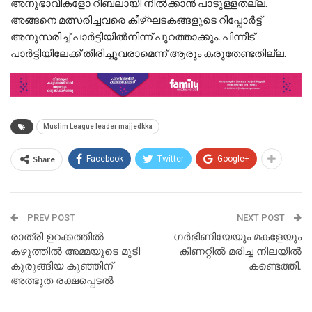
അനുഭാവികളോ റിബലായി നിൽക്കാൻ പാടുള്ളതല്ല.
അങ്ങനെ മത്സരിച്ചവരെ കീഴ്ഘടകങ്ങളുടെ റിപ്പോർട്ട്
അനുസരിച്ച് പാർട്ടിയിൽനിന്ന് പുറത്താക്കും. പിന്നീട്
പാർട്ടിയിലേക്ക് തിരിച്ചുവരാമെന്ന് ആരും കരുതേണ്ടതില്ല.
Muslim League leader majjedkka
Share
Facebook
Twitter
Google+
PREV POST
NEXT POST
രാത്രി ഉറക്കത്തിൽ
ഗർഭിണിയേയും മകളേയും
കഴുത്തിൽ അമ്മയുടെ മുടി
കിണറ്റിൽ മരിച്ച നിലയിൽ
കുരുങ്ങിയ കുഞ്ഞിന്
കണ്ടെത്തി.
അത്ഭുത രക്ഷപ്പെടൽ