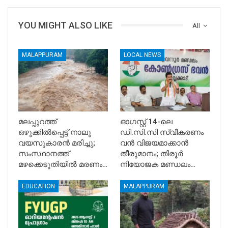
YOU MIGHT ALSO LIKE
All
MALAPPURAM
LOCAL NEWS
മലപ്പുറത്ത്
ഓഗസ്റ്റ് 14-ലെ
ഒഴുക്കിൽപ്പെട്ട് നാലു
ഡി.സി.സി സ്വീകരണം
വയസുകാരൻ മരിച്ചു;
വൻ വിജയമാക്കാൻ
സംസ്ഥാനത്ത്
തീരുമാനം; തിരൂർ
മഴക്കെടുതിയിൽ മരണം…
നിയോജക മണ്ഡലം…
EDUCATION
MALAPPURAM