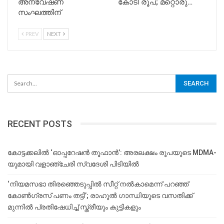
അന്വേഷണ
കോടി രൂപ; മറ്റൊരു…
സംഘത്തിന്
PREV
NEXT
RECENT POSTS
കോട്ടക്കലിൽ ‘ഓപ്പറേഷൻ തൂഫാൻ’: അരലക്ഷം രൂപയുടെ MDMA-
യുമായി വളാഞ്ചേരി സ്വദേശി പിടിയിൽ
‘നിയമസഭാ തിരഞ്ഞെടുപ്പിൽ സീറ്റ് നൽകാമെന്ന് പറഞ്ഞ്
കോൺഗ്രസ് പണം തട്ടി’; രാഹുൽ ഗാന്ധിയുടെ വസതിക്ക്
മുന്നിൽ പ്രതിഷേധിച്ച് സ്ത്രീയും കുട്ടികളും