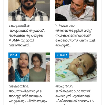
കോട്ടക്കലിൽ
‘നിയമസഭാ
‘ഓപ്പറേഷൻ തൂഫാൻ’:
തിരഞ്ഞെടുപ്പിൽ സീറ്റ്
അരലക്ഷം രൂപയുടെ
നൽകാമെന്ന് പറഞ്ഞ്
MDMA-യുമായി
കോൺഗ്രസ് പണം തട്ടി’;
വളാഞ്ചേരി…
രാഹുൽ…
CRIME
KERALA
വടകരയിലെ
അപൂര്‍വ്വ
അധ്യാപികമാരുടെ
ജനിതകരോഗത്തോട്
അറസ്റ്റ്: നിർണായക
പൊരുതി എല്‍റോയ്;
ചാറ്റുകളും ചിത്രങ്ങളും
ചികിത്സയ്ക്ക് വേണം 16