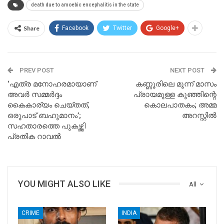
death due to amoebic encephalitis in the state
Share
Facebook
Twitter
Google+
PREV POST
NEXT POST
‘എത്ര മനോഹരമായാണ്
കണ്ണൂരിലെ മൂന്ന് മാസം
അവര്‍ സമ്മര്‍ദ്ദം
പ്രായമുള്ള കുഞ്ഞിന്റെ
കൈകാര്യം ചെയ്തത്,
കൊലപാതകം; അമ്മ
ഒരുപാട് ബഹുമാനം’;
അറസ്റ്റില്‍
സഹതാരത്തെ പുകഴ്ത്തി
പ്രതിക റാവല്‍
YOU MIGHT ALSO LIKE
All
CRIME
INDIA