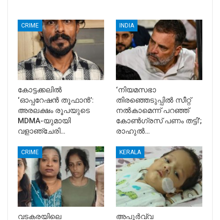
CRIME
INDIA
കോട്ടക്കലിൽ
‘നിയമസഭാ
‘ഓപ്പറേഷൻ തൂഫാൻ’:
തിരഞ്ഞെടുപ്പിൽ സീറ്റ്
അരലക്ഷം രൂപയുടെ
നൽകാമെന്ന് പറഞ്ഞ്
MDMA-യുമായി
കോൺഗ്രസ് പണം തട്ടി’;
വളാഞ്ചേരി…
രാഹുൽ…
CRIME
KERALA
വടകരയിലെ
അപൂര്‍വ്വ