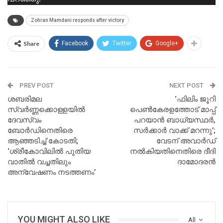
Zohran Mamdani responds after victory
Share
Facebook
Twitter
Google+
PREV POST
NEXT POST
ശബരിമല
‘ഫിലിം ജൂറി
സ്വര്‍ണ്ണക്കൊള്ളയില്‍
പെണ്‍കേരളത്തോട് മാപ്പ്
ദേവസ്വം
പറയാന്‍ ബാധ്യസ്ഥര്‍,
ബോര്‍ഡിനെതിരെ
സര്‍ക്കാര്‍ വാക്ക് മറന്നു’;
ആഞ്ഞടിച്ച് കോടതി;
വേടന് അവാര്‍ഡ്
‘ശ്രീകോവിലില്‍ പുതിയ
നല്‍കിയതിനെതിരെ ദീദി
വാതില്‍ വച്ചതിലും
ദാമോദരന്‍
അന്വേഷണം നടത്തണം’
YOU MIGHT ALSO LIKE
All