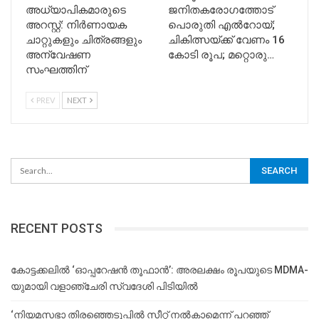
അധ്യാപികമാരുടെ
ജനിതകരോഗത്തോട്
അറസ്റ്റ്: നിർണായക
പൊരുതി എല്‍റോയ്;
ചാറ്റുകളും ചിത്രങ്ങളും
ചികിത്സയ്ക്ക് വേണം 16
അന്വേഷണ
കോടി രൂപ; മറ്റൊരു…
സംഘത്തിന്
PREV
NEXT
RECENT POSTS
കോട്ടക്കലിൽ ‘ഓപ്പറേഷൻ തൂഫാൻ’: അരലക്ഷം രൂപയുടെ MDMA-
യുമായി വളാഞ്ചേരി സ്വദേശി പിടിയിൽ
‘നിയമസഭാ തിരഞ്ഞെടുപ്പിൽ സീറ്റ് നൽകാമെന്ന് പറഞ്ഞ്