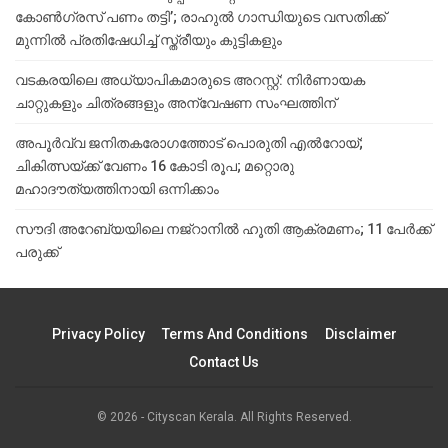
കോൺഗ്രസ് പണം തട്ടി’; രാഹുൽ ഗാന്ധിയുടെ വസതിക്ക്
മുന്നിൽ പ്രതിഷേധിച്ച് സ്ത്രീയും കുട്ടികളും
വടകരയിലെ അധ്യാപികമാരുടെ അറസ്റ്റ്: നിർണായക
ചാറ്റുകളും ചിത്രങ്ങളും അന്വേഷണ സംഘത്തിന്
അപൂര്‍വ്വ ജനിതകരോഗത്തോട് പൊരുതി എല്‍റോയ്;
ചികിത്സയ്ക്ക് വേണം 16 കോടി രൂപ; മറ്റൊരു
മഹാദൗത്യത്തിനായി ഒന്നിക്കാം
സൗദി അറേബ്യയിലെ നജ്‌റാനില്‍ ഹൂതി ആക്രമണം; 11 പേര്‍ക്ക്
പരുക്ക്
Privacy Policy
Terms And Conditions
Disclaimer
Contact Us
© 2026 - Cityscan Kerala. All Rights Reserved.