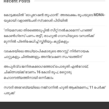
Recent Posts
കോട്ടക്കലിൽ ‘ഓപ്പറേഷൻ തൂഫാൻ’: അരലക്ഷം രൂപയുടെ MDMA-
യുമായി വളാഞ്ചേരി സ്വദേശി പിടിയിൽ
‘നിയമസഭാ തിരഞ്ഞെടുപ്പിൽ സീറ്റ് നൽകാമെന്ന് പറഞ്ഞ്
കോൺഗ്രസ് പണം തട്ടി’; രാഹുൽ ഗാന്ധിയുടെ വസതിക്ക്
മുന്നിൽ പ്രതിഷേധിച്ച് സ്ത്രീയും കുട്ടികളും
വടകരയിലെ അധ്യാപികമാരുടെ അറസ്റ്റ്: നിർണായക
ചാറ്റുകളും ചിത്രങ്ങളും അന്വേഷണ സംഘത്തിന്
അപൂര്‍വ്വ ജനിതകരോഗത്തോട് പൊരുതി എല്‍റോയ്;
ചികിത്സയ്ക്ക് വേണം 16 കോടി രൂപ; മറ്റൊരു
മഹാദൗത്യത്തിനായി ഒന്നിക്കാം
സൗദി അറേബ്യയിലെ നജ്‌റാനില്‍ ഹൂതി ആക്രമണം; 11 പേര്‍ക്ക്
പരുക്ക്