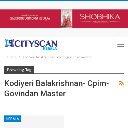
Home
kodiyeri balakrishnan- cpim- govindan master
Browsing Tag
Kodiyeri Balakrishnan- Cpim-
Govindan Master
KERALA