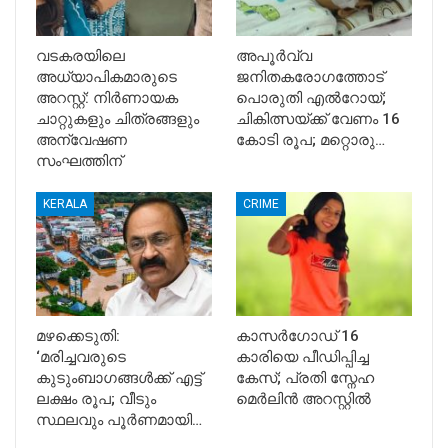
വടകരയിലെ
അപൂര്‍വ്വ
അധ്യാപികമാരുടെ
ജനിതകരോഗത്തോട്
അറസ്റ്റ്: നിർണായക
പൊരുതി എല്‍റോയ്;
ചാറ്റുകളും ചിത്രങ്ങളും
ചികിത്സയ്ക്ക് വേണം 16
അന്വേഷണ
കോടി രൂപ; മറ്റൊരു…
സംഘത്തിന്
KERALA
CRIME
മഴക്കെടുതി:
കാസർഗോഡ് 16
‘മരിച്ചവരുടെ
കാരിയെ പീഡിപ്പിച്ച
കുടുംബാഗങ്ങൾക്ക് എട്ട്
കേസ്; പ്രതി സ്നേഹ
ലക്ഷം രൂപ; വീടും
മെർലിൻ അറസ്റ്റിൽ
സ്ഥലവും പൂർണമായി…