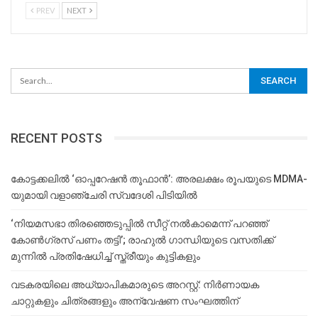
PREV
NEXT
RECENT POSTS
കോട്ടക്കലിൽ ‘ഓപ്പറേഷൻ തൂഫാൻ’: അരലക്ഷം രൂപയുടെ MDMA-
യുമായി വളാഞ്ചേരി സ്വദേശി പിടിയിൽ
‘നിയമസഭാ തിരഞ്ഞെടുപ്പിൽ സീറ്റ് നൽകാമെന്ന് പറഞ്ഞ്
കോൺഗ്രസ് പണം തട്ടി’; രാഹുൽ ഗാന്ധിയുടെ വസതിക്ക്
മുന്നിൽ പ്രതിഷേധിച്ച് സ്ത്രീയും കുട്ടികളും
വടകരയിലെ അധ്യാപികമാരുടെ അറസ്റ്റ്: നിർണായക
ചാറ്റുകളും ചിത്രങ്ങളും അന്വേഷണ സംഘത്തിന്