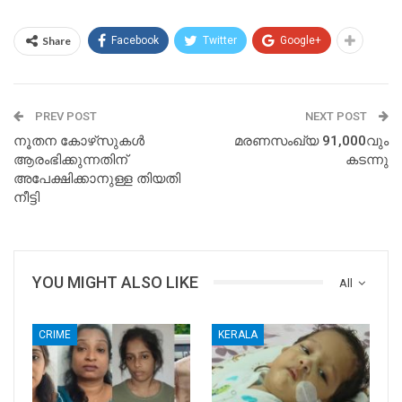
Share
Facebook
Twitter
Google+
PREV POST
NEXT POST
നൂതന കോഴ്‌സുകള്‍
മരണസംഖ്യ 91,000വും
ആരംഭിക്കുന്നതിന്
കടന്നു
അപേക്ഷിക്കാനുള്ള തിയതി
നീട്ടി
YOU MIGHT ALSO LIKE
All
CRIME
KERALA