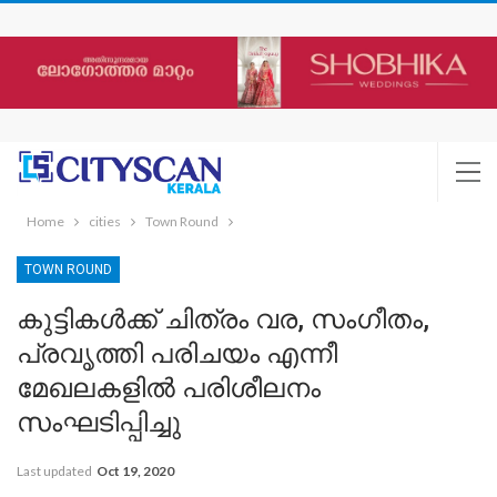
Home
cities
Town Round
TOWN ROUND
കുട്ടികൾക്ക് ചിത്രം വര, സംഗീതം,
പ്രവൃത്തി പരിചയം എന്നീ
മേഖലകളിൽ പരിശീലനം
സംഘടിപ്പിച്ചു
Last updated
Oct 19, 2020