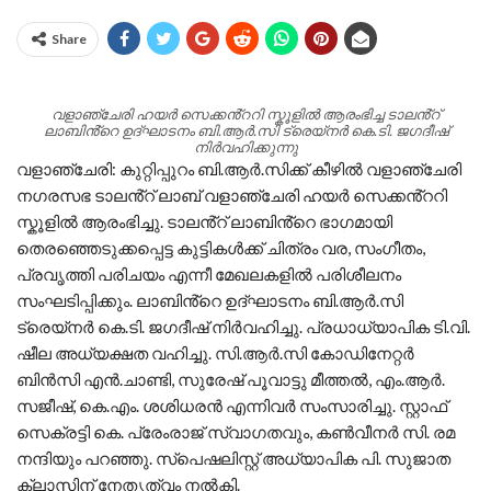
Share
വളാഞ്ചേരി ഹയർ സെക്കൻ്ററി സ്കൂളിൽ ആരംഭിച്ച ടാലൻ്റ്
ലാബിൻ്റെ ഉദ്ഘാടനം ബി.ആർ.സി ട്രെയ്നർ കെ.ടി. ജഗദീഷ്
നിർവഹിക്കുന്നു
വളാഞ്ചേരി: കുറ്റിപ്പുറം ബി.ആർ.സിക്ക് കീഴിൽ വളാഞ്ചേരി
നഗരസഭ ടാലൻ്റ് ലാബ് വളാഞ്ചേരി ഹയർ സെക്കൻ്ററി
സ്കൂളിൽ ആരംഭിച്ചു. ടാലൻ്റ് ലാബിൻ്റെ ഭാഗമായി
തെരഞ്ഞെടുക്കപ്പെട്ട കുട്ടികൾക്ക് ചിത്രം വര, സംഗീതം,
പ്രവൃത്തി പരിചയം എന്നീ മേഖലകളിൽ പരിശീലനം
സംഘടിപ്പിക്കും. ലാബിൻ്റെ ഉദ്ഘാടനം ബി.ആർ.സി
ട്രെയ്നർ കെ.ടി. ജഗദീഷ് നിർവഹിച്ചു. പ്രധാധ്യാപിക ടി.വി.
ഷീല അധ്യക്ഷത വഹിച്ചു. സി.ആർ.സി കോഡിനേറ്റർ
ബിൻസി എൻ.ചാണ്ടി, സുരേഷ് പൂവാട്ടു മീത്തൽ, എം.ആർ.
സജീഷ്, കെ.എം. ശശിധരൻ എന്നിവർ സംസാരിച്ചു. സ്റ്റാഫ്
സെക്രട്ടി കെ. പ്രേംരാജ് സ്വാഗതവും, കൺവീനർ സി. രമ
നന്ദിയും പറഞ്ഞു. സ്പെഷലിസ്റ്റ് അധ്യാപിക പി. സുജാത
ക്ലാസിന് നേതൃത്വം നൽകി.