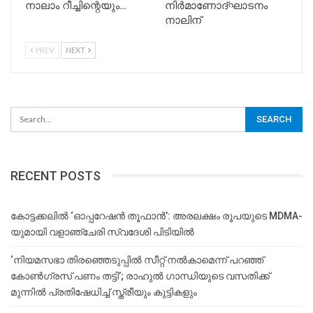
നാലാം റീച്ചിന്റെയും…
നിര്‍മാണോദ്ഘാടനം
നാലിന്
PREV
NEXT
RECENT POSTS
കോട്ടക്കലിൽ ‘ഓപ്പറേഷൻ തൂഫാൻ’: അരലക്ഷം രൂപയുടെ MDMA-
യുമായി വളാഞ്ചേരി സ്വദേശി പിടിയിൽ
‘നിയമസഭാ തിരഞ്ഞെടുപ്പിൽ സീറ്റ് നൽകാമെന്ന് പറഞ്ഞ്
കോൺഗ്രസ് പണം തട്ടി’; രാഹുൽ ഗാന്ധിയുടെ വസതിക്ക്
മുന്നിൽ പ്രതിഷേധിച്ച് സ്ത്രീയും കുട്ടികളും